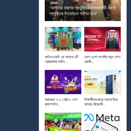
‘আমাদের তরুণরা প্রযুক্তির ব্যবহারকারী থেকে
প্রযুক্তির উদ্ভাবকে পরিণত হবে’
আইওএআই ৩য় আসরে ৩টি
দেশে এলো শাওমির নতুন ফোন
ব্রোঞ্জপদক অর্জন...
রেডমি...
দারাজের ‘৮.৮ গ্রেট ৮ সেল’
শিক্ষার্থীদের জন্য অফার নিয়ে
ক্যাম্পেইন...
আসছে রিয়েলমি...