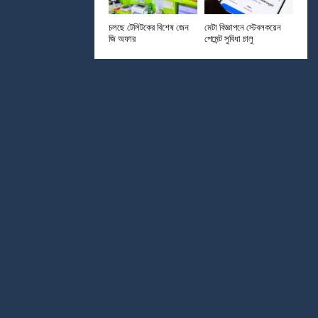
চলছে টেলিটকের বিশেষ জেন
মেটা বিজ্ঞাপনে স্টেবলকয়েন
জি অফার
পেমেন্ট সুবিধা চালু