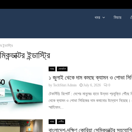
খবর
ফিচার
ট
র ইন্ডাস্ট্রি
কন্ডাক্টর ইন্ডাস্ট্রি
খবর
মোবাইল
১ জুলাই থেকে দাম কমছে ক্যামন ও পোভা সি
by
TechShiri Admin
July 6, 2026
0
টেকসিঁড়ি রিপোর্ট : দেশের মানুষের হাতে উন্নত প্রযুক্তি পৌঁছে
থেকে ক্যামন ও পোভা সিরিজের দাম কমানোর উদ্যোগ নিয়েছে। 
স্মার্টফোন...
খবর
দেশীয়
বাংলাদেশ-দক্ষিণ কোরিয়া সেমিকন্ডাক্টর সহযোগ