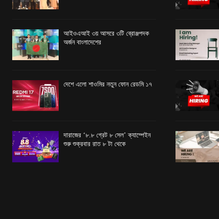
আইওএআই ৩য় আসরে ৩টি ব্রোঞ্জপদক
অর্জন বাংলাদেশের
দেশে এলো শাওমির নতুন ফোন রেডমি ১৭
দারাজের ‘৮.৮ গ্রেট ৮ সেল’ ক্যাম্পেইন
শুরু শুক্রবার রাত ৮ টা থেকে