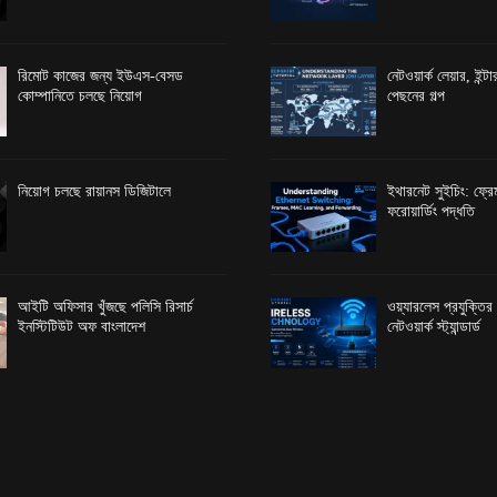
রিমোট কাজের জন্য ইউএস-বেসড
নেটওয়ার্ক লেয়ার, ইন্
কোম্পানিতে চলছে নিয়োগ
পেছনের গল্প
নিয়োগ চলছে রায়ানস ডিজিটালে
ইথারনেট সুইচিং: ফ্রেম
ফরোয়ার্ডিং পদ্ধতি
আইটি অফিসার খুঁজছে পলিসি রিসার্চ
ওয়্যারলেস প্রযুক্তি
ইনস্টিটিউট অফ বাংলাদেশ
নেটওয়ার্ক স্ট্যান্ডার্ড