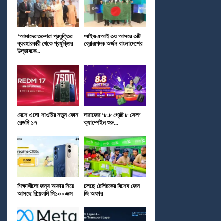
‘আমাদের তরুণরা প্রযুক্তির
আইওএআই ৩য় আসরে ৩টি
ব্যবহারকারী থেকে প্রযুক্তির
ব্রোঞ্জপদক অর্জন বাংলাদেশের
উদ্ভাবকে...
দেশে এলো শাওমির নতুন ফোন
দারাজের ‘৮.৮ গ্রেট ৮ সেল’
রেডমি ১৭
ক্যাম্পেইন শুরু...
শিক্ষার্থীদের জন্য অফার নিয়ে
চলছে টেলিটকের বিশেষ জেন
আসছে রিয়েলমি সি১০০এক্স
জি অফার