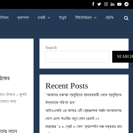
Facebook
Twitter
Instagram
Linkedin
Youtu
Te
েলিকম
ক্যাম্পাস
চাকরী
ইভেন্ট
টিউটোরিয়াল
ট্রেনিং
Search
SEARC
রিজের
Recent Posts
 দিতে টেকনো ১ জুলাই
‘আমাদের তরুণরা প্রযুক্তির ব্যবহারকারী থেকে প্রযুক্তির
যেখানে অন্য
উদ্ভাবকে পরিণত হবে’
আইওএআই ৩য় আসরে ৩টি ব্রোঞ্জপদক অর্জন বাংলাদেশের
দেশে এলো শাওমির নতুন ফোন রেডমি ১৭
দারাজের ‘৮.৮ গ্রেট ৮ সেল’ ক্যাম্পেইন শুরু শুক্রবার রাত
িতার নতুন