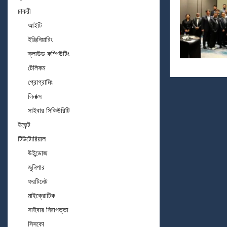
চাকরী
আইটি
ইঞ্জিনিয়ারিং
ক্লাউড কম্পিউটিং
টেলিকম
প্রোগ্রামিং
লিনাক্স
সাইবার সিকিউরিটি
ইভেন্ট
টিউটোরিয়াল
উইন্ডোজ
জুনিপার
ফরটিনেট
মাইক্রোটিক
সাইবার নিরাপত্তা
সিসকো