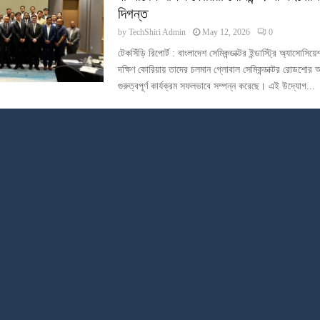
দিগন্ত
by
TechShiri Admin
May 12, 2026
0
টেকসিঁড়ি রিপোর্ট : বাংলাদেশ সেমিকন্ডাক্টর ইন্ডাস্ট্রি অ্যাসো
দক্ষিণ কোরিয়ায় তাদের চলমান গ্লোবাল সেমিকন্ডাক্টর রোডশোর 
গুরুত্বপূর্ণ কার্যক্রম সফলভাবে সম্পন্ন করেছে। এই উদ্যোগ...