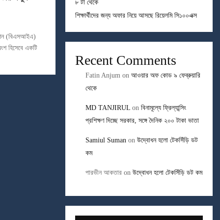
৮ টা থেকে
শিক্ষার্থীদের জন্য অফার নিয়ে আসছে রিয়েলমি সি১০০এক্স
সিয়েশন (বিএসআইএ)
অংশ হিসেবে একটি
Recent Comments
Fatin Anjum
on
আওয়ার অফ কোড ৯ ফেব্রুয়ারি
থেকে
MD TANJIRUL
on
বিনামূল্যে ফ্রিল্যান্সিং
প্রশিক্ষণ দিচ্ছে সরকার, সঙ্গে দৈনিক ২০০ টাকা ভাতা
Samiul Suman
on
উদ্বোধন হলো টেকসিঁড়ি ডট
কম
পারভীন আকতার
on
উদ্বোধন হলো টেকসিঁড়ি ডট কম