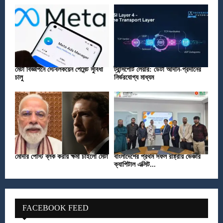
মেটা বিজ্ঞাপনে স্টেবলকয়েন পেমেন্ট সুবিধা
ট্রান্সপোর্ট লেয়ার: ডেটা আদান-প্রদানের
চালু
নির্ভরযোগ্য মাধ্যম
মোদীর পোস্ট ব্লক করায় ক্ষমা চাইলো মেটা
বাংলাদেশের প্রথম সফল রাষ্ট্রীয় ভেঞ্চার
ক্যাপিটাল এক্সিট...
FACEBOOK FEED