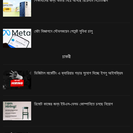
শিক্ষার্থীদের জন্য অফার নিয়ে আসছে রিয়েলমি সি১০০এক্স
মেটা বিজ্ঞাপনে স্টেবলকয়েন পেমেন্ট সুবিধা চালু
চাকরী
ডিজিটাল মার্কেটিং এ ক্যারিয়ার গড়ার সুযোগ দিচ্ছে ইগলু আইসক্রিম
রিমোট কাজের জন্য ইউএস-বেসড কোম্পানিতে চলছে নিয়োগ