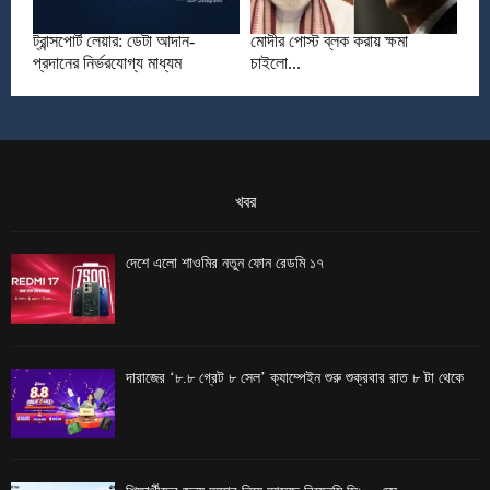
ট্রান্সপোর্ট লেয়ার: ডেটা আদান-
মোদীর পোস্ট ব্লক করায় ক্ষমা
প্রদানের নির্ভরযোগ্য মাধ্যম
চাইলো...
খবর
দেশে এলো শাওমির নতুন ফোন রেডমি ১৭
দারাজের ‘৮.৮ গ্রেট ৮ সেল’ ক্যাম্পেইন শুরু শুক্রবার রাত ৮ টা থেকে