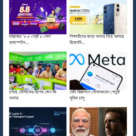
দারাজের ‘৮.৮ গ্রেট ৮ সেল’
শিক্ষার্থীদের জন্য অফার নিয়ে আসছে
ক্যাম্পেইন...
রিয়েলমি...
চলছে টেলিটকের বিশেষ জেন জি
মেটা বিজ্ঞাপনে স্টেবলকয়েন পেমেন্ট
অফার
সুবিধা চালু