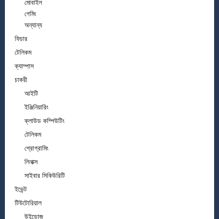
মোবাইল
গেমিং
অন্যান্য
ফিচার
টেলিকম
ক্যাম্পাস
চাকরী
আইটি
ইঞ্জিনিয়ারিং
ক্লাউড কম্পিউটিং
টেলিকম
প্রোগ্রামিং
লিনাক্স
সাইবার সিকিউরিটি
ইভেন্ট
টিউটোরিয়াল
উইন্ডোজ