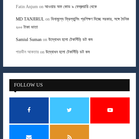
Fatin Anjum
on
আওয়ার অফ কোড ৯ ফেব্রুয়ারি থেকে
MD TANJIRUL
on
বিনামূল্যে ফ্রিল্যান্সিং প্রশিক্ষণ দিচ্ছে সরকার, সঙ্গে দৈনিক
২০০ টাকা ভাতা
Samiul Suman
on
উদ্বোধন হলো টেকসিঁড়ি ডট কম
পারভীন আকতার
on
উদ্বোধন হলো টেকসিঁড়ি ডট কম
FOLLOW US