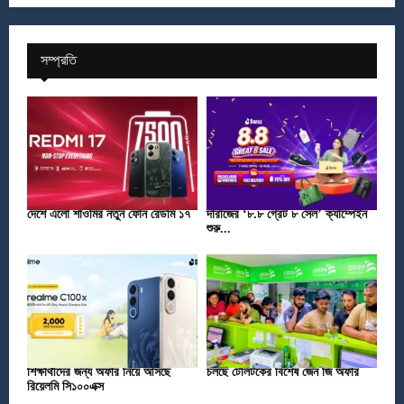
সম্প্রতি
দেশে এলো শাওমির নতুন ফোন রেডমি ১৭
দারাজের ‘৮.৮ গ্রেট ৮ সেল’ ক্যাম্পেইন
শুরু...
শিক্ষার্থীদের জন্য অফার নিয়ে আসছে
চলছে টেলিটকের বিশেষ জেন জি অফার
রিয়েলমি সি১০০এক্স