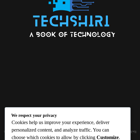
We respect your privacy
ABOUT US
Cookies help us improve your experience, deliver
personalized content, and analyze traffic. You can
জ্ঞান বিজ্ঞানের উৎকর্ষ আমাদের প্রভাবিত করে। আলোকিত করে। সেই আলো কে ধারণ কর দেশ ও বিদেশের
choose which cookies to allow by clicking
Customize
.
তথ্যপ্রযুক্তির অতিসাম্প্রতিক খবরাখবর পাঠকের হাতের মুঠোয় দিতে চায় টেকসিঁড়ি ডট কম।