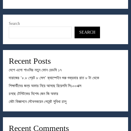
Search
SEARCH
Recent Posts
দেশে এলো শাওমির নতুন ফোন রেডমি ১৭
দারাজের ‘৮.৮ গ্রেট ৮ সেল’ ক্যাম্পেইন শুরু শুক্রবার রাত ৮ টা থেকে
শিক্ষার্থীদের জন্য অফার নিয়ে আসছে রিয়েলমি সি১০০এক্স
চলছে টেলিটকের বিশেষ জেন জি অফার
মেটা বিজ্ঞাপনে স্টেবলকয়েন পেমেন্ট সুবিধা চালু
Recent Comments