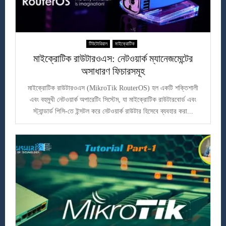
টিউটোরিয়াল
মাইক্রোটিক
মাইক্রোটিক রাউটারওএস: নেটওয়ার্ক ম্যানেজমেন্টের
অসাধারণ ফিচারসমূহ
মাইক্রোটিক রাউটারওএস (MikroTik RouterOS) হল একটি শক্তিশালী
এবং বহুমুখী নেটওয়ার্ক অপারেটিং সিস্টেম, যা মাইক্রোটিক রাউটারবোর্ড এবং
স্ট্যান্ডার্ড পিসি-তে ইন্সটল করে নেটওয়ার্ক রাউটার হিসেবে ব্যবহার করা...