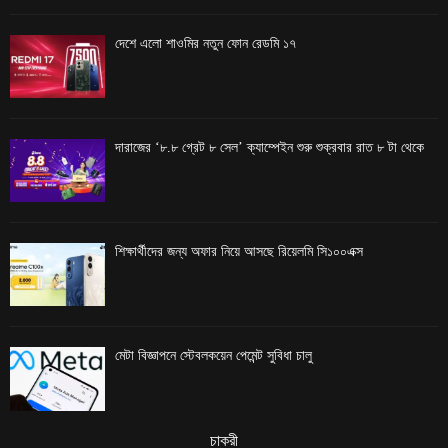
দেশে এলো শাওমির নতুন ফোন রেডমি ১৭
দারাজের ‘৮.৮ গ্রেট ৮ সেল’ ক্যাম্পেইন শুরু শুক্রবার রাত ৮ টা থেকে
শিক্ষার্থীদের জন্য অফার নিয়ে আসছে রিয়েলমি সি১০০এক্স
মেটা বিজ্ঞাপনে স্টেবলকয়েন পেমেন্ট সুবিধা চালু
চাকরী