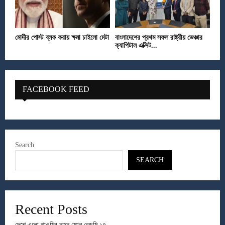
মোদীর পোস্ট ব্লক করায় ক্ষমা চাইলো মেটা
বাংলাদেশের প্রথম সফল রাষ্ট্রীয় ভেঞ্চার
ক্যাপিটাল এক্সিট...
FACEBOOK FEED
Search
SEARCH
Recent Posts
দেশে এলো শাওমির নতুন ফোন রেডমি ১৭