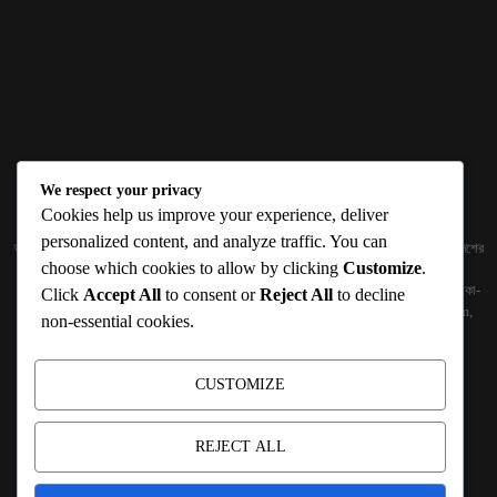
We respect your privacy
ABOUT US
Cookies help us improve your experience, deliver
personalized content, and analyze traffic. You can
জ্ঞান বিজ্ঞানের উৎকর্ষ আমাদের প্রভাবিত করে। আলোকিত করে। সেই আলো কে ধারণ কর দেশ ও বিদেশের
choose which cookies to allow by clicking
Customize
.
তথ্যপ্রযুক্তির অতিসাম্প্রতিক খবরাখবর পাঠকের হাতের মুঠোয় দিতে চায় টেকসিঁড়ি ডট কম।
প্রকাশক ও নির্বাহী সম্পাদকঃ সামিউল হক সুমন ১৮৮/১ (২য় তলা), ইনার সার্কুলার রোড, আরামবাগ, ঢাকা-
Click
Accept All
to consent or
Reject All
to decline
১০০০ মোবাইলঃ 01511759094, 01511759095 ইমেইলঃ
techshiribd@gmail.com
,
non-essential cookies.
info@techshiri.com
Terms and Conditions -
Privacy Policy -
About Us -
Contact Us
CUSTOMIZE
FOLLOW US
REJECT ALL