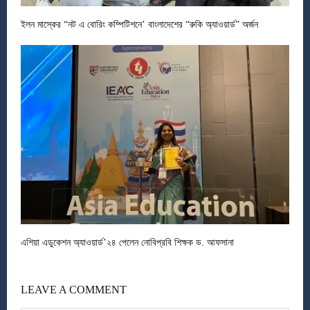
ইলন মাস্কের “নট এ বোরিং কম্পিটিশনে’ বাংলাদেশের “রুকি অ্যাওয়ার্ড” অর্জন
এশিয়া এডুকেশন অ্যাওয়ার্ড’২৪ পেলেন নোবিপ্রবি শিক্ষক ড. আফসানা
LEAVE A COMMENT