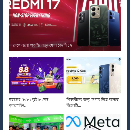
দেশে এলো শাওমির নতুন ফোন রেডমি ১৭
দারাজের ‘৮.৮ গ্রেট ৮ সেল’
শিক্ষার্থীদের জন্য অফার নিয়ে আসছে
ক্যাম্পেইন...
রিয়েলমি...