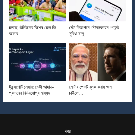
চলছে টেলিটকের বিশেষ জেন জি
মেটা বিজ্ঞাপনে স্টেবলকয়েন পেমেন্ট
অফার
সুবিধা চালু
ট্রান্সপোর্ট লেয়ার: ডেটা আদান-
মোদীর পোস্ট ব্লক করায় ক্ষমা
প্রদানের নির্ভরযোগ্য মাধ্যম
চাইলো...
খবর