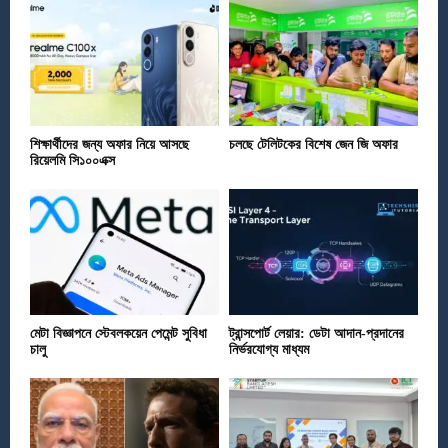
শিক্ষার্থীদের জন্য অফার নিয়ে আসছে
চলছে টেলিটকের বিশেষ জেন জি অফার
রিয়েলমি সি১০০এক্স
মেটা বিজ্ঞাপনে স্টেবলকয়েন পেমেন্ট সুবিধা
ট্রান্সপোর্ট লেয়ার: ডেটা আদান-প্রদানের
চালু
নির্ভরযোগ্য মাধ্যম