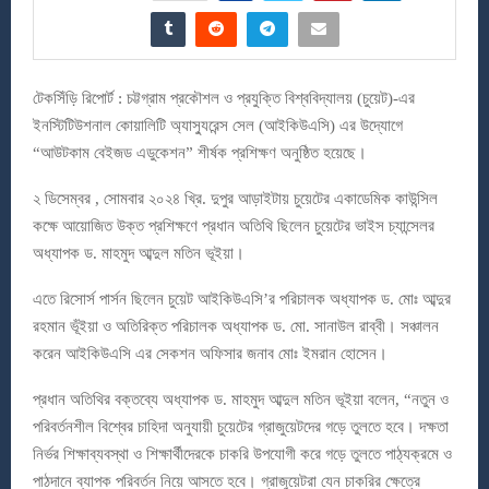
টেকসিঁড়ি রিপোর্ট : চট্টগ্রাম প্রকৌশল ও প্রযুক্তি বিশ্ববিদ্যালয় (চুয়েট)-এর
ইনস্টিটিউশনাল কোয়ালিটি অ্যাস্যুরেন্স সেল (আইকিউএসি) এর উদ্যোগে
“আউটকাম বেইজড এডুকেশন” শীর্ষক প্রশিক্ষণ অনুষ্ঠিত হয়েছে।
২ ডিসেম্বর , সোমবার ২০২৪ খ্রি. দুপুর আড়াইটায় চুয়েটের একাডেমিক কাউন্সিল
কক্ষে আয়োজিত উক্ত প্রশিক্ষণে প্রধান অতিথি ছিলেন চুয়েটের ভাইস চ্যান্সেলর
অধ্যাপক ড. মাহমুদ আব্দুল মতিন ভূইয়া।
এতে রিসোর্স পার্সন ছিলেন চুয়েট আইকিউএসি’র পরিচালক অধ্যাপক ড. মোঃ আব্দুর
রহমান ভূঁইয়া ও অতিরিক্ত পরিচালক অধ্যাপক ড. মো. সানাউল রাব্বী। সঞ্চালন
করেন আইকিউএসি এর সেকশন অফিসার জনাব মোঃ ইমরান হোসেন।
প্রধান অতিথির বক্তব্যে অধ্যাপক ড. মাহমুদ আব্দুল মতিন ভূইয়া বলেন, “নতুন ও
পরিবর্তনশীল বিশ্বের চাহিদা অনুযায়ী চুয়েটের গ্রাজুয়েটদের গড়ে তুলতে হবে। দক্ষতা
নির্ভর শিক্ষাব্যবস্থা ও শিক্ষার্থীদেরকে চাকরি উপযোগী করে গড়ে তুলতে পাঠ্যক্রমে ও
পাঠদানে ব্যাপক পরিবর্তন নিয়ে আসতে হবে। গ্রাজুয়েটরা যেন চাকরির ক্ষেত্রে