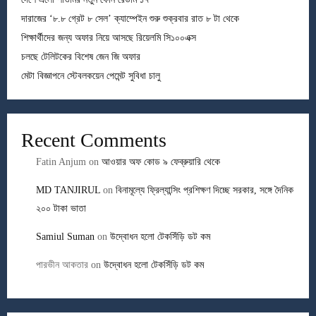
দারাজের ‘৮.৮ গ্রেট ৮ সেল’ ক্যাম্পেইন শুরু শুক্রবার রাত ৮ টা থেকে
শিক্ষার্থীদের জন্য অফার নিয়ে আসছে রিয়েলমি সি১০০এক্স
চলছে টেলিটকের বিশেষ জেন জি অফার
মেটা বিজ্ঞাপনে স্টেবলকয়েন পেমেন্ট সুবিধা চালু
Recent Comments
Fatin Anjum
on
আওয়ার অফ কোড ৯ ফেব্রুয়ারি থেকে
MD TANJIRUL
on
বিনামূল্যে ফ্রিল্যান্সিং প্রশিক্ষণ দিচ্ছে সরকার, সঙ্গে দৈনিক
২০০ টাকা ভাতা
Samiul Suman
on
উদ্বোধন হলো টেকসিঁড়ি ডট কম
পারভীন আকতার
on
উদ্বোধন হলো টেকসিঁড়ি ডট কম