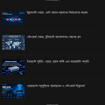
ট্রান্সপোর্ট লেয়ার: ডেটা আদান-প্রদানের নির্ভরযোগ্য মাধ্যম
নেটওয়ার্ক লেয়ার, ইন্টারনেট কানেকশনের পেছনের গল্প
ইথারনেট সুইচিং: ফ্রেম, ম্যাক লার্নিং এবং ফরোয়ার্ডিং পদ্ধতি
ওয়্যারলেস প্রযুক্তির প্রকারভেদ ও নেটওয়ার্ক স্ট্যান্ডার্ড