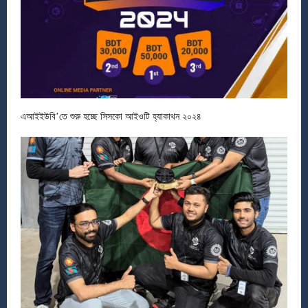
এআইইউবি’তে শুরু হচ্ছে সিসকো আইওটি হ্যাকাথন ২০২৪