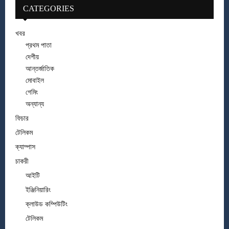
CATEGORIES
খবর
প্রথম পাতা
দেশীয়
আন্তর্জাতিক
মোবাইল
গেমিং
অন্যান্য
ফিচার
টেলিকম
ক্যাম্পাস
চাকরী
আইটি
ইঞ্জিনিয়ারিং
ক্লাউড কম্পিউটিং
টেলিকম