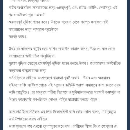
“নিরাপদ এবং বিশ্বস্ত পরিবহন
নারীর অর্থনৈতিক ক্ষমতায়নের জন্য গুরুত্বপূর্ণ, এবং রাইড-হেইলিং সেবাসমূহ এই
প্রয়োজনীয়তা পূরণে একটি
গুরুত্বপূর্ণ ভূমিকা পালন করে। উবারের গবেষণা থেকে প্রাপ্ত ফলাফল নারী
ক্ষমতায়নের জন্য আমাদের প্রচেষ্টাকে
সমর্থন করে।
উবার বাংলাদেশের কান্ট্রি হেড নাশিদ ফেরদৌস কামাল বলেন, “২০১৬ সাল থেকে
বাংলাদেশের অর্থনৈতিক প্রবৃদ্ধি ও
সুযোগ বৃদ্ধির ক্ষেত্রে তাৎপর্যপূর্ণ ভূমিকা পালন করছে উবার। বাংলাদেশের অর্থনৈতিক
সম্ভাবনা বাস্তবায়নের জন্য
কর্মশক্তিতে নারীদের অংশগ্রহণ বাড়ানো খুবই জরুরি। উবার এবং অন্যান্য
রাইডশেয়ারিং সার্ভিসগুলোকে এই ‘জেন্ডার কমিউট গ্যাপ’ সমাধানে কাজ করতে দেখে
আমি আনন্দিত। এর মাধ্যমে নারীরা নিরাপদে ও সুবিধাজনকভাবে সরাসরি কমর্স্থল বা
নিজের কাছাকাছি গণপরিবহন স্টেশন পর্যন্ত যাতায়াত করতে পারেন।
অক্সফোর্ড ইকোনমিকস-এর লিড ইকোনমিস্ট বালি কৌর সোধি বলেন, “বিশ্বজুড়ে
অর্থ উপার্জনের কাজে নারীদের
অংশগ্রহণের হার এখনো তুলনামূলকভাবে কম। নারীদের শিক্ষা কিংবা যোগ্যতা যে