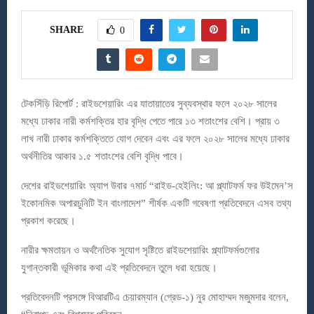
SHARE
0
টেকসিঁড়ি রিপোর্ট : রাইডশেয়ারিং এর যাতায়াতের সুব্যবস্থার ফলে ২০২৮ সালের
মধ্যে ঢাকার নারী কর্মশক্তির হার বৃদ্ধি পেতে পারে ১৩ শতাংশের বেশি। প্রায় ৩
লাখ নারী ঢাকার কর্মশক্তিতে যোগ দেবেন এবং এর ফলে ২০২৮ সালের মধ্যে ঢাকার
অর্থনীতির আকার ১.৫ শতাংশের বেশি বৃদ্ধি পাবে।
দেশের রাইডশেয়ারিং অ্যাপ উবার ৭মার্চ “রাইড-হেইলিং: আ প্ল্যাটফর্ম ফর উইমেন’স
ইকোনমিক অপারচুনিটি ইন বাংলাদেশ” শীর্ষক একটি গবেষণা প্রতিবেদনে এসব তথ্য
প্রকাশ করেছে।
নারীর ক্ষমতায়ন ও অর্থনৈতিক সুযোগ সৃষ্টিতে রাইডশেয়ারিং প্ল্যাটফর্মগুলোর
যুগান্তকারী ভূমিকার কথা এই প্রতিবেদনে তুলে ধরা হয়েছে।
প্রতিবেদনটি প্রসঙ্গে বিআরটিএ চেয়ারম্যান (গ্রেড-১) নুর মোহাম্মদ মজুমদার বলেন,