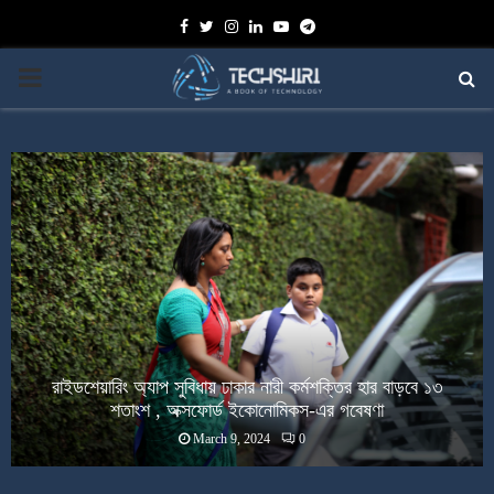
Facebook
Twitter
Instagram
Linkedin
Youtube
Telegram
PRIMARY
MENU
রাইডশেয়ারিং অ্যাপ সুবিধায় ঢাকার নারী কর্মশক্তির হার বাড়বে ১৩
শতাংশ , অক্সফোর্ড ইকোনোমিকস-এর গবেষণা
March 9, 2024
0