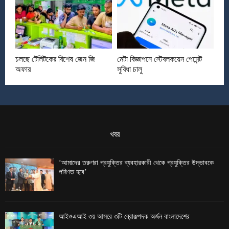
চলছে টেলিটকের বিশেষ জেন জি
মেটা বিজ্ঞাপনে স্টেবলকয়েন পেমেন্ট
অফার
সুবিধা চালু
খবর
‘আমাদের তরুণরা প্রযুক্তির ব্যবহারকারী থেকে প্রযুক্তির উদ্ভাবকে
পরিণত হবে’
আইওএআই ৩য় আসরে ৩টি ব্রোঞ্জপদক অর্জন বাংলাদেশের