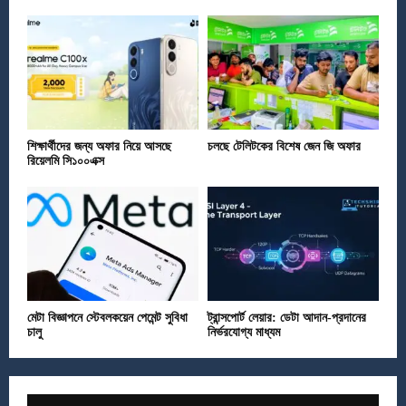
শিক্ষার্থীদের জন্য অফার নিয়ে আসছে
চলছে টেলিটকের বিশেষ জেন জি অফার
রিয়েলমি সি১০০এক্স
মেটা বিজ্ঞাপনে স্টেবলকয়েন পেমেন্ট সুবিধা
ট্রান্সপোর্ট লেয়ার: ডেটা আদান-প্রদানের
চালু
নির্ভরযোগ্য মাধ্যম