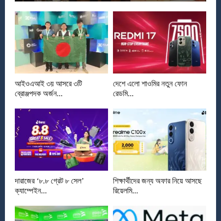
আইওএআই ৩য় আসরে ৩টি
দেশে এলো শাওমির নতুন ফোন
ব্রোঞ্জপদক অর্জন...
রেডমি...
দারাজের ‘৮.৮ গ্রেট ৮ সেল’
শিক্ষার্থীদের জন্য অফার নিয়ে আসছে
ক্যাম্পেইন...
রিয়েলমি...