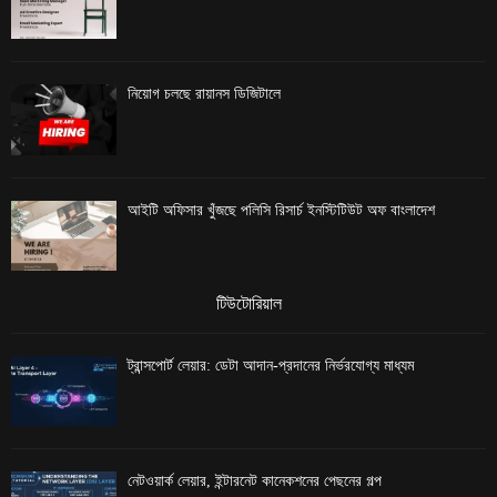
নিয়োগ চলছে রায়ানস ডিজিটালে
আইটি অফিসার খুঁজছে পলিসি রিসার্চ ইনস্টিটিউট অফ বাংলাদেশ
টিউটোরিয়াল
ট্রান্সপোর্ট লেয়ার: ডেটা আদান-প্রদানের নির্ভরযোগ্য মাধ্যম
নেটওয়ার্ক লেয়ার, ইন্টারনেট কানেকশনের পেছনের গল্প