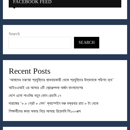
FACEBOOK FEED
Search
SEARCH
Recent Posts
‘আমাদের তরুণরা প্রযুক্তির ব্যবহারকারী থেকে প্রযুক্তির উদ্ভাবকে পরিণত হবে’
আইওএআই ৩য় আসরে ৩টি ব্রোঞ্জপদক অর্জন বাংলাদেশের
দেশে এলো শাওমির নতুন ফোন রেডমি ১৭
দারাজের ‘৮.৮ গ্রেট ৮ সেল’ ক্যাম্পেইন শুরু শুক্রবার রাত ৮ টা থেকে
শিক্ষার্থীদের জন্য অফার নিয়ে আসছে রিয়েলমি সি১০০এক্স