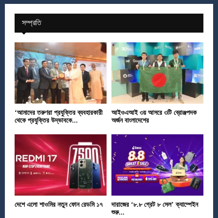
সম্প্রতি
‘আমাদের তরুণরা প্রযুক্তির ব্যবহারকারী
আইওএআই ৩য় আসরে ৩টি ব্রোঞ্জপদক
থেকে প্রযুক্তির উদ্ভাবকে...
অর্জন বাংলাদেশের
দেশে এলো শাওমির নতুন ফোন রেডমি ১৭
দারাজের ‘৮.৮ গ্রেট ৮ সেল’ ক্যাম্পেইন
শুরু...