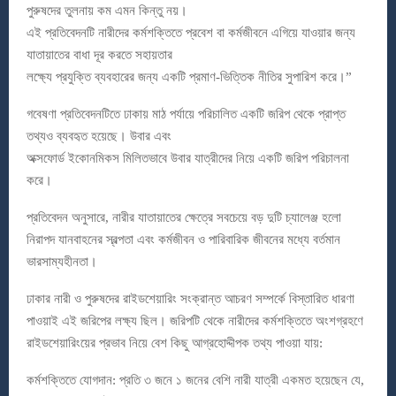
পুরুষদের তুলনায় কম এমন কিন্তু নয়।
এই প্রতিবেদনটি নারীদের কর্মশক্তিতে প্রবেশ বা কর্মজীবনে এগিয়ে যাওয়ার জন্য
যাতায়াতের বাধা দূর করতে সহায়তার
লক্ষ্যে প্রযুক্তি ব্যবহারের জন্য একটি প্রমাণ-ভিত্তিক নীতির সুপারিশ করে।”
গবেষণা প্রতিবেদনটিতে ঢাকায় মাঠ পর্যায়ে পরিচালিত একটি জরিপ থেকে প্রাপ্ত
তথ্যও ব্যবহৃত হয়েছে। উবার এবং
অক্সফোর্ড ইকোনমিকস মিলিতভাবে উবার যাত্রীদের নিয়ে একটি জরিপ পরিচালনা
করে।
প্রতিবেদন অনুসারে, নারীর যাতায়াতের ক্ষেত্রে সবচেয়ে বড় দুটি চ্যালেঞ্জ হলো
নিরাপদ যানবাহনের স্বল্পতা এবং কর্মজীবন ও পারিবারিক জীবনের মধ্যে বর্তমান
ভারসাম্যহীনতা।
ঢাকার নারী ও পুরুষদের রাইডশেয়ারিং সংক্রান্ত আচরণ সম্পর্কে বিস্তারিত ধারণা
পাওয়াই এই জরিপের লক্ষ্য ছিল। জরিপটি থেকে নারীদের কর্মশক্তিতে অংশগ্রহণে
রাইডশেয়ারিংয়ের প্রভাব নিয়ে বেশ কিছু আগ্রহোদ্দীপক তথ্য পাওয়া যায়:
কর্মশক্তিতে যোগদান: প্রতি ৩ জনে ১ জনের বেশি নারী যাত্রী একমত হয়েছেন যে,