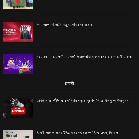
দেশে এলো শাওমির নতুন ফোন রেডমি ১৭
দারাজের ‘৮.৮ গ্রেট ৮ সেল’ ক্যাম্পেইন শুরু শুক্রবার রাত ৮ টা থেকে
চাকরী
ডিজিটাল মার্কেটিং এ ক্যারিয়ার গড়ার সুযোগ দিচ্ছে ইগলু আইসক্রিম
রিমোট কাজের জন্য ইউএস-বেসড কোম্পানিতে চলছে নিয়োগ