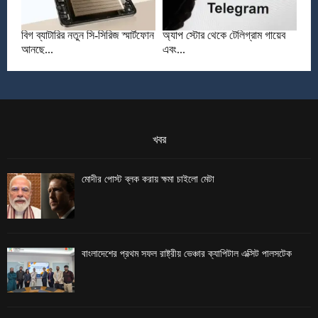
বিগ ব্যাটারির নতুন সি-সিরিজ স্মার্টফোন
অ্যাপ স্টোর থেকে টেলিগ্রাম গায়েব
আনছে...
এবং...
খবর
মোদীর পোস্ট ব্লক করায় ক্ষমা চাইলো মেটা
বাংলাদেশের প্রথম সফল রাষ্ট্রীয় ভেঞ্চার ক্যাপিটাল এক্সিট পালসটেক