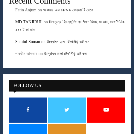
Recent Comments
Fatin Anjum
on
আওয়ার অফ কোড ৯ ফেব্রুয়ারি থেকে
MD TANJIRUL
on
বিনামূল্যে ফ্রিল্যান্সিং প্রশিক্ষণ দিচ্ছে সরকার, সঙ্গে দৈনিক
২০০ টাকা ভাতা
Samiul Suman
on
উদ্বোধন হলো টেকসিঁড়ি ডট কম
পারভীন আকতার
on
উদ্বোধন হলো টেকসিঁড়ি ডট কম
FOLLOW US