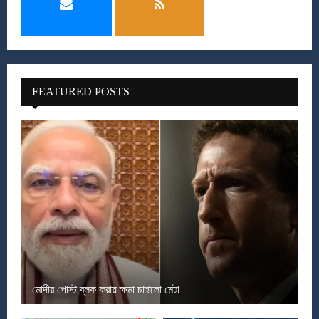
FEATURED POSTS
মোদীর পোস্ট ব্লক করায় ক্ষমা চাইলো মেটা