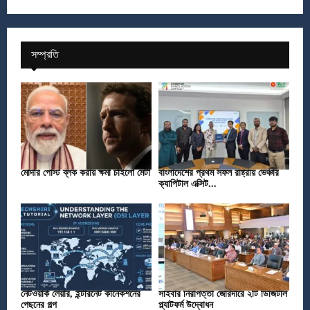
সম্প্রতি
মোদীর পোস্ট ব্লক করায় ক্ষমা চাইলো মেটা
বাংলাদেশের প্রথম সফল রাষ্ট্রীয় ভেঞ্চার
ক্যাপিটাল এক্সিট...
নেটওয়ার্ক লেয়ার, ইন্টারনেট কানেকশনের
সাইবার নিরাপত্তা জোরদারে ২টি ডিজিটাল
পেছনের গল্প
প্ল্যাটফর্ম উদ্বোধন