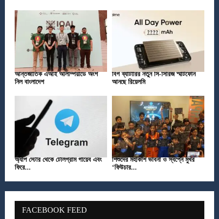
আন্তর্জাতিক এআই অলিম্পিয়াডে অংশ
বিগ ব্যাটারির নতুন সি-সিরিজ স্মার্টফোন
নিল বাংলাদেশ
আনছে রিয়েলমি
অ্যাপ স্টোর থেকে টেলিগ্রাম গায়েব এবং
শিশুদের মহাকাশ ভাবনা ও স্বপ্নে মুখর
ফিরে...
‘ফিউচার...
FACEBOOK FEED