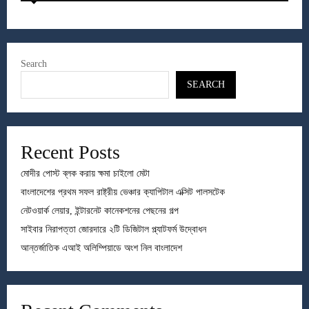
Search
SEARCH
Recent Posts
মোদীর পোস্ট ব্লক করায় ক্ষমা চাইলো মেটা
বাংলাদেশের প্রথম সফল রাষ্ট্রীয় ভেঞ্চার ক্যাপিটাল এক্সিট পালসটেক
নেটওয়ার্ক লেয়ার, ইন্টারনেট কানেকশনের পেছনের গল্প
সাইবার নিরাপত্তা জোরদারে ২টি ডিজিটাল প্ল্যাটফর্ম উদ্বোধন
আন্তর্জাতিক এআই অলিম্পিয়াডে অংশ নিল বাংলাদেশ