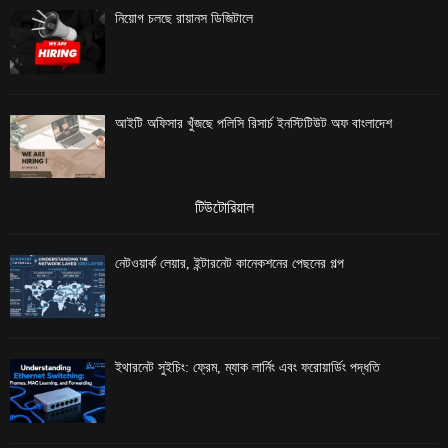
নিয়োগ চলছে রায়ানস ডিজিটালে
আইটি অফিসার খুঁজছে পলিসি রিসার্চ ইনস্টিটিউট অফ বাংলাদেশ
টিউটোরিয়াল
নেটওয়ার্ক লেয়ার, ইন্টারনেট কানেকশনের পেছনের গল্প
ইথারনেট সুইচিং: ফ্রেম, ম্যাক লার্নিং এবং ফরোয়ার্ডিং পদ্ধতি