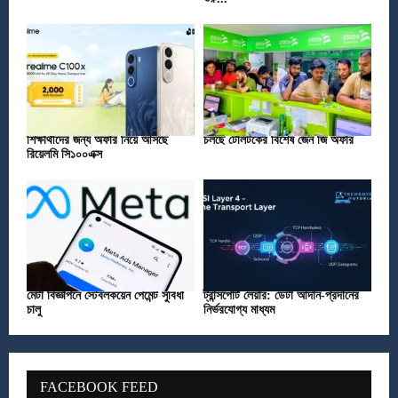
শিক্ষার্থীদের জন্য অফার নিয়ে আসছে
চলছে টেলিটকের বিশেষ জেন জি অফার
রিয়েলমি সি১০০এক্স
মেটা বিজ্ঞাপনে স্টেবলকয়েন পেমেন্ট সুবিধা
ট্রান্সপোর্ট লেয়ার: ডেটা আদান-প্রদানের
চালু
নির্ভরযোগ্য মাধ্যম
FACEBOOK FEED