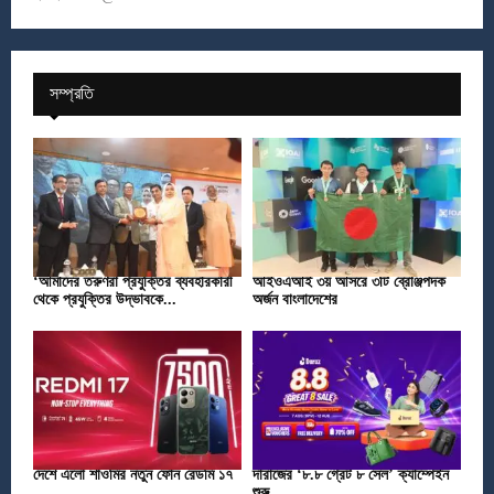
সম্প্রতি
‘আমাদের তরুণরা প্রযুক্তির ব্যবহারকারী
আইওএআই ৩য় আসরে ৩টি ব্রোঞ্জপদক
থেকে প্রযুক্তির উদ্ভাবকে...
অর্জন বাংলাদেশের
দেশে এলো শাওমির নতুন ফোন রেডমি ১৭
দারাজের ‘৮.৮ গ্রেট ৮ সেল’ ক্যাম্পেইন
শুরু...