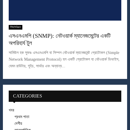
টিউটোরিয়াল
এসএনএমপি (SNMP): নেটওয়ার্ক ম্যানেজমেন্টের একটি
অপরিহার্য টুল
সামিউল হক সুমনঃ এসএনএমপি বা সিম্পল নেটওয়ার্ক ম্যানেজমেন্ট প্রোটোকল (Simple
Network Management Protocol) হল একটি প্রোটোকল যা নেটওয়ার্ক ডিভাইস,
যেমন রাউটার, সুইচ, সার্ভার এবং অন্যান্য...
CATEGORIES
খবর
প্রথম পাতা
দেশীয়