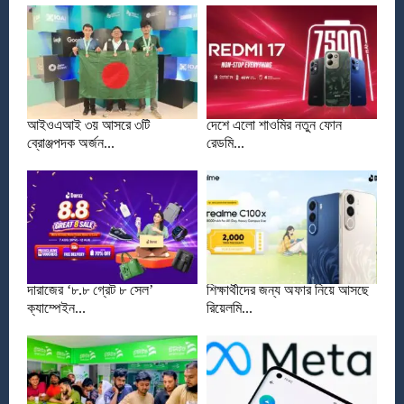
আইওএআই ৩য় আসরে ৩টি
দেশে এলো শাওমির নতুন ফোন
ব্রোঞ্জপদক অর্জন...
রেডমি...
দারাজের ‘৮.৮ গ্রেট ৮ সেল’
শিক্ষার্থীদের জন্য অফার নিয়ে আসছে
ক্যাম্পেইন...
রিয়েলমি...