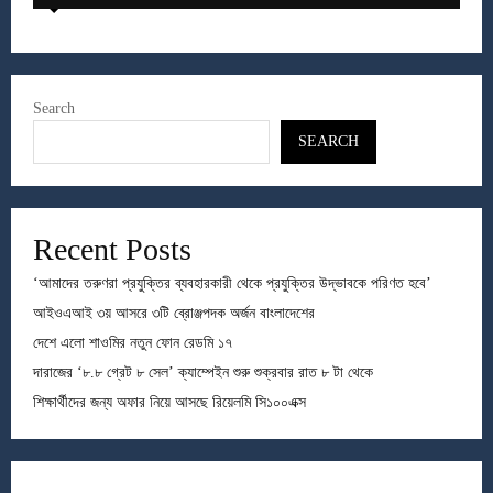
Search
SEARCH
Recent Posts
‘আমাদের তরুণরা প্রযুক্তির ব্যবহারকারী থেকে প্রযুক্তির উদ্ভাবকে পরিণত হবে’
আইওএআই ৩য় আসরে ৩টি ব্রোঞ্জপদক অর্জন বাংলাদেশের
দেশে এলো শাওমির নতুন ফোন রেডমি ১৭
দারাজের ‘৮.৮ গ্রেট ৮ সেল’ ক্যাম্পেইন শুরু শুক্রবার রাত ৮ টা থেকে
শিক্ষার্থীদের জন্য অফার নিয়ে আসছে রিয়েলমি সি১০০এক্স