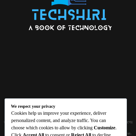
We respect your privacy
ABOUT US
Cookies help us improve your experience, deliver
personalized content, and analyze traffic. You can
জ্ঞান বিজ্ঞানের উৎকর্ষ আমাদের প্রভাবিত করে। আলোকিত করে। সেই আলো কে ধারণ কর দেশ ও বিদেশের
choose which cookies to allow by clicking
Customize
.
তথ্যপ্রযুক্তির অতিসাম্প্রতিক খবরাখবর পাঠকের হাতের মুঠোয় দিতে চায় টেকসিঁড়ি ডট কম।
প্রকাশক ও নির্বাহী সম্পাদকঃ সামিউল হক সুমন ১৮৮/১ (২য় তলা), ইনার সার্কুলার রোড, আরামবাগ, ঢাকা-
Click
Accept All
to consent or
Reject All
to decline