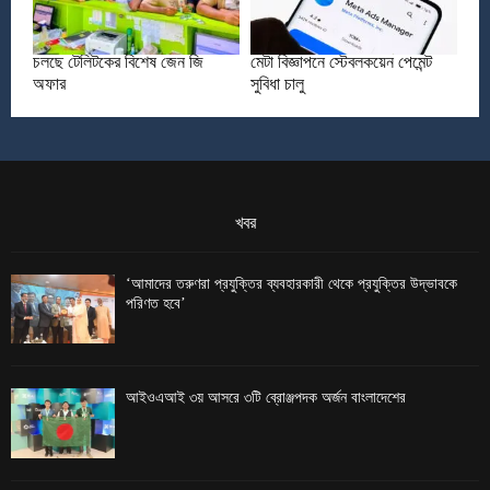
চলছে টেলিটকের বিশেষ জেন জি
মেটা বিজ্ঞাপনে স্টেবলকয়েন পেমেন্ট
অফার
সুবিধা চালু
খবর
‘আমাদের তরুণরা প্রযুক্তির ব্যবহারকারী থেকে প্রযুক্তির উদ্ভাবকে
পরিণত হবে’
আইওএআই ৩য় আসরে ৩টি ব্রোঞ্জপদক অর্জন বাংলাদেশের