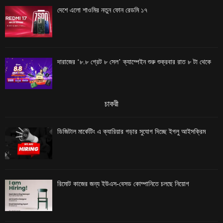
দেশে এলো শাওমির নতুন ফোন রেডমি ১৭
দারাজের ‘৮.৮ গ্রেট ৮ সেল’ ক্যাম্পেইন শুরু শুক্রবার রাত ৮ টা থেকে
চাকরী
ডিজিটাল মার্কেটিং এ ক্যারিয়ার গড়ার সুযোগ দিচ্ছে ইগলু আইসক্রিম
রিমোট কাজের জন্য ইউএস-বেসড কোম্পানিতে চলছে নিয়োগ