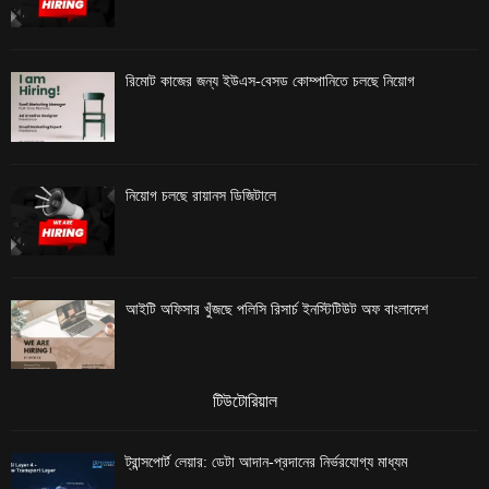
রিমোট কাজের জন্য ইউএস-বেসড কোম্পানিতে চলছে নিয়োগ
নিয়োগ চলছে রায়ানস ডিজিটালে
আইটি অফিসার খুঁজছে পলিসি রিসার্চ ইনস্টিটিউট অফ বাংলাদেশ
টিউটোরিয়াল
ট্রান্সপোর্ট লেয়ার: ডেটা আদান-প্রদানের নির্ভরযোগ্য মাধ্যম