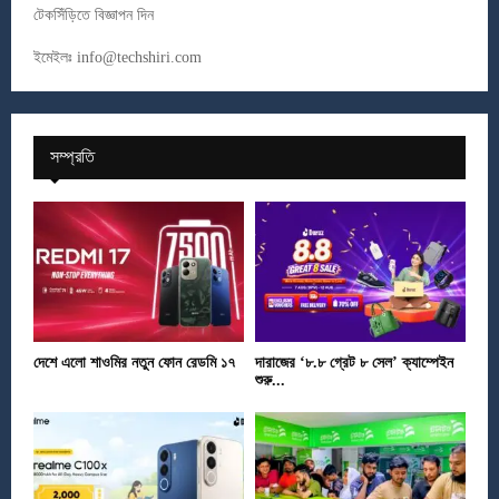
টেকসিঁড়িতে বিজ্ঞাপন দিন
ইমেইলঃ
info@techshiri.com
সম্প্রতি
দেশে এলো শাওমির নতুন ফোন রেডমি ১৭
দারাজের ‘৮.৮ গ্রেট ৮ সেল’ ক্যাম্পেইন
শুরু...