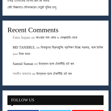
চলছে টেলিটকের বিশেষ জেন জি অফার
মেটা বিজ্ঞাপনে স্টেবলকয়েন পেমেন্ট সুবিধা চালু
Recent Comments
Fatin Anjum
on
আওয়ার অফ কোড ৯ ফেব্রুয়ারি থেকে
MD TANJIRUL
on
বিনামূল্যে ফ্রিল্যান্সিং প্রশিক্ষণ দিচ্ছে সরকার, সঙ্গে দৈনিক
২০০ টাকা ভাতা
Samiul Suman
on
উদ্বোধন হলো টেকসিঁড়ি ডট কম
পারভীন আকতার
on
উদ্বোধন হলো টেকসিঁড়ি ডট কম
FOLLOW US