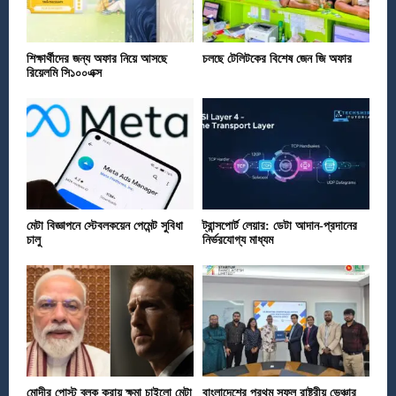
শিক্ষার্থীদের জন্য অফার নিয়ে আসছে
চলছে টেলিটকের বিশেষ জেন জি অফার
রিয়েলমি সি১০০এক্স
মেটা বিজ্ঞাপনে স্টেবলকয়েন পেমেন্ট সুবিধা
ট্রান্সপোর্ট লেয়ার: ডেটা আদান-প্রদানের
চালু
নির্ভরযোগ্য মাধ্যম
মোদীর পোস্ট ব্লক করায় ক্ষমা চাইলো মেটা
বাংলাদেশের প্রথম সফল রাষ্ট্রীয় ভেঞ্চার