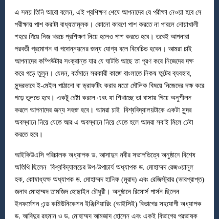
এ সময় তিনি আরো বলেন, এই প্রশিক্ষণ শেষে আপনাদের যে পরীক্ষা নেওয়া হবে সে
পরীক্ষায় পাশ করাটা বাধ্যতামূলক। কোনো কারণে পাশ করতে না পারলে নোয়াখালী
শহরে গিয়ে নিজ খরচে প্রশিক্ষণ নিয়ে হলেও পাশ করতে হবে। তবেই আপনারা
পরবর্তী প্রমোশন বা পদোন্নয়নের জন্য যোগ্য বলে বিবেচিত হবেন। আমরা চাই
আপনাদের কম্পিউটার সংক্রান্ত যার যে ঘাটতি আছে তা পূরণ করে নিজেদের দক্ষ
করে গড়ে তুলুন। যেমন, বর্তমানে সরকারী কাজে বাংলাতে নিকষ ফন্টের ব্যবহার,
সুন্দরভাবে ই-মেইল পাঠানো বা ড্রাফটিং করার মতো মৌলিক বিষয়ে নিজেদের দক্ষ করে
গড়ে তুলতে হবে। একটু চেষ্টা করলে এবং যা শিখাচ্ছে তা বাসায় গিয়ে অনুশীলন
করলে আপনাদের জন্য সহজ হবে। আমরা চাই বিশ্ববিদ্যালয়টাকে একটা সুন্দর
অবস্থানে নিয়ে যেতে আর এ অবস্থানে নিয়ে যেতে হলে আমরা সবাই মিলে চেষ্টা
করতে হবে।
আইকিউএসি পরিচালক অধ্যাপক ড. আসাদুন নবীর সভাপতিত্বে অনুষ্ঠানে বিশেষ
অতিথি ছিলেন বিশ্ববিদ্যালয়ের উপ-উপাচার্য অধ্যাপক ড. মোহাম্মদ রেজওয়ানুল
হক, কোষাধ্যক্ষ অধ্যাপক ড. মোহাম্মদ হানিফ (মুরাদ) এবং রেজিস্ট্রার (ভারপ্রাপ্ত)
জনাব মোহাম্মদ তামজিদ হোছাইন চৌধুরী। অনুষ্ঠানে রিসোর্স পার্সন ছিলেন
ইনফর্মেশন এন্ড কমিউনিকেশন ইঞ্জিনিয়ারিং (আইসিই) বিভাগের সহযোগী অধ্যাপক
ড. আবিদুর রহমান ও ড. মোহাম্মদ আমজাদ হোসেন এবং একই বিভাগের প্রভাষক