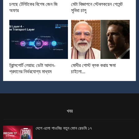
চলছে টেলিটকের বিশেষ জেন জি
মেটা বিজ্ঞাপনে স্টেবলকয়েন পেমেন্ট
অফার
সুবিধা চালু
ট্রান্সপোর্ট লেয়ার: ডেটা আদান-
মোদীর পোস্ট ব্লক করায় ক্ষমা
প্রদানের নির্ভরযোগ্য মাধ্যম
চাইলো...
খবর
দেশে এলো শাওমির নতুন ফোন রেডমি ১৭