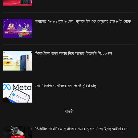
দারাজের ‘৮.৮ গ্রেট ৮ সেল’ ক্যাম্পেইন শুরু শুক্রবার রাত ৮ টা থেকে
শিক্ষার্থীদের জন্য অফার নিয়ে আসছে রিয়েলমি সি১০০এক্স
মেটা বিজ্ঞাপনে স্টেবলকয়েন পেমেন্ট সুবিধা চালু
চাকরী
ডিজিটাল মার্কেটিং এ ক্যারিয়ার গড়ার সুযোগ দিচ্ছে ইগলু আইসক্রিম