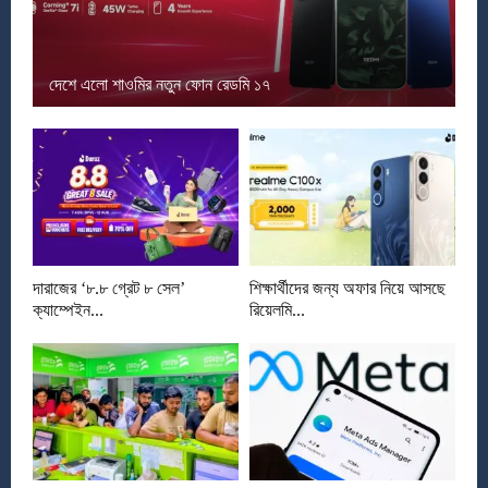
দেশে এলো শাওমির নতুন ফোন রেডমি ১৭
দারাজের ‘৮.৮ গ্রেট ৮ সেল’
শিক্ষার্থীদের জন্য অফার নিয়ে আসছে
ক্যাম্পেইন...
রিয়েলমি...