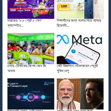
দারাজের ‘৮.৮ গ্রেট ৮ সেল’
শিক্ষার্থীদের জন্য অফার নিয়ে আসছে
ক্যাম্পেইন...
রিয়েলমি...
চলছে টেলিটকের বিশেষ জেন জি
মেটা বিজ্ঞাপনে স্টেবলকয়েন পেমেন্ট
অফার
সুবিধা চালু