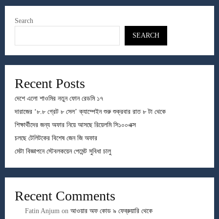
Search
SEARCH
Recent Posts
দেশে এলো শাওমির নতুন ফোন রেডমি ১৭
দারাজের ‘৮.৮ গ্রেট ৮ সেল’ ক্যাম্পেইন শুরু শুক্রবার রাত ৮ টা থেকে
শিক্ষার্থীদের জন্য অফার নিয়ে আসছে রিয়েলমি সি১০০এক্স
চলছে টেলিটকের বিশেষ জেন জি অফার
মেটা বিজ্ঞাপনে স্টেবলকয়েন পেমেন্ট সুবিধা চালু
Recent Comments
Fatin Anjum
on
আওয়ার অফ কোড ৯ ফেব্রুয়ারি থেকে