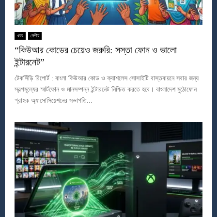
খবর
দেশীয়
“কিউআর কোডের চেয়েও জরুরি: সস্তা ফোন ও ভালো
ইন্টারনেট”
টেকসিঁড়ি রিপোর্ট : বাংলা কিউআর কোড ও ক্যাশলেস সোসাইটি বাস্তবায়নে সবার জন্য
স্বল্পমূল্যের স্মার্টফোন ও মানসম্পন্ন ইন্টারনেট নিশ্চিত করতে হবে। বাংলাদেশ মুঠোফোন
গ্রাহক অ্যাসোসিয়েশনের সভাপতি...