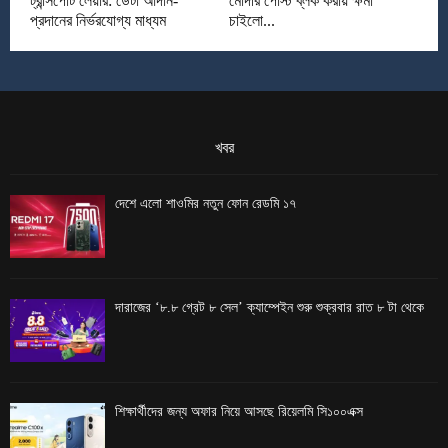
ট্রান্সপোর্ট লেয়ার: ডেটা আদান-
মোদীর পোস্ট ব্লক করায় ক্ষমা
প্রদানের নির্ভরযোগ্য মাধ্যম
চাইলো...
খবর
দেশে এলো শাওমির নতুন ফোন রেডমি ১৭
দারাজের ‘৮.৮ গ্রেট ৮ সেল’ ক্যাম্পেইন শুরু শুক্রবার রাত ৮ টা থেকে
শিক্ষার্থীদের জন্য অফার নিয়ে আসছে রিয়েলমি সি১০০এক্স