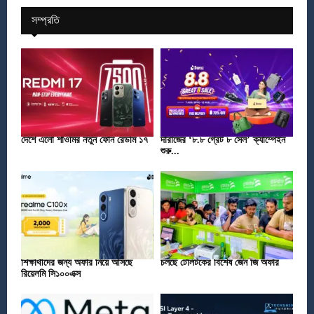
সম্প্রতি
দেশে এলো শাওমির নতুন ফোন রেডমি ১৭
দারাজের ‘৮.৮ গ্রেট ৮ সেল’ ক্যাম্পেইন
শুরু...
শিক্ষার্থীদের জন্য অফার নিয়ে আসছে
চলছে টেলিটকের বিশেষ জেন জি অফার
রিয়েলমি সি১০০এক্স