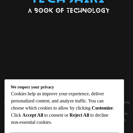
We respect your privacy
ABOUT US
Cookies help us improve your experience, deliver
personalized content, and analyze traffic. You can
জ্ঞান বিজ্ঞানের উৎকর্ষ আমাদের প্রভাবিত করে। আলোকিত করে। সেই আলো কে ধারণ কর দেশ ও বিদেশের
choose which cookies to allow by clicking
Customize
.
তথ্যপ্রযুক্তির অতিসাম্প্রতিক খবরাখবর পাঠকের হাতের মুঠোয় দিতে চায় টেকসিঁড়ি ডট কম।
প্রকাশক ও নির্বাহী সম্পাদকঃ সামিউল হক সুমন ১৮৮/১ (২য় তলা), ইনার সার্কুলার রোড, আরামবাগ, ঢাকা-
Click
Accept All
to consent or
Reject All
to decline
১০০০ মোবাইলঃ 01511759094, 01511759095 ইমেইলঃ
techshiribd@gmail.com
,
non-essential cookies.
info@techshiri.com
Terms and Conditions -
Privacy Policy -
About Us -
Contact Us