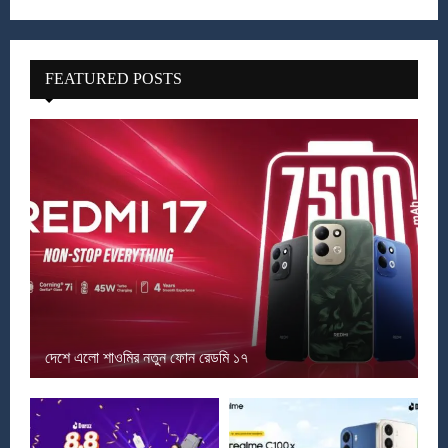
FEATURED POSTS
দেশে এলো শাওমির নতুন ফোন রেডমি ১৭