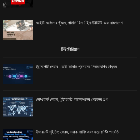
আইটি অফিসার খুঁজছে পলিসি রিসার্চ ইনস্টিটিউট অফ বাংলাদেশ
টিউটোরিয়াল
ট্রান্সপোর্ট লেয়ার: ডেটা আদান-প্রদানের নির্ভরযোগ্য মাধ্যম
নেটওয়ার্ক লেয়ার, ইন্টারনেট কানেকশনের পেছনের গল্প
ইথারনেট সুইচিং: ফ্রেম, ম্যাক লার্নিং এবং ফরোয়ার্ডিং পদ্ধতি