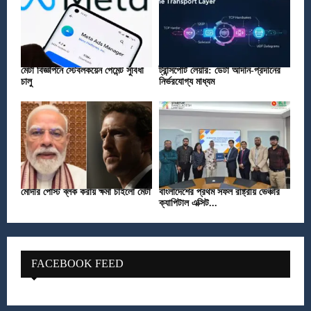
মেটা বিজ্ঞাপনে স্টেবলকয়েন পেমেন্ট সুবিধা
ট্রান্সপোর্ট লেয়ার: ডেটা আদান-প্রদানের
চালু
নির্ভরযোগ্য মাধ্যম
মোদীর পোস্ট ব্লক করায় ক্ষমা চাইলো মেটা
বাংলাদেশের প্রথম সফল রাষ্ট্রীয় ভেঞ্চার
ক্যাপিটাল এক্সিট...
FACEBOOK FEED