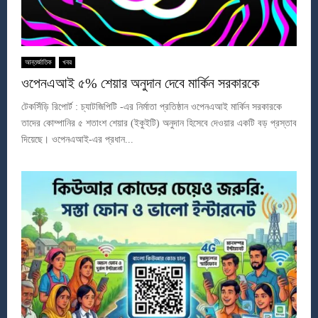
আন্তর্জাতিক
খবর
ওপেনএআই ৫% শেয়ার অনুদান দেবে মার্কিন সরকারকে
টেকসিঁড়ি রিপোর্ট : চ্যাটজিপিটি -এর নির্মাতা প্রতিষ্ঠান ওপেনএআই মার্কিন সরকারকে
তাদের কোম্পানির ৫ শতাংশ শেয়ার (ইকুইটি) অনুদান হিসেবে দেওয়ার একটি বড় প্রস্তাব
দিয়েছে। ওপেনএআই-এর প্রধান...