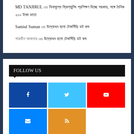
MD TANJIRUL
on
বিনামূল্যে ফ্রিল্যান্সিং প্রশিক্ষণ দিচ্ছে সরকার, সঙ্গে দৈনিক
২০০ টাকা ভাতা
Samiul Suman
on
উদ্বোধন হলো টেকসিঁড়ি ডট কম
পারভীন আকতার
on
উদ্বোধন হলো টেকসিঁড়ি ডট কম
FOLLOW US