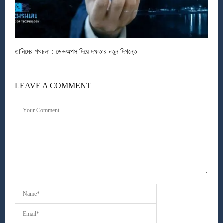
তানিমের পথচলা : ডেভঅপস দিয়ে দক্ষতার নতুন দিগন্তে
LEAVE A COMMENT