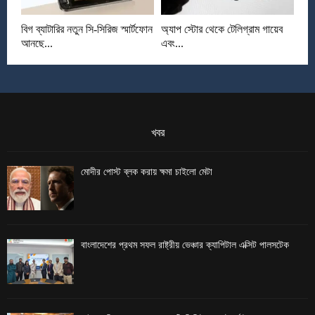
বিগ ব্যাটারির নতুন সি-সিরিজ স্মার্টফোন
অ্যাপ স্টোর থেকে টেলিগ্রাম গায়েব
আনছে...
এবং...
খবর
মোদীর পোস্ট ব্লক করায় ক্ষমা চাইলো মেটা
বাংলাদেশের প্রথম সফল রাষ্ট্রীয় ভেঞ্চার ক্যাপিটাল এক্সিট পালসটেক