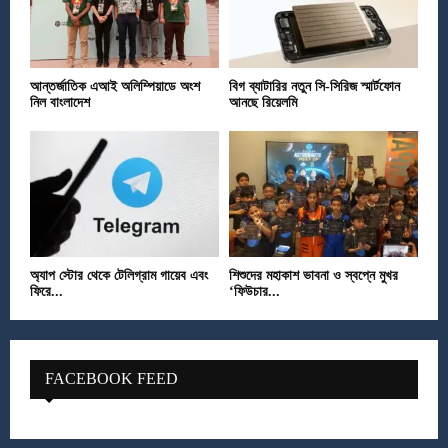
আন্তর্জাতিক এআই অলিম্পিয়াডে অংশ
বিগ ব্যাটারির নতুন সি-সিরিজ স্মার্টফোন
নিল বাংলাদেশ
আনছে রিয়েলমি
অ্যাপ স্টোর থেকে টেলিগ্রাম গায়েব এবং
শিশুদের মহাকাশ ভাবনা ও স্বপ্নে মুখর
ফিরে...
‘ফিউচার...
FACEBOOK FEED