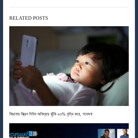
RELATED POSTS
বিছানায় স্ক্রিন টাইম অনিদ্রার ঝুঁকি ৬৩% বৃদ্ধি করে, গবেষণা