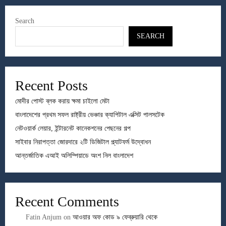
Search
SEARCH
Recent Posts
মোদীর পোস্ট ব্লক করায় ক্ষমা চাইলো মেটা
বাংলাদেশের প্রথম সফল রাষ্ট্রীয় ভেঞ্চার ক্যাপিটাল এক্সিট পালসটেক
নেটওয়ার্ক লেয়ার, ইন্টারনেট কানেকশনের পেছনের গল্প
সাইবার নিরাপত্তা জোরদারে ২টি ডিজিটাল প্ল্যাটফর্ম উদ্বোধন
আন্তর্জাতিক এআই অলিম্পিয়াডে অংশ নিল বাংলাদেশ
Recent Comments
Fatin Anjum
on
আওয়ার অফ কোড ৯ ফেব্রুয়ারি থেকে