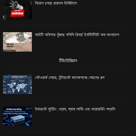
নিয়োগ চলছে রায়ানস ডিজিটালে
আইটি অফিসার খুঁজছে পলিসি রিসার্চ ইনস্টিটিউট অফ বাংলাদেশ
টিউটোরিয়াল
নেটওয়ার্ক লেয়ার, ইন্টারনেট কানেকশনের পেছনের গল্প
ইথারনেট সুইচিং: ফ্রেম, ম্যাক লার্নিং এবং ফরোয়ার্ডিং পদ্ধতি