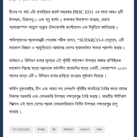
চীনের লং মার্চ-২ডি ক্যারিয়ার রকেট শুক্রবার PRSC EO1 এর সাথে আরও দুটি
উপগ্রহ, তিয়ানলু-১ এবং ব্লু কার্বন ১ কক্ষপথে উৎক্ষেপণ করেছে, চায়না
অ্যারোস্পেস সায়েন্স অ্যান্ড টেকনোলজি কর্পোরেশন এক বিবৃতিতে জানিয়েছে।
পাকিস্তানের প্রধানমন্ত্রী শেহবাজ শরীফ বলেন, “SUPARCO-র নেতৃত্বে, এটি
মহাকাশ বিজ্ঞান ও প্রযুক্তিতে আমাদের দেশের ক্রমবর্ধমান ক্ষমতা প্রদর্শন করছে।
বর্তমানে ৫ বিলিয়ন ডলার মূল্যের এই পৃথিবী পর্যবেক্ষণ উপগ্রহ বাজার বাণিজ্যিক
মহাকাশ শিল্পের মধ্যে দ্রুততম বর্ধনশীল খাতগুলির মধ্যে একটি, নোভাস্পেস ২০৩৩
সালের মধ্যে এটি ৮ বিলিয়ন ডলার ছাড়িয়ে যাওয়ার পূর্বাভাস দিয়েছে।
মার্কিন যুক্তরাষ্ট্র, চীন এবং ভারত সহ দেশগুলি পৃথিবীর মানচিত্র তৈরির জন্য তাদের
নিজস্ব সরকারি এবং বেসরকারি উপগ্রহ নক্ষত্রপুঞ্জ তৈরি করছে। ভারতীয় স্টার্টআপ
পিক্সেল এই মাসে দেশের প্রথম বেসরকারিভাবে নির্মিত উপগ্রহ নক্ষত্রপুঞ্জ চালু
করেছে।
TECHSHIRI
উপগ্রহ
চীন
পাকিস্তান
বাংলাদেশ
ভারত