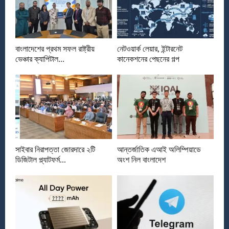
বাংলাদেশের প্রথম সফল রাষ্ট্রীয়
নেটওয়ার্ক লেয়ার, ইন্টারনেট
ভেঞ্চার ক্যাপিটাল...
কানেকশনের পেছনের গল্প
সাইবার নিরাপত্তা জোরদারে ২টি
আন্তর্জাতিক এআই অলিম্পিয়াডে
ডিজিটাল প্ল্যাটফর্ম...
অংশ নিল বাংলাদেশ