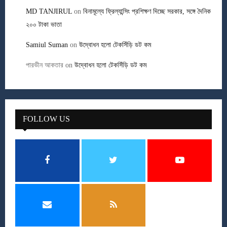
MD TANJIRUL
on
বিনামূল্যে ফ্রিল্যান্সিং প্রশিক্ষণ দিচ্ছে সরকার, সঙ্গে দৈনিক
২০০ টাকা ভাতা
Samiul Suman
on
উদ্বোধন হলো টেকসিঁড়ি ডট কম
পারভীন আকতার
on
উদ্বোধন হলো টেকসিঁড়ি ডট কম
FOLLOW US