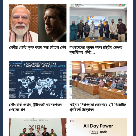
মোদীর পোস্ট ব্লক করায় ক্ষমা চাইলো মেটা
বাংলাদেশের প্রথম সফল রাষ্ট্রীয় ভেঞ্চার
ক্যাপিটাল এক্সিট...
নেটওয়ার্ক লেয়ার, ইন্টারনেট কানেকশনের
সাইবার নিরাপত্তা জোরদারে ২টি ডিজিটাল
পেছনের গল্প
প্ল্যাটফর্ম উদ্বোধন