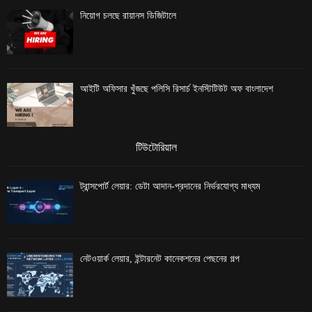
নিয়োগ চলছে রায়ানস ডিজিটালে
আইটি অফিসার খুঁজছে পলিসি রিসার্চ ইনস্টিটিউট অফ বাংলাদেশ
টিউটোরিয়াল
ট্রান্সপোর্ট লেয়ার: ডেটা আদান-প্রদানের নির্ভরযোগ্য মাধ্যম
নেটওয়ার্ক লেয়ার, ইন্টারনেট কানেকশনের পেছনের গল্প