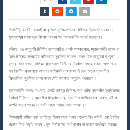
টেকসিঁড়ি রিপোর্ট : এআই বা কৃত্রিম বুদ্ধিমত্তাকে শিল্পীদের ‘ঠকাতে’ দেবেন না,
যুক্তরাজ্য সরকারকে বিটলস তারকা পল ম্যাককার্টনি সতর্ক করেছেন।
রবিবার, ২৬ জানুয়ারী বিবিসির সম্প্রচারিত একটি সাক্ষাৎকারে, ম্যাককার্টনি বলেন যে
তিনি চিন্তিত কপিরাইট সঠিকভাবে সুরক্ষিত না হলে কেবল টেক জায়ান্টরা উপকৃত
হবে। তিনি বলেন, কৃত্রিম বুদ্ধিমত্তা শিল্পীদের ‘ঠকাতে’ ব্যবহার করা যেতে পারে।
পল ব্রিটিশ সরকারকে আসন্ন কপিরাইট সংস্কারগুলি যেন তাদের সৃজনশীল
শিল্পগুলিকে সুরক্ষিত রাখার জন্য সেই ব্যাপারে অনুরোধ করেছেন।
ম্যাককার্টনি বলেন, “এআই একটি দুর্দান্ত জিনিস, তবে এটির সৃজনশীল ব্যক্তিদের
ঠকানো উচিত না। সৃজনশীল চিন্তাবিদদের, সৃজনশীল শিল্পীদের রক্ষা করুন, নইলে
আপনি তাদের পাবেন না যতটা সহজ তাদের এখন পাওয়া।”
বিশ্বব্যাপী সঙ্গীত এবং চলচ্চিত্র শিল্পমাধ্যম এআই মডেলগুলির আইনি এবং নৈতিক
প্রভাব নিয়ে লড়াই করছে , মূল নির্মাতাদের অর্থ প্রদান না করেই জনপ্রিয় কাজের