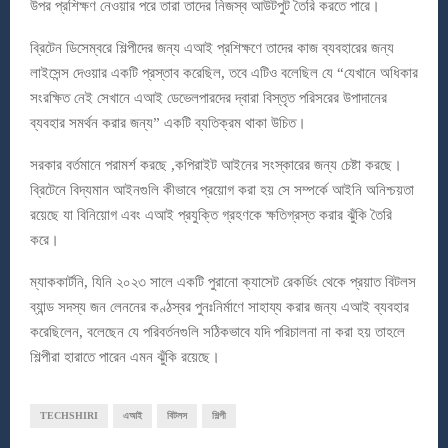
উপর প্রশিক্ষণ নেওয়ার পরে তারা তাদের নিজস্ব আউটপুট তৈরি করতে পারে।
ব্রিটেন ডিসেম্বরে শিল্পীদের জন্য এআই প্রশিক্ষণে তাদের কাজ ব্যবহারের জন্য
লাইসেন্স দেওয়ার একটি প্রস্তাব করেছিল, তবে এটিও বলেছিল যে “যেখানে অধিকার
সংরক্ষিত নেই সেখানে এআই ডেভেলপারদের দ্বারা বিস্তৃত পরিসরের উপাদানের
ব্যবহার সমর্থন করার জন্য” একটি ব্যতিক্রম থাকা উচিত।
সরকার বর্তমানে পরামর্শ করছে ,কপিরাইট আইনের সংস্কারের জন্য চেষ্টা করছে।
ব্রিটেনে বিদ্যমান আইনগুলি কীভাবে প্রয়োগ করা হয় সে সম্পর্কে আইনি অনিশ্চয়তা
রয়েছে যা বিনিয়োগ এবং এআই প্রযুক্তি গ্রহণকে ক্ষতিগ্রস্ত করার ঝুঁকি তৈরি
করে।
ম্যাককার্টনি, যিনি ২০২৩ সালে একটি পুরানো ক্যাসেট রেকর্ডিং থেকে প্রয়াত বিটলস
ব্যান্ড সদস্য জন লেননের কণ্ঠস্বর পুনঃনির্মাণে সাহায্য করার জন্য এআই ব্যবহার
করেছিলেন, বলেছেন যে পরিবর্তনগুলি সঠিকভাবে যদি পরিচালনা না করা হয় তাহলে
শিল্পীরা হারাতে পারেন এমন ঝুঁকি রয়েছে।
TECHSHIRI
এআই
বিটলস
শিল্পী