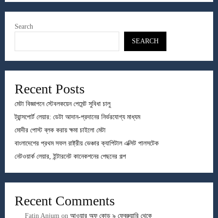
Search
SEARCH
Recent Posts
মেটা বিজ্ঞাপনে স্টেবলকয়েন পেমেন্ট সুবিধা চালু
ট্রান্সপোর্ট লেয়ার: ডেটা আদান-প্রদানের নির্ভরযোগ্য মাধ্যম
মোদীর পোস্ট ব্লক করায় ক্ষমা চাইলো মেটা
বাংলাদেশের প্রথম সফল রাষ্ট্রীয় ভেঞ্চার ক্যাপিটাল এক্সিট পালসটেক
নেটওয়ার্ক লেয়ার, ইন্টারনেট কানেকশনের পেছনের গল্প
Recent Comments
Fatin Anjum
on
আওয়ার অফ কোড ৯ ফেব্রুয়ারি থেকে