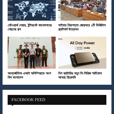
নেটওয়ার্ক লেয়ার, ইন্টারনেট কানেকশনের
সাইবার নিরাপত্তা জোরদারে ২টি ডিজিটাল
পেছনের গল্প
প্ল্যাটফর্ম উদ্বোধন
আন্তর্জাতিক এআই অলিম্পিয়াডে অংশ
বিগ ব্যাটারির নতুন সি-সিরিজ স্মার্টফোন
নিল বাংলাদেশ
আনছে রিয়েলমি
FACEBOOK FEED