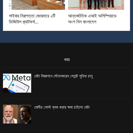
সাইবার নিরাপত্তা জোরদারে ২টি
আন্তর্জাতিক এআই অলিম্পিয়াডে
ডিজিটাল প্ল্যাটফর্ম...
অংশ নিল বাংলাদেশ
খবর
মেটা বিজ্ঞাপনে স্টেবলকয়েন পেমেন্ট সুবিধা চালু
মোদীর পোস্ট ব্লক করায় ক্ষমা চাইলো মেটা