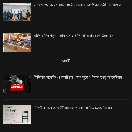
বাংলাদেশের প্রথম সফল রাষ্ট্রীয় ভেঞ্চার ক্যাপিটাল এক্সিট পালসটেক
সাইবার নিরাপত্তা জোরদারে ২টি ডিজিটাল প্ল্যাটফর্ম উদ্বোধন
চাকরী
ডিজিটাল মার্কেটিং এ ক্যারিয়ার গড়ার সুযোগ দিচ্ছে ইগলু আইসক্রিম
রিমোট কাজের জন্য ইউএস-বেসড কোম্পানিতে চলছে নিয়োগ