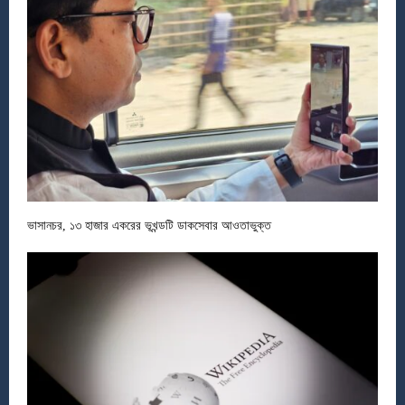
ভাসানচর, ১৩ হাজার একরের ভূখন্ডটি ডাকসেবার আওতাভুক্ত