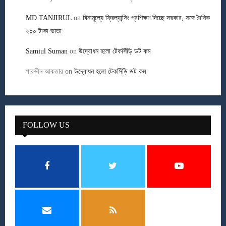
MD TANJIRUL
on
বিনামূল্যে ফ্রিল্যান্সিং প্রশিক্ষণ দিচ্ছে সরকার, সঙ্গে দৈনিক
২০০ টাকা ভাতা
Samiul Suman
on
উদ্বোধন হলো টেকসিঁড়ি ডট কম
পারভীন আকতার
on
উদ্বোধন হলো টেকসিঁড়ি ডট কম
FOLLOW US