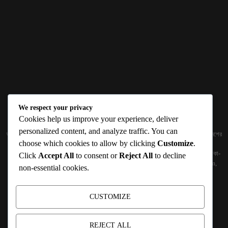
We respect your privacy
ABOUT US
Cookies help us improve your experience, deliver
personalized content, and analyze traffic. You can
জ্ঞান বিজ্ঞানের উৎকর্ষ আমাদের প্রভাবিত করে। আলোকিত করে। সেই আলো কে ধারণ কর দেশ ও বিদেশের
choose which cookies to allow by clicking
Customize
.
তথ্যপ্রযুক্তির অতিসাম্প্রতিক খবরাখবর পাঠকের হাতের মুঠোয় দিতে চায় টেকসিঁড়ি ডট কম।
প্রকাশক ও নির্বাহী সম্পাদকঃ সামিউল হক সুমন ১৮৮/১ (২য় তলা), ইনার সার্কুলার রোড, আরামবাগ, ঢাকা-
Click
Accept All
to consent or
Reject All
to decline
১০০০ মোবাইলঃ 01511759094, 01511759095 ইমেইলঃ
techshiribd@gmail.com
,
non-essential cookies.
info@techshiri.com
Terms and Conditions -
Privacy Policy -
About Us -
Contact Us
CUSTOMIZE
FOLLOW US
REJECT ALL