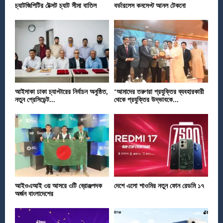
চ্যাটজিপিটির টেক্সট চ্যাট সীমা বাতিল
বর্ডারলেস কনসেপ্ট আনল টেকনো
আইসাকা ঢাকা চ্যাপ্টারের নির্বাচন অনুষ্ঠিত,
‘আমাদের তরুণরা প্রযুক্তির ব্যবহারকারী
নতুন প্রেসিডেন্ট...
থেকে প্রযুক্তির উদ্ভাবকে...
আইওএআই ৩য় আসরে ৩টি ব্রোঞ্জপদক
দেশে এলো শাওমির নতুন ফোন রেডমি ১৭
অর্জন বাংলাদেশের