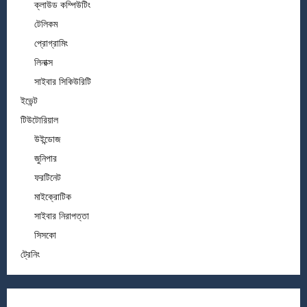
ক্লাউড কম্পিউটিং
টেলিকম
প্রোগ্রামিং
লিনাক্স
সাইবার সিকিউরিটি
ইভেন্ট
টিউটোরিয়াল
উইন্ডোজ
জুনিপার
ফরটিনেট
মাইক্রোটিক
সাইবার নিরাপত্তা
সিসকো
ট্রেনিং