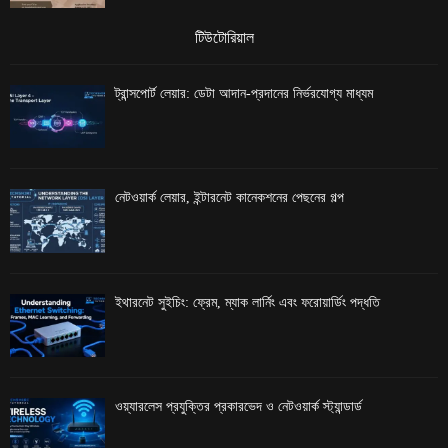
টিউটোরিয়াল
ট্রান্সপোর্ট লেয়ার: ডেটা আদান-প্রদানের নির্ভরযোগ্য মাধ্যম
নেটওয়ার্ক লেয়ার, ইন্টারনেট কানেকশনের পেছনের গল্প
ইথারনেট সুইচিং: ফ্রেম, ম্যাক লার্নিং এবং ফরোয়ার্ডিং পদ্ধতি
ওয়্যারলেস প্রযুক্তির প্রকারভেদ ও নেটওয়ার্ক স্ট্যান্ডার্ড