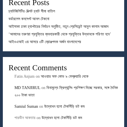
Recent Posts
চ্যাটজিপিটির টেক্সট চ্যাট সীমা বাতিল
বর্ডারলেস কনসেপ্ট আনল টেকনো
আইসাকা ঢাকা চ্যাপ্টারের নির্বাচন অনুষ্ঠিত, নতুন প্রেসিডেন্ট আবুল কালাম আজাদ
‘আমাদের তরুণরা প্রযুক্তির ব্যবহারকারী থেকে প্রযুক্তির উদ্ভাবকে পরিণত হবে’
আইওএআই ৩য় আসরে ৩টি ব্রোঞ্জপদক অর্জন বাংলাদেশের
Recent Comments
Fatin Anjum
on
আওয়ার অফ কোড ৯ ফেব্রুয়ারি থেকে
MD TANJIRUL
on
বিনামূল্যে ফ্রিল্যান্সিং প্রশিক্ষণ দিচ্ছে সরকার, সঙ্গে দৈনিক
২০০ টাকা ভাতা
Samiul Suman
on
উদ্বোধন হলো টেকসিঁড়ি ডট কম
পারভীন আকতার
on
উদ্বোধন হলো টেকসিঁড়ি ডট কম