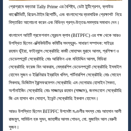
প্রোগ্রামে বক্তারা Tally Prime এর বৈশিষ্ট্য, ডেটা ইন্টিগ্রেশন, ক্লাউড
কানেক্টিভিটি, রিয়েল-টাইম রিপোর্টিং, এবং বাংলাদেশের ব্যবসায়িক প্রেক্ষাপট নিয়ে
বিস্তারিত আলোচনা করেন এবং বিভিন্ন প্রশ্ন-উত্তর-সমস্যার সমাধান দেন।
বাংলাদেশ আইটি প্রফেশনাল ফ্রেন্ডস ক্লাব (BITPFC) এর পক্ষ থেকে আরও
উপস্থিত ছিলেন এক্সিকিউটিভ কমিটির সদস্যবৃন্দ- সাধারণ সম্পাদক: সাইদুর
রহমান ভূঁইয়া, ফাইন্যান্স সেক্রেটারি: কাজী মোহাম্মদ মুরাদে আলম, প্রশিক্ষণ ও
ডেভেলপমেন্ট সেক্রেটারি: মোঃ আরিফিন এবং মহিউদ্দিন আলম, মিডিয়া
সেক্রেটারি: ফয়েজ বিন আকরাম, মেম্বারশিপ ডেভেলপমেন্ট সেক্রেটারি: ইসমাইল
হোসেন সুজন ও ইঞ্জিনিয়ার ইব্রাহিম খলিল, পার্টনারশিপ সেক্রেটারি: মোঃ সোহেল
সিকদার, ডিজিটাল ট্রান্সফরমেশন সেক্রেটারি: এম দেলোয়ার হোসাইন সৈকত,
অর্গানাইজিং সেক্রেটারি: মোঃ সাজ্জাদুর রহমান (সাজ্জাদ), জনসংযোগ সেক্রেটারি:
জি এম হাসান খান সোহাগ, ইভেন্ট সেক্রেটারি: ইকবাল হোসেন।
আরও উপস্থিত ছিলেন BITPFC উপদেষ্টা মণ্ডলীর সদস্য মোঃ আহসান আলী
রাজমুল, সামিউল হক সুমন, জাহাঙ্গীর আলম শোভন, মো. মুজাহিদ আল বেরুনী
সুজন।