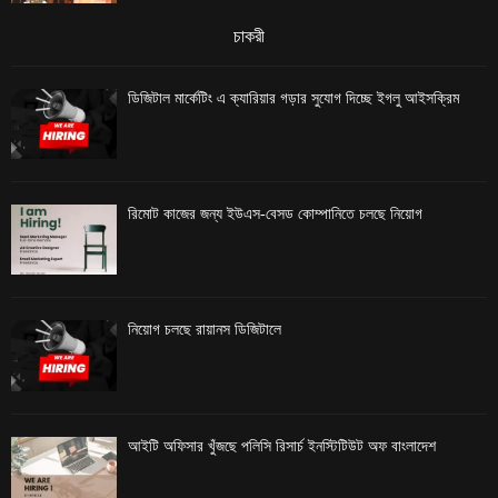
চাকরী
ডিজিটাল মার্কেটিং এ ক্যারিয়ার গড়ার সুযোগ দিচ্ছে ইগলু আইসক্রিম
রিমোট কাজের জন্য ইউএস-বেসড কোম্পানিতে চলছে নিয়োগ
নিয়োগ চলছে রায়ানস ডিজিটালে
আইটি অফিসার খুঁজছে পলিসি রিসার্চ ইনস্টিটিউট অফ বাংলাদেশ