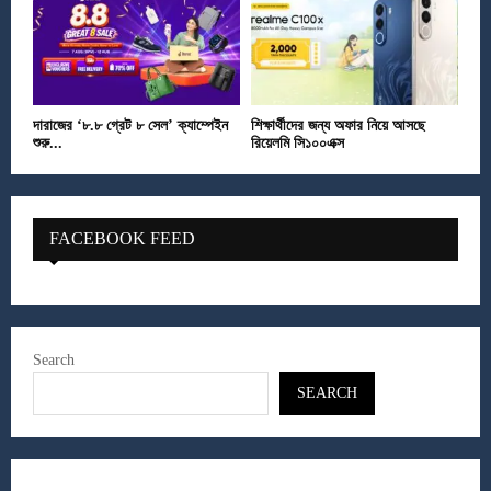
দারাজের ‘৮.৮ গ্রেট ৮ সেল’ ক্যাম্পেইন
শিক্ষার্থীদের জন্য অফার নিয়ে আসছে
শুরু...
রিয়েলমি সি১০০এক্স
FACEBOOK FEED
Search
SEARCH