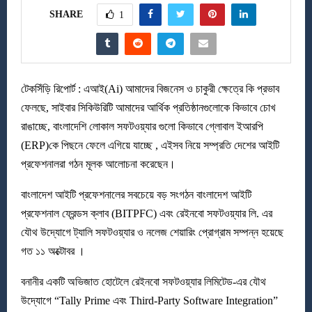
SHARE
1
টেকসিঁড়ি রিপোর্ট : এআই(Ai) আমাদের বিজনেস ও চাকুরী ক্ষেত্রে কি প্রভাব
ফেলছে, সাইবার সিকিউরিটি আমাদের আর্থিক প্রতিষ্ঠানগুলোকে কিভাবে চোখ
রাঙাচ্ছে, বাংলাদেশি লোকাল সফটওয়্যার গুলো কিভাবে গ্লোবাল ইআরপি
(ERP)কে পিছনে ফেলে এগিয়ে যাচ্ছে , এইসব নিয়ে সম্প্রতি দেশের আইটি
প্রফেশনালরা গঠন মূলক আলোচনা করেছেন।
বাংলাদেশ আইটি প্রফেশনালের সবচেয়ে বড় সংগঠন বাংলাদেশ আইটি
প্রফেশনাল ফ্রেন্ডস ক্লাব (BITPFC) এবং রেইনবো সফটওয়্যার লি. এর
যৌথ উদ্যোগে ট্যালি সফটওয়্যার ও নলেজ শেয়ারিং প্রোগ্রাম সম্পন্ন হয়েছে
গত ১১ অক্টোবর ।
বনানীর একটি অভিজাত হোটেলে রেইনবো সফটওয়্যার লিমিটেড-এর যৌথ
উদ্যোগে “Tally Prime এবং Third-Party Software Integration”