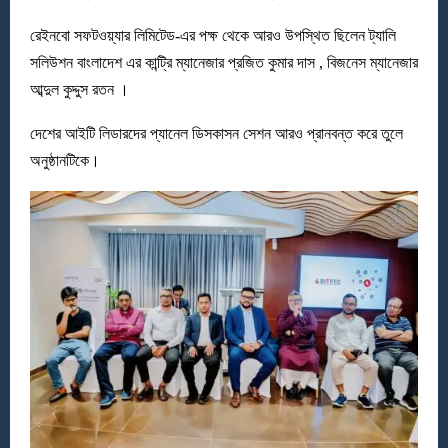
রেইনবো সফটওয়্যার লিমিটেড-এর পক্ষ থেকে আরও উপস্থিত ছিলেন ট্যালি
সলিউশন বাংলাদেশ এর কান্ট্রি ম্যানেজার প্রজিত কুমার দাস , বিজনেস ম্যানেজার
আব্দুল কুদ্দুস রতন ।
দেশের আইটি লিডারদের প্যানেল ডিসকাসন সেশন আরও প্রানবন্ত করে তুলে
অনুষ্ঠানটিকে।