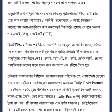
এবং আইটি নলেজ শেয়ারিং প্রোগ্রাম সফল ভাবে সম্পন্ন হয়েছে।
অনুষ্ঠানটিতে উপস্থিত ছিলেন দেশের বিভিন্ন প্রতিষ্ঠানের সিইও, ডাইরেক্টর ,
হেড অফ আইটি ,ফাইন্যান্স পেশাজীবী, উদ্যোক্তা ও আইটি লিডারগণ।
আলোচনায় তথ্য-প্রযুক্তির নানা গুরুত্বপূর্ণ দিক উঠে এসেছে যেখানে গুরুত্ব
পায় এআই (Ai) বা আইওটি (IOT) ।
বিআইটিপিএফসি এর প্রতিষ্ঠাতা সভাপতি সালেহ মুহাম্মদ মোবিন বলেন, বর্তমান
লোকাল এবং গ্লোবাল মার্কেটে ব্যবসায়িক প্রতিযোগিতায় টিকে থাকতে হলে
প্রযুক্তির কোন বিকল্প নেই। এআই, আইওটি, বিগ-ডাটা, মেশিন লার্নিং এর মত
প্রযুক্তিকে কাজের সাথে যুক্ত করে বাংলাদেশ কে এগিয়ে নিতে হবে।
রেইনবো সফটওয়্যার লিমিটেড এর ব্যবস্থাপনা পরিচালক মো: মোয়াজ্জেম হোসেন
শাহ বলেন, রেইনবো সফটওয়্যার বাংলাদেশের অন্যতম Tally Gold Partner
। রেইনবো সফটওয়্যার দীর্ঘদিন ধরে লোকাল মার্কেটে ব্যবসায়িক অটোমেশন ও
সফটওয়্যার ট্রেনিং সেবা দিয়ে আসছে। Tally Prime শুধু একটি অ্যাকাউন্টিং
টুলস নয়, বরং এটি ব্যবসা ব্যবস্থাপনার এক পূর্ণাঙ্গ সমাধান। এর ইন্টিগ্রেশন
ফিচার ভবিষ্যতে বাংলাদেশের ব্যবসাকে আরও শক্তিশালী করবে।