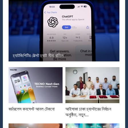
চ্যাটজিপিটির টেক্সট চ্যাট সীমা বাতিল
বর্ডারলেস কনসেপ্ট আনল টেকনো
আইসাকা ঢাকা চ্যাপ্টারের নির্বাচন
অনুষ্ঠিত, নতুন...