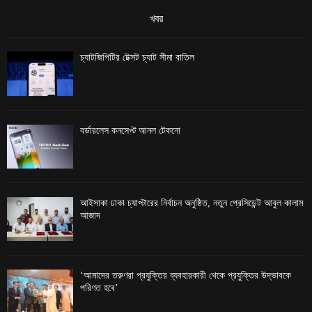
খবর
চ্যাটজিপিটির টেক্সট চ্যাট সীমা বাতিল
বর্ডারলেস কনসেপ্ট আনল টেকনো
আইসাকা ঢাকা চ্যাপ্টারের নির্বাচন অনুষ্ঠিত, নতুন প্রেসিডেন্ট আবুল কালাম
আজাদ
‘আমাদের তরুণরা প্রযুক্তির ব্যবহারকারী থেকে প্রযুক্তির উদ্ভাবকে
পরিণত হবে’