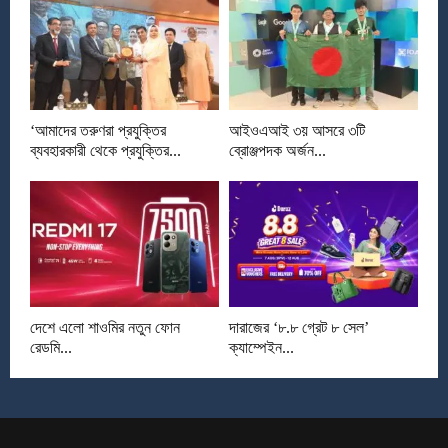
‘আমাদের তরুণরা প্রযুক্তির
আইওএআই ৩য় আসরে ৩টি
ব্যবহারকারী থেকে প্রযুক্তির...
ব্রোঞ্জপদক অর্জন...
দেশে এলো শাওমির নতুন ফোন
দারাজের ‘৮.৮ গ্রেট ৮ সেল’
রেডমি...
ক্যাম্পেইন...