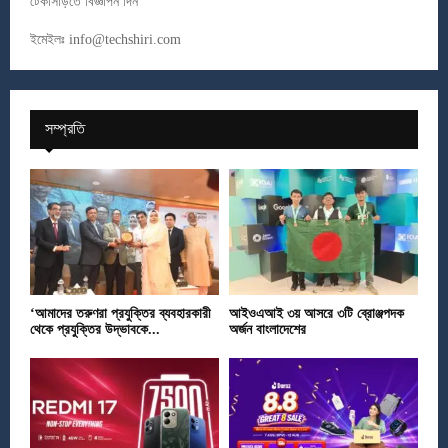
টেকসিঁড়িতে বিজ্ঞাপন দিন
ইমেইলঃ
info@techshiri.com
সম্প্রতি
‘আমাদের তরুণরা প্রযুক্তির ব্যবহারকারী
আইওএআই ৩য় আসরে ৩টি ব্রোঞ্জপদক
থেকে প্রযুক্তির উদ্ভাবকে...
অর্জন বাংলাদেশের