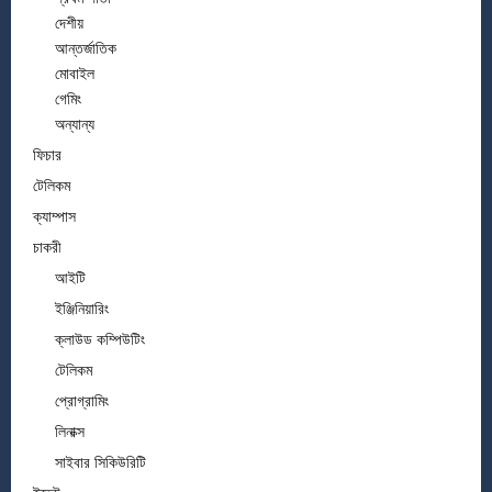
দেশীয়
আন্তর্জাতিক
মোবাইল
গেমিং
অন্যান্য
ফিচার
টেলিকম
ক্যাম্পাস
চাকরী
আইটি
ইঞ্জিনিয়ারিং
ক্লাউড কম্পিউটিং
টেলিকম
প্রোগ্রামিং
লিনাক্স
সাইবার সিকিউরিটি