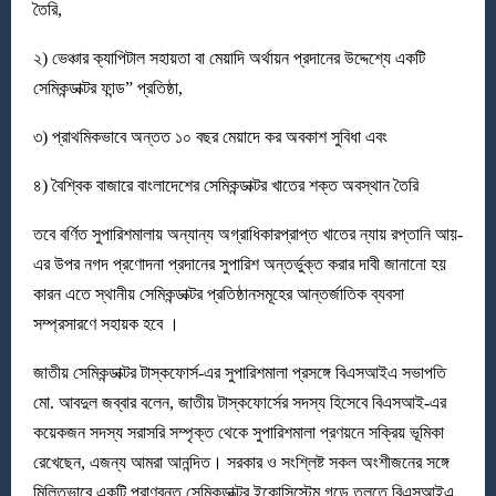
তৈরি,
২) ভেঞ্চার ক্যাপিটাল সহায়তা বা মেয়াদি অর্থায়ন প্রদানের উদ্দেশ্যে একটি
সেমিকন্ডাক্টর ফান্ড” প্রতিষ্ঠা,
৩) প্রাথমিকভাবে অন্তত ১০ বছর মেয়াদে কর অবকাশ সুবিধা এবং
৪) বৈশ্বিক বাজারে বাংলাদেশের সেমিকন্ডাক্টর খাতের শক্ত অবস্থান তৈরি
তবে বর্ণিত সুপারিশমালায় অন্যান্য অগ্রাধিকারপ্রাপ্ত খাতের ন্যায় রপ্তানি আয়-
এর উপর নগদ প্রণোদনা প্রদানের সুপারিশ অন্তর্ভুক্ত করার দাবী জানানো হয়
কারন এতে স্থানীয় সেমিকন্ডাক্টর প্রতিষ্ঠানসমূহের আন্তর্জাতিক ব্যবসা
সম্প্রসারণে সহায়ক হবে ।
জাতীয় সেমিকন্ডাক্টর টাস্কফোর্স-এর সুপারিশমালা প্রসঙ্গে বিএসআইএ সভাপতি
মো. আবদুল জব্বার বলেন, জাতীয় টাস্কফোর্সের সদস্য হিসেবে বিএসআই-এর
কয়েকজন সদস্য সরাসরি সম্পৃক্ত থেকে সুপারিশমালা প্রণয়নে সক্রিয় ভূমিকা
রেখেছেন, এজন্য আমরা আনন্দিত। সরকার ও সংশ্লিষ্ট সকল অংশীজনের সঙ্গে
মিলিতভাবে একটি প্রাণবন্ত সেমিকন্ডাক্টর ইকোসিস্টেম গড়ে তুলতে বিএসআইএ