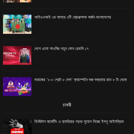
আইওএআই ৩য় আসরে ৩টি ব্রোঞ্জপদক অর্জন বাংলাদেশের
দেশে এলো শাওমির নতুন ফোন রেডমি ১৭
দারাজের ‘৮.৮ গ্রেট ৮ সেল’ ক্যাম্পেইন শুরু শুক্রবার রাত ৮ টা থেকে
চাকরী
ডিজিটাল মার্কেটিং এ ক্যারিয়ার গড়ার সুযোগ দিচ্ছে ইগলু আইসক্রিম