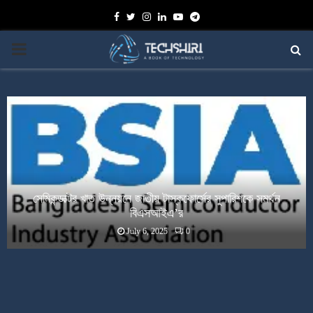
Facebook
Twitter
Instagram
Linkedin
Youtube
Telegram
PRIMARY
MENU
সেমিকন্ডাক্টর খাত উন্নয়নে জাতীয় টাস্কফোর্সের সুপারিশকে সমর্থন
বিএসআইএ’র
July 6, 2025
0