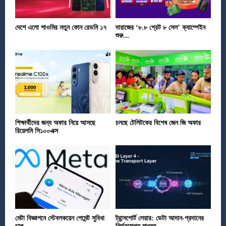
দেশে এলো শাওমির নতুন ফোন রেডমি ১৭
দারাজের ‘৮.৮ গ্রেট ৮ সেল’ ক্যাম্পেইন
শুরু...
শিক্ষার্থীদের জন্য অফার নিয়ে আসছে
চলছে টেলিটকের বিশেষ জেন জি অফার
রিয়েলমি সি১০০এক্স
মেটা বিজ্ঞাপনে স্টেবলকয়েন পেমেন্ট সুবিধা
ট্রান্সপোর্ট লেয়ার: ডেটা আদান-প্রদানের