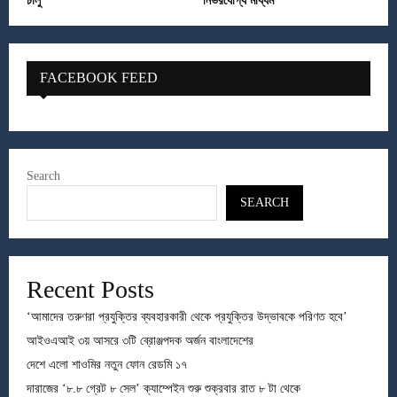
চালু
নির্ভরযোগ্য মাধ্যম
FACEBOOK FEED
Search
SEARCH
Recent Posts
‘আমাদের তরুণরা প্রযুক্তির ব্যবহারকারী থেকে প্রযুক্তির উদ্ভাবকে পরিণত হবে’
আইওএআই ৩য় আসরে ৩টি ব্রোঞ্জপদক অর্জন বাংলাদেশের
দেশে এলো শাওমির নতুন ফোন রেডমি ১৭
দারাজের ‘৮.৮ গ্রেট ৮ সেল’ ক্যাম্পেইন শুরু শুক্রবার রাত ৮ টা থেকে