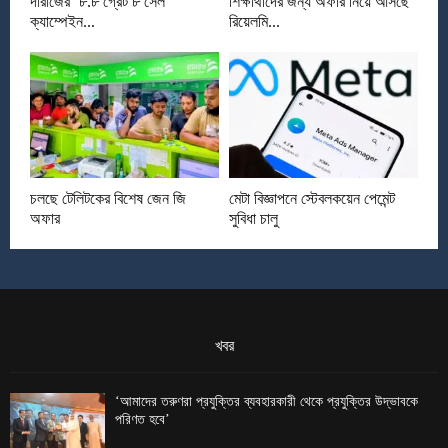
দারাজের ‘৮.৮ গ্রেট ৮ সেল’
শিক্ষার্থীদের জন্য অফার নিয়ে আসছে
ক্যাম্পেইন...
রিয়েলমি...
চলছে টেলিটকের বিশেষ জেন জি
মেটা বিজ্ঞাপনে স্টেবলকয়েন পেমেন্ট
অফার
সুবিধা চালু
খবর
‘আমাদের তরুণরা প্রযুক্তির ব্যবহারকারী থেকে প্রযুক্তির উদ্ভাবকে
পরিণত হবে’