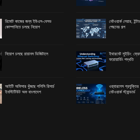
রিমোট কাজের জন্য ইউএস-বেসড
নেটওয়ার্ক লেয়ার, ইন্
কোম্পানিতে চলছে নিয়োগ
পেছনের গল্প
নিয়োগ চলছে রায়ানস ডিজিটালে
ইথারনেট সুইচিং: ফ্রেম
ফরোয়ার্ডিং পদ্ধতি
আইটি অফিসার খুঁজছে পলিসি রিসার্চ
ওয়্যারলেস প্রযুক্তি
ইনস্টিটিউট অফ বাংলাদেশ
নেটওয়ার্ক স্ট্যান্ডার্ড