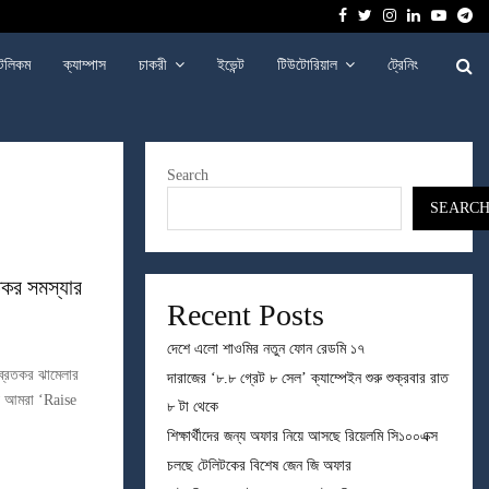
Facebook
Twitter
Instagram
Linkedin
Youtu
Te
েলিকম
ক্যাম্পাস
চাকরী
ইভেন্ট
টিউটোরিয়াল
ট্রেনিং
Search
SEARC
তকর সমস্যার
Recent Posts
দেশে এলো শাওমির নতুন ফোন রেডমি ১৭
িব্রতকর ঝামেলার
দারাজের ‘৮.৮ গ্রেট ৮ সেল’ ক্যাম্পেইন শুরু শুক্রবার রাত
্য আমরা ‘Raise
৮ টা থেকে
শিক্ষার্থীদের জন্য অফার নিয়ে আসছে রিয়েলমি সি১০০এক্স
চলছে টেলিটকের বিশেষ জেন জি অফার