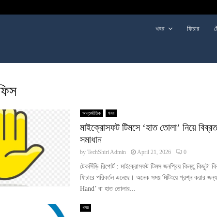
খবর
ফিচার
ট
ফিস
আন্তর্জাতিক
খবর
মাইক্রোসফট টিমসে ‘হাত তোলা’ নিয়ে বিব্র
সমাধান
by
TechShiri Admin
April 21, 2026
0
টেকসিঁড়ি রিপোর্ট : মাইক্রোসফট টিমস জনপ্রিয় কিন্তু কিছুটা ব
ফিচারে পরিবর্তন এনেছে। অনেক সময় মিটিংয়ে প্রশ্ন করার জন
Hand’ বা হাত তোলার...
খবর