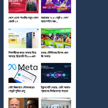
দেশে এলো শাওমির নতুন ফোন
দারাজের ‘৮.৮ গ্রেট ৮ সেল’
রেডমি ১৭
ক্যাম্পেইন শুরু...
শিক্ষার্থীদের জন্য অফার নিয়ে
চলছে টেলিটকের বিশেষ জেন
আসছে রিয়েলমি সি১০০এক্স
জি অফার
মেটা বিজ্ঞাপনে স্টেবলকয়েন
ট্রান্সপোর্ট লেয়ার: ডেটা আদান-
পেমেন্ট সুবিধা চালু
প্রদানের নির্ভরযোগ্য মাধ্যম