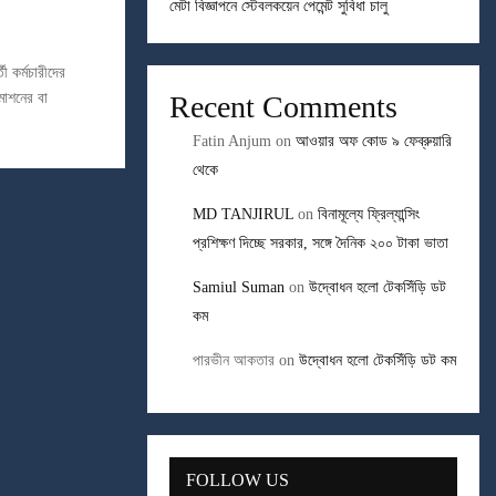
মেটা বিজ্ঞাপনে স্টেবলকয়েন পেমেন্ট সুবিধা চালু
তী কর্মচারীদের
মোশনের বা
Recent Comments
Fatin Anjum
on
আওয়ার অফ কোড ৯ ফেব্রুয়ারি
থেকে
MD TANJIRUL
on
বিনামূল্যে ফ্রিল্যান্সিং
প্রশিক্ষণ দিচ্ছে সরকার, সঙ্গে দৈনিক ২০০ টাকা ভাতা
Samiul Suman
on
উদ্বোধন হলো টেকসিঁড়ি ডট
কম
পারভীন আকতার
on
উদ্বোধন হলো টেকসিঁড়ি ডট কম
FOLLOW US