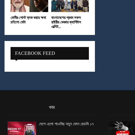
মোদীর পোস্ট ব্লক করায় ক্ষমা
বাংলাদেশের প্রথম সফল
চাইলো মেটা
রাষ্ট্রীয় ভেঞ্চার ক্যাপিটাল
এক্সিট...
FACEBOOK FEED
খবর
দেশে এলো শাওমির নতুন ফোন রেডমি ১৭