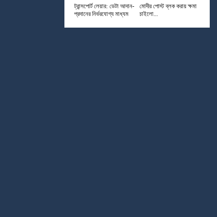
ট্রান্সপোর্ট লেয়ার: ডেটা আদান-
মোদীর পোস্ট ব্লক করায় ক্ষমা
প্রদানের নির্ভরযোগ্য মাধ্যম
চাইলো...