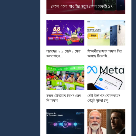
দেশে এলো শাওমির নতুন ফোন রেডমি ১৭
দারাজের ‘৮.৮ গ্রেট ৮ সেল’
শিক্ষার্থীদের জন্য অফার নিয়ে
ক্যাম্পেইন...
আসছে রিয়েলমি...
চলছে টেলিটকের বিশেষ জেন
মেটা বিজ্ঞাপনে স্টেবলকয়েন
জি অফার
পেমেন্ট সুবিধা চালু