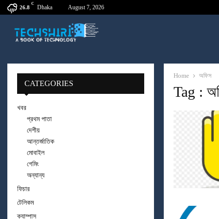
C
Dhaka
August 7, 2026
26.8
Home
অফিস
CATEGORIES
Tag : অ
খবর
প্রথম পাতা
দেশীয়
আন্তর্জাতিক
মোবাইল
গেমিং
অন্যান্য
ফিচার
টেলিকম
ক্যাম্পাস