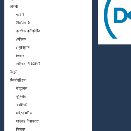
চাকরী
আইটি
ইঞ্জিনিয়ারিং
ক্লাউড কম্পিউটিং
টেলিকম
প্রোগ্রামিং
লিনাক্স
সাইবার সিকিউরিটি
ইভেন্ট
টিউটোরিয়াল
উইন্ডোজ
জুনিপার
ফরটিনেট
মাইক্রোটিক
সাইবার নিরাপত্তা
সিসকো