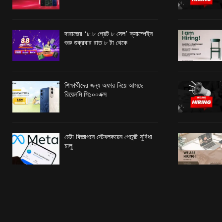
দারাজের ‘৮.৮ গ্রেট ৮ সেল’ ক্যাম্পেইন
শুরু শুক্রবার রাত ৮ টা থেকে
শিক্ষার্থীদের জন্য অফার নিয়ে আসছে
রিয়েলমি সি১০০এক্স
মেটা বিজ্ঞাপনে স্টেবলকয়েন পেমেন্ট সুবিধা
চালু