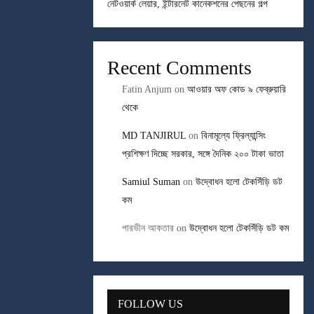
নেটওয়ার্ক লেয়ার, ইন্টারনেট কানেকশনের পেছনের গল্প
Recent Comments
Fatin Anjum
on
আওয়ার অফ কোড ৯ ফেব্রুয়ারি
থেকে
MD TANJIRUL
on
বিনামূল্যে ফ্রিল্যান্সিং
প্রশিক্ষণ দিচ্ছে সরকার, সঙ্গে দৈনিক ২০০ টাকা ভাতা
Samiul Suman
on
উদ্বোধন হলো টেকসিঁড়ি ডট
কম
পারভীন আকতার
on
উদ্বোধন হলো টেকসিঁড়ি ডট কম
FOLLOW US