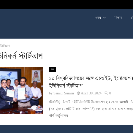
খবর
ফিচার
ট
্টার্টআপ
িকর্ন স্টার্টআপ
খবর
১০ বিশ্ববিদ্যালয়ের সঙ্গে এমওইউ, ইনোভেশন
ইউনিকর্ন স্টার্টআপ
by
Samiul Suman
April 30, 2024
0
টেকসিঁড়ি রিপোর্ট : ইউনিভার্সিটি ইনোভেশন হাব থেকে আগামী দিন
(১০ হাজার কোটি টাকার কোম্পানি) বের হয়ে আসবে বলে বলেছে
পার্ক কর্তৃপক্ষের...