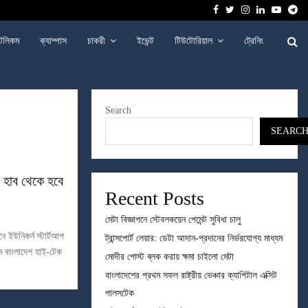
Facebook
Twitter
Instagram
Linkedin
Youtu
Te
েলিকম
ক্যাম্পাস
চাকরী
ইভেন্ট
টিউটোরিয়াল
ট্রেনিং
Search
SEARC
 হাব থেকে হবে
Recent Posts
মেটা বিজ্ঞাপনে স্টেবলকয়েন পেমেন্ট সুবিধা চালু
ে ইউনিকর্ন স্টার্টআপ
ট্রান্সপোর্ট লেয়ার: ডেটা আদান-প্রদানের নির্ভরযোগ্য মাধ্যম
ন বাংলাদেশ হাই-টেক
মোদীর পোস্ট ব্লক করায় ক্ষমা চাইলো মেটা
বাংলাদেশের প্রথম সফল রাষ্ট্রীয় ভেঞ্চার ক্যাপিটাল এক্সিট
পালসটেক