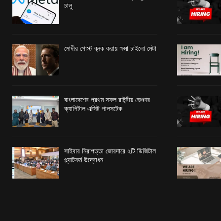
চালু
মোদীর পোস্ট ব্লক করায় ক্ষমা চাইলো মেটা
বাংলাদেশের প্রথম সফল রাষ্ট্রীয় ভেঞ্চার
ক্যাপিটাল এক্সিট পালসটেক
সাইবার নিরাপত্তা জোরদারে ২টি ডিজিটাল
প্ল্যাটফর্ম উদ্বোধন