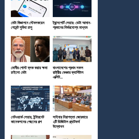
মেটা বিজ্ঞাপনে স্টেবলকয়েন
ট্রান্সপোর্ট লেয়ার: ডেটা আদান-
পেমেন্ট সুবিধা চালু
প্রদানের নির্ভরযোগ্য মাধ্যম
মোদীর পোস্ট ব্লক করায় ক্ষমা
বাংলাদেশের প্রথম সফল
চাইলো মেটা
রাষ্ট্রীয় ভেঞ্চার ক্যাপিটাল
এক্সিট...
নেটওয়ার্ক লেয়ার, ইন্টারনেট
সাইবার নিরাপত্তা জোরদারে
কানেকশনের পেছনের গল্প
২টি ডিজিটাল প্ল্যাটফর্ম
উদ্বোধন