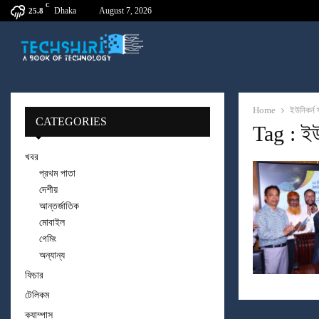
C
Dhaka
August 7, 2026
25.8
Home
ইউনিকর্ন স
CATEGORIES
Tag : ইউন
খবর
প্রথম পাতা
দেশীয়
আন্তর্জাতিক
মোবাইল
গেমিং
অন্যান্য
ফিচার
টেলিকম
ক্যাম্পাস