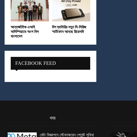
আন্তর্জাতিক এআই
বিগ ব্যাটারির নতুন সি-সিরিজ
অলিম্পিয়াডে অংশ নিল
স্মার্টফোন আনছে রিয়েলমি
বাংলাদেশ
FACEBOOK FEED
খবর
মেটা বিজ্ঞাপনে স্টেবলকয়েন পেমেন্ট সুবিধা