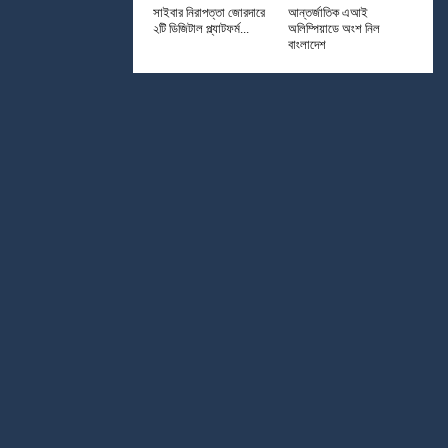
সাইবার নিরাপত্তা জোরদারে
আন্তর্জাতিক এআই
২টি ডিজিটাল প্ল্যাটফর্ম...
অলিম্পিয়াডে অংশ নিল
বাংলাদেশ