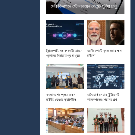
মেটা বিজ্ঞাপনে স্টেবলকয়েন পেমেন্ট সুবিধা চালু
ট্রান্সপোর্ট লেয়ার: ডেটা আদান-
মোদীর পোস্ট ব্লক করায় ক্ষমা
প্রদানের নির্ভরযোগ্য মাধ্যম
চাইলো...
বাংলাদেশের প্রথম সফল
নেটওয়ার্ক লেয়ার, ইন্টারনেট
রাষ্ট্রীয় ভেঞ্চার ক্যাপিটাল...
কানেকশনের পেছনের গল্প