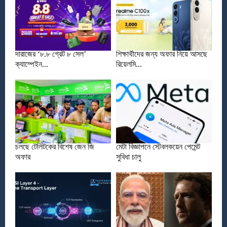
দারাজের ‘৮.৮ গ্রেট ৮ সেল’
শিক্ষার্থীদের জন্য অফার নিয়ে আসছে
ক্যাম্পেইন...
রিয়েলমি...
চলছে টেলিটকের বিশেষ জেন জি
মেটা বিজ্ঞাপনে স্টেবলকয়েন পেমেন্ট
অফার
সুবিধা চালু