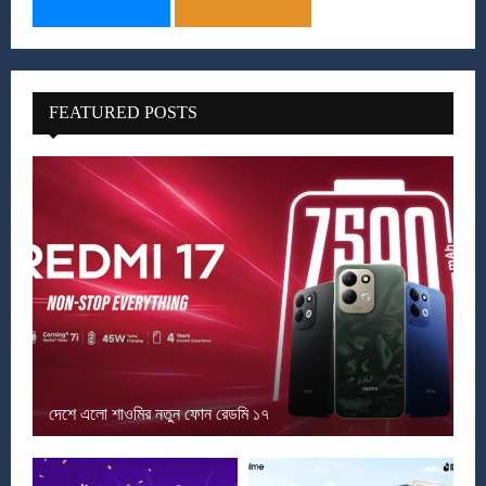
FEATURED POSTS
দেশে এলো শাওমির নতুন ফোন রেডমি ১৭