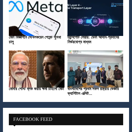
মেটা বিজ্ঞাপনে স্টেবলকয়েন পেমেন্ট সুবিধা
ট্রান্সপোর্ট লেয়ার: ডেটা আদান-প্রদানের
চালু
নির্ভরযোগ্য মাধ্যম
মোদীর পোস্ট ব্লক করায় ক্ষমা চাইলো মেটা
বাংলাদেশের প্রথম সফল রাষ্ট্রীয় ভেঞ্চার
ক্যাপিটাল এক্সিট...
FACEBOOK FEED