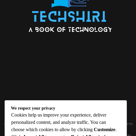
We respect your privacy
ABOUT US
Cookies help us improve your experience, deliver
personalized content, and analyze traffic. You can
জ্ঞান বিজ্ঞানের উৎকর্ষ আমাদের প্রভাবিত করে। আলোকিত করে। সেই আলো কে ধারণ কর দেশ ও বিদেশের
choose which cookies to allow by clicking
Customize
.
তথ্যপ্রযুক্তির অতিসাম্প্রতিক খবরাখবর পাঠকের হাতের মুঠোয় দিতে চায় টেকসিঁড়ি ডট কম।
প্রকাশক ও নির্বাহী সম্পাদকঃ সামিউল হক সুমন ১৮৮/১ (২য় তলা), ইনার সার্কুলার রোড, আরামবাগ, ঢাকা-