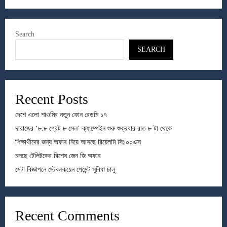
Search
SEARCH
Recent Posts
দেশে এলো শাওমির নতুন ফোন রেডমি ১৭
দারাজের ‘৮.৮ গ্রেট ৮ সেল’ ক্যাম্পেইন শুরু শুক্রবার রাত ৮ টা থেকে
শিক্ষার্থীদের জন্য অফার নিয়ে আসছে রিয়েলমি সি১০০এক্স
চলছে টেলিটকের বিশেষ জেন জি অফার
মেটা বিজ্ঞাপনে স্টেবলকয়েন পেমেন্ট সুবিধা চালু
Recent Comments