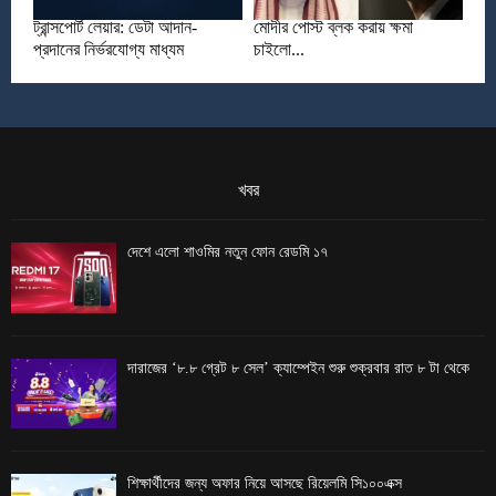
ট্রান্সপোর্ট লেয়ার: ডেটা আদান-
মোদীর পোস্ট ব্লক করায় ক্ষমা
প্রদানের নির্ভরযোগ্য মাধ্যম
চাইলো...
খবর
দেশে এলো শাওমির নতুন ফোন রেডমি ১৭
দারাজের ‘৮.৮ গ্রেট ৮ সেল’ ক্যাম্পেইন শুরু শুক্রবার রাত ৮ টা থেকে
শিক্ষার্থীদের জন্য অফার নিয়ে আসছে রিয়েলমি সি১০০এক্স