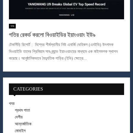
খবর
গতির রেকর্ড করলো বিওয়াইডির ইয়াংওয়াং ইউ৯
টেকসিঁড়ি রিপোর্ট : বিশ্বের শীর্ষস্থানীয় নিউ এনার্জি ভেহিকল (এনইভি) উৎপাদক
বিওয়াইডি তাদের প্রিমিয়াম সাব-ব্র্যান্ড ইয়াংওয়াংয়ের মাধ্যমে এক মাইলফলক স্থাপন
করেছে। আনুষ্ঠানিকভাবে বৈদ্যুতিক গাড়ির (ইভি) ক্ষেত্রে...
CATEGORIES
খবর
প্রথম পাতা
দেশীয়
আন্তর্জাতিক
মোবাইল