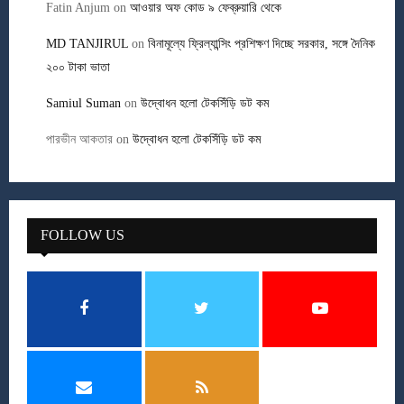
Fatin Anjum
on
আওয়ার অফ কোড ৯ ফেব্রুয়ারি থেকে
MD TANJIRUL
on
বিনামূল্যে ফ্রিল্যান্সিং প্রশিক্ষণ দিচ্ছে সরকার, সঙ্গে দৈনিক
২০০ টাকা ভাতা
Samiul Suman
on
উদ্বোধন হলো টেকসিঁড়ি ডট কম
পারভীন আকতার
on
উদ্বোধন হলো টেকসিঁড়ি ডট কম
FOLLOW US