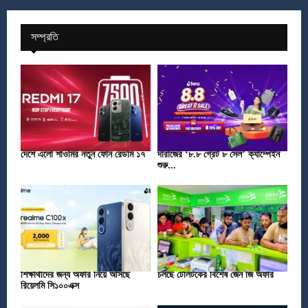
সম্প্রতি
দেশে এলো শাওমির নতুন ফোন রেডমি ১৭
দারাজের ‘৮.৮ গ্রেট ৮ সেল’ ক্যাম্পেইন
শুরু...
শিক্ষার্থীদের জন্য অফার নিয়ে আসছে
চলছে টেলিটকের বিশেষ জেন জি অফার
রিয়েলমি সি১০০এক্স