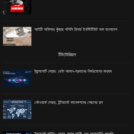
আইটি অফিসার খুঁজছে পলিসি রিসার্চ ইনস্টিটিউট অফ বাংলাদেশ
টিউটোরিয়াল
ট্রান্সপোর্ট লেয়ার: ডেটা আদান-প্রদানের নির্ভরযোগ্য মাধ্যম
নেটওয়ার্ক লেয়ার, ইন্টারনেট কানেকশনের পেছনের গল্প
ইথারনেট সুইচিং: ফ্রেম, ম্যাক লার্নিং এবং ফরোয়ার্ডিং পদ্ধতি