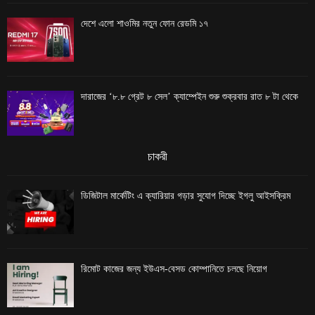
দেশে এলো শাওমির নতুন ফোন রেডমি ১৭
দারাজের ‘৮.৮ গ্রেট ৮ সেল’ ক্যাম্পেইন শুরু শুক্রবার রাত ৮ টা থেকে
চাকরী
ডিজিটাল মার্কেটিং এ ক্যারিয়ার গড়ার সুযোগ দিচ্ছে ইগলু আইসক্রিম
রিমোট কাজের জন্য ইউএস-বেসড কোম্পানিতে চলছে নিয়োগ