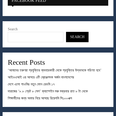
FACEBOOK FEED
Search
SEARCH
Recent Posts
‘আমাদের তরুণরা প্রযুক্তির ব্যবহারকারী থেকে প্রযুক্তির উদ্ভাবকে পরিণত হবে’
আইওএআই ৩য় আসরে ৩টি ব্রোঞ্জপদক অর্জন বাংলাদেশের
দেশে এলো শাওমির নতুন ফোন রেডমি ১৭
দারাজের ‘৮.৮ গ্রেট ৮ সেল’ ক্যাম্পেইন শুরু শুক্রবার রাত ৮ টা থেকে
শিক্ষার্থীদের জন্য অফার নিয়ে আসছে রিয়েলমি সি১০০এক্স