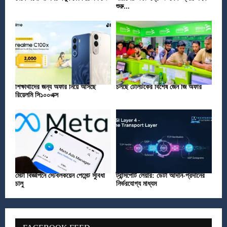
শুরু...
শিক্ষার্থীদের জন্য অফার নিয়ে আসছে
চলছে টেলিটকের বিশেষ জেন জি অফার
রিয়েলমি সি১০০এক্স
মেটা বিজ্ঞাপনে স্টেবলকয়েন পেমেন্ট সুবিধা
ট্রান্সপোর্ট লেয়ার: ডেটা আদান-প্রদানের
চালু
নির্ভরযোগ্য মাধ্যম