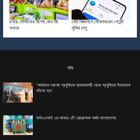
চলছে টেলিটকের বিশেষ জেন জি
মেটা বিজ্ঞাপনে স্টেবলকয়েন পেমেন্ট
অফার
সুবিধা চালু
খবর
‘আমাদের তরুণরা প্রযুক্তির ব্যবহারকারী থেকে প্রযুক্তির উদ্ভাবকে
পরিণত হবে’
আইওএআই ৩য় আসরে ৩টি ব্রোঞ্জপদক অর্জন বাংলাদেশের