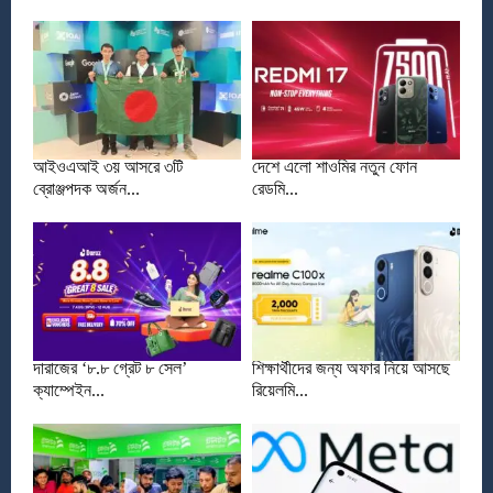
আইওএআই ৩য় আসরে ৩টি
দেশে এলো শাওমির নতুন ফোন
ব্রোঞ্জপদক অর্জন...
রেডমি...
দারাজের ‘৮.৮ গ্রেট ৮ সেল’
শিক্ষার্থীদের জন্য অফার নিয়ে আসছে
ক্যাম্পেইন...
রিয়েলমি...