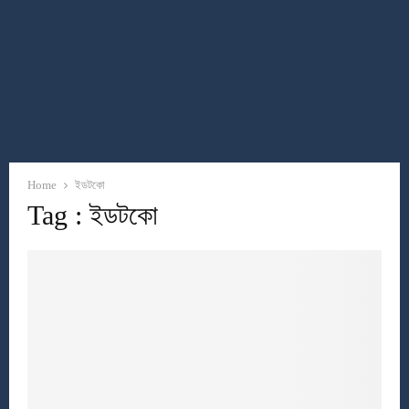
Home
ইডটকো
Tag : ইডটকো