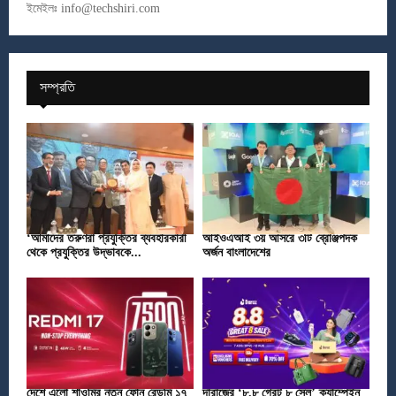
ইমেইলঃ
info@techshiri.com
সম্প্রতি
‘আমাদের তরুণরা প্রযুক্তির ব্যবহারকারী
আইওএআই ৩য় আসরে ৩টি ব্রোঞ্জপদক
থেকে প্রযুক্তির উদ্ভাবকে...
অর্জন বাংলাদেশের
দেশে এলো শাওমির নতুন ফোন রেডমি ১৭
দারাজের ‘৮.৮ গ্রেট ৮ সেল’ ক্যাম্পেইন