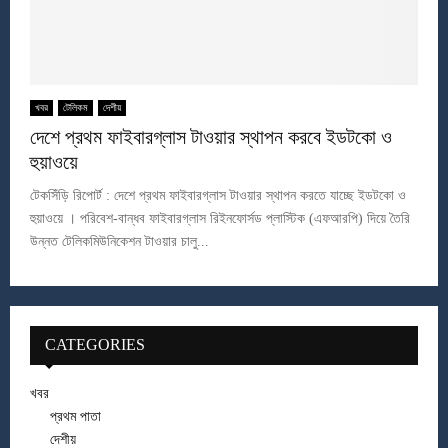
খবর
টেলিকম
দেশীয়
দেশে প্রথম ফাইবারগ্লাস টাওয়ার স্থাপন করবে ইডটকো ও
হুয়াওয়ে
টেকসিঁড়ি রিপোর্ট : দেশে প্রথম ফাইবারগ্লাস টাওয়ার স্থাপন করতে যাচ্ছে ইডটকো ও
হুয়াওয়ে । পরিবেশ-বান্ধব ফাইবারগ্লাস রিইনফোর্সড প্লাস্টিক (এফআরপি) দিয়ে তৈরি
উন্নত টেলিকমিউনিকেশন টাওয়ার চালু...
CATEGORIES
খবর
প্রথম পাতা
দেশীয়