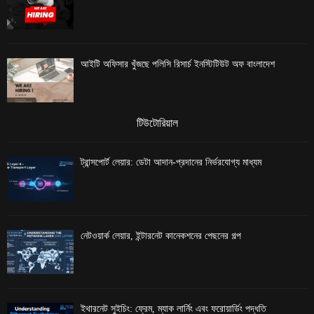
আইটি অফিসার খুঁজছে পলিসি রিসার্চ ইনস্টিটিউট অফ বাংলাদেশ
টিউটোরিয়াল
ট্রান্সপোর্ট লেয়ার: ডেটা আদান-প্রদানের নির্ভরযোগ্য মাধ্যম
নেটওয়ার্ক লেয়ার, ইন্টারনেট কানেকশনের পেছনের গল্প
ইথারনেট সুইচিং: ফ্রেম, ম্যাক লার্নিং এবং ফরোয়ার্ডিং পদ্ধতি