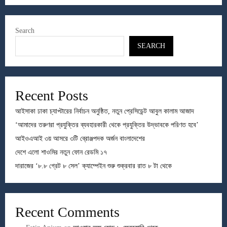
Search
SEARCH
Recent Posts
আইসাকা ঢাকা চ্যাপ্টারের নির্বাচন অনুষ্ঠিত, নতুন প্রেসিডেন্ট আবুল কালাম আজাদ
‘আমাদের তরুণরা প্রযুক্তির ব্যবহারকারী থেকে প্রযুক্তির উদ্ভাবকে পরিণত হবে’
আইওএআই ৩য় আসরে ৩টি ব্রোঞ্জপদক অর্জন বাংলাদেশের
দেশে এলো শাওমির নতুন ফোন রেডমি ১৭
দারাজের ‘৮.৮ গ্রেট ৮ সেল’ ক্যাম্পেইন শুরু শুক্রবার রাত ৮ টা থেকে
Recent Comments