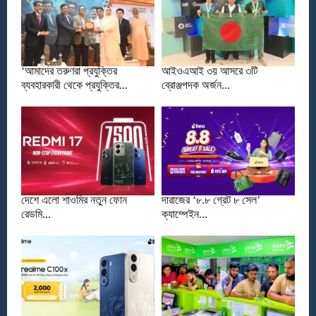
‘আমাদের তরুণরা প্রযুক্তির
আইওএআই ৩য় আসরে ৩টি
ব্যবহারকারী থেকে প্রযুক্তির...
ব্রোঞ্জপদক অর্জন...
দেশে এলো শাওমির নতুন ফোন
দারাজের ‘৮.৮ গ্রেট ৮ সেল’
রেডমি...
ক্যাম্পেইন...