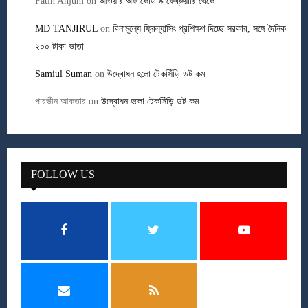
Fatin Anjum
on
আওয়ার অফ কোড ৯ ফেব্রুয়ারি থেকে
MD TANJIRUL
on
বিনামূল্যে ফ্রিল্যান্সিং প্রশিক্ষণ দিচ্ছে সরকার, সঙ্গে দৈনিক
২০০ টাকা ভাতা
Samiul Suman
on
উদ্বোধন হলো টেকসিঁড়ি ডট কম
পারভীন আকতার
on
উদ্বোধন হলো টেকসিঁড়ি ডট কম
FOLLOW US