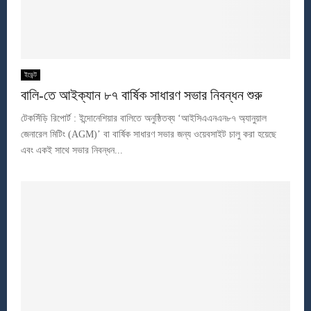
ইভেন্ট
বালি-তে আইক্যান ৮৭ বার্ষিক সাধারণ সভার নিবন্ধন শুরু
টেকসিঁড়ি রিপোর্ট : ইন্দোনেশিয়ার বালিতে অনুষ্ঠিতব্য ‘আইসিএএনএন৮৭ অ্যানুয়াল
জেনারেল মিটিং (AGM)’ বা বার্ষিক সাধারণ সভার জন্য ওয়েবসাইট চালু করা হয়েছে
এবং একই সাথে সভার নিবন্ধন...