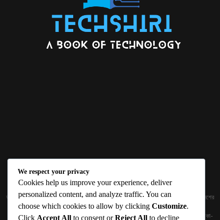
We respect your privacy
ABOUT US
Cookies help us improve your experience, deliver
personalized content, and analyze traffic. You can
জ্ঞান বিজ্ঞানের উৎকর্ষ আমাদের প্রভাবিত করে। আলোকিত করে। সেই আলো কে ধারণ কর দেশ ও বিদেশের
choose which cookies to allow by clicking
Customize
.
তথ্যপ্রযুক্তির অতিসাম্প্রতিক খবরাখবর পাঠকের হাতের মুঠোয় দিতে চায় টেকসিঁড়ি ডট কম।
প্রকাশক ও নির্বাহী সম্পাদকঃ সামিউল হক সুমন ১৮৮/১ (২য় তলা), ইনার সার্কুলার রোড, আরামবাগ, ঢাকা-
Click
Accept All
to consent or
Reject All
to decline