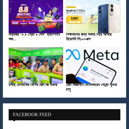
দারাজের ‘৮.৮ গ্রেট ৮ সেল’ ক্যাম্পেইন
শিক্ষার্থীদের জন্য অফার নিয়ে আসছে
শুরু...
রিয়েলমি সি১০০এক্স
চলছে টেলিটকের বিশেষ জেন জি অফার
মেটা বিজ্ঞাপনে স্টেবলকয়েন পেমেন্ট সুবিধা
চালু
FACEBOOK FEED