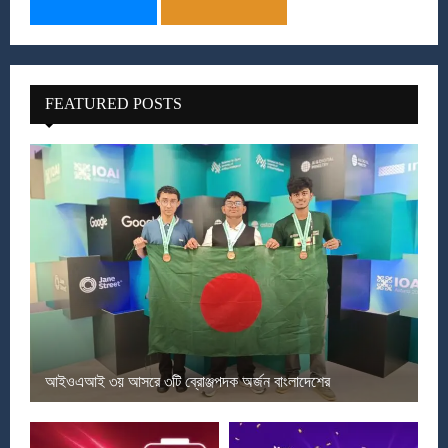
FEATURED POSTS
আইওএআই ৩য় আসরে ৩টি ব্রোঞ্জপদক অর্জন বাংলাদেশের