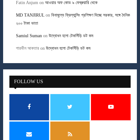
Fatin Anjum
on
আওয়ার অফ কোড ৯ ফেব্রুয়ারি থেকে
MD TANJIRUL
on
বিনামূল্যে ফ্রিল্যান্সিং প্রশিক্ষণ দিচ্ছে সরকার, সঙ্গে দৈনিক
২০০ টাকা ভাতা
Samiul Suman
on
উদ্বোধন হলো টেকসিঁড়ি ডট কম
পারভীন আকতার
on
উদ্বোধন হলো টেকসিঁড়ি ডট কম
FOLLOW US