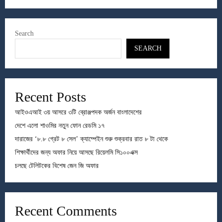
Search
SEARCH
Recent Posts
আইওএআই ৩য় আসরে ৩টি ব্রোঞ্জপদক অর্জন বাংলাদেশের
দেশে এলো শাওমির নতুন ফোন রেডমি ১৭
দারাজের ‘৮.৮ গ্রেট ৮ সেল’ ক্যাম্পেইন শুরু শুক্রবার রাত ৮ টা থেকে
শিক্ষার্থীদের জন্য অফার নিয়ে আসছে রিয়েলমি সি১০০এক্স
চলছে টেলিটকের বিশেষ জেন জি অফার
Recent Comments