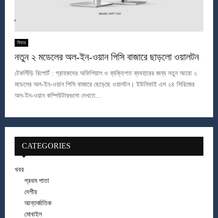
ফিচার
নতুন ২ মডেলের অল-ইন-ওয়ান পিসি বাজারে ছাড়লো ওয়ালটন
টেকসিঁড়ি রিপোর্ট : গ্রাহকদের অফিশিয়াল ও ব্যক্তিগত ব্যবহারের জন্য নতুন আরো ২
মডেলের অল-ইন-ওয়ান পিসি বাজারে ছেড়েছে ওয়ালটন। ইউনিফাই এস ২৪ সিরিজের
অল-ইন-ওয়ান কম্পিউটারগুলো দেখতে...
CATEGORIES
খবর
প্রথম পাতা
দেশীয়
আন্তর্জাতিক
মোবাইল