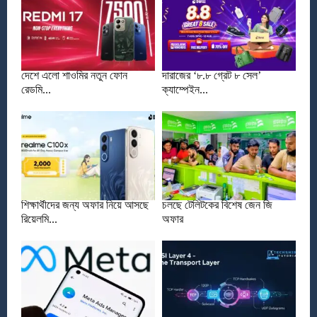
দেশে এলো শাওমির নতুন ফোন
দারাজের ‘৮.৮ গ্রেট ৮ সেল’
রেডমি...
ক্যাম্পেইন...
শিক্ষার্থীদের জন্য অফার নিয়ে আসছে
চলছে টেলিটকের বিশেষ জেন জি
রিয়েলমি...
অফার