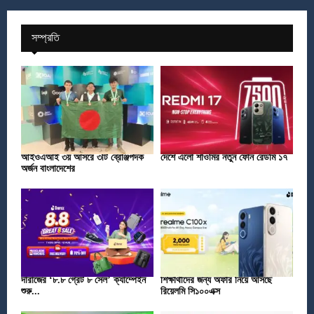
সম্প্রতি
আইওএআই ৩য় আসরে ৩টি ব্রোঞ্জপদক
দেশে এলো শাওমির নতুন ফোন রেডমি ১৭
অর্জন বাংলাদেশের
দারাজের ‘৮.৮ গ্রেট ৮ সেল’ ক্যাম্পেইন
শিক্ষার্থীদের জন্য অফার নিয়ে আসছে
শুরু...
রিয়েলমি সি১০০এক্স