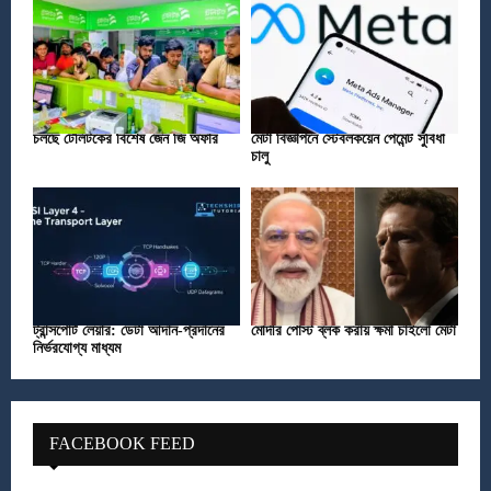
চলছে টেলিটকের বিশেষ জেন জি অফার
মেটা বিজ্ঞাপনে স্টেবলকয়েন পেমেন্ট সুবিধা
চালু
ট্রান্সপোর্ট লেয়ার: ডেটা আদান-প্রদানের
মোদীর পোস্ট ব্লক করায় ক্ষমা চাইলো মেটা
নির্ভরযোগ্য মাধ্যম
FACEBOOK FEED