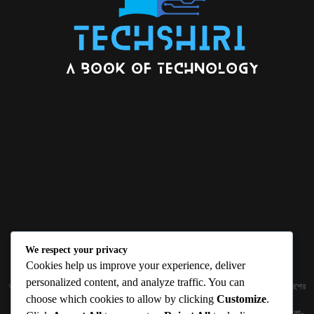
We respect your privacy
ABOUT US
Cookies help us improve your experience, deliver
personalized content, and analyze traffic. You can
জ্ঞান বিজ্ঞানের উৎকর্ষ আমাদের প্রভাবিত করে। আলোকিত করে। সেই আলো কে ধারণ কর দেশ ও বিদেশের
choose which cookies to allow by clicking
Customize
.
তথ্যপ্রযুক্তির অতিসাম্প্রতিক খবরাখবর পাঠকের হাতের মুঠোয় দিতে চায় টেকসিঁড়ি ডট কম।
প্রকাশক ও নির্বাহী সম্পাদকঃ সামিউল হক সুমন ১৮৮/১ (২য় তলা), ইনার সার্কুলার রোড, আরামবাগ, ঢাকা-