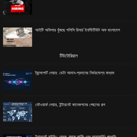
আইটি অফিসার খুঁজছে পলিসি রিসার্চ ইনস্টিটিউট অফ বাংলাদেশ
টিউটোরিয়াল
ট্রান্সপোর্ট লেয়ার: ডেটা আদান-প্রদানের নির্ভরযোগ্য মাধ্যম
নেটওয়ার্ক লেয়ার, ইন্টারনেট কানেকশনের পেছনের গল্প
ইথারনেট সুইচিং: ফ্রেম, ম্যাক লার্নিং এবং ফরোয়ার্ডিং পদ্ধতি