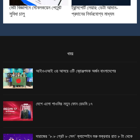
মেটা বিজ্ঞাপনে স্টেবলকয়েন পেমেন্ট
ট্রান্সপোর্ট লেয়ার: ডেটা আদান-
সুবিধা চালু
প্রদানের নির্ভরযোগ্য মাধ্যম
খবর
আইওএআই ৩য় আসরে ৩টি ব্রোঞ্জপদক অর্জন বাংলাদেশের
দেশে এলো শাওমির নতুন ফোন রেডমি ১৭
দারাজের ‘৮.৮ গ্রেট ৮ সেল’ ক্যাম্পেইন শুরু শুক্রবার রাত ৮ টা থেকে