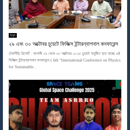
ইভেন্ট
২৯ এবং ৩০ অক্টোবর চুয়েটে ফিজিক্স ইন্টারন্যাশনাল কনফারেন্স
টেকসিঁড়ি রিপোর্ট : আগামী ২৯ থেকে ৩০ অক্টোবর ২০২৫ চুয়েটে অনুষ্ঠিত হতে যাচ্ছে ৬ষ্ঠ
ফিজিক্স ইন্টারন্যাশনাল কনফারেন্স ( 6th “International Conference on Physics
for Sustainable...