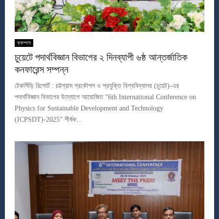
ক্যাম্পাস
চুয়েটে পদার্থবিজ্ঞান বিভাগের ২ দিনব্যাপী ৬ষ্ঠ আন্তর্জাতিক
কনফারেন্স সম্পন্ন
টেকসিঁড়ি রিপোর্ট : চট্টগ্রাম প্রকৌশল ও প্রযুক্তি বিশ্ববিদ্যালয় (চুয়েট)-এর
পদার্থবিজ্ঞান বিভাগের উদ্যোগে আয়োজিত “6th International Conference on
Physics for Sustainable Development and Technology
(ICPSDT)-2025” শীর্ষক...