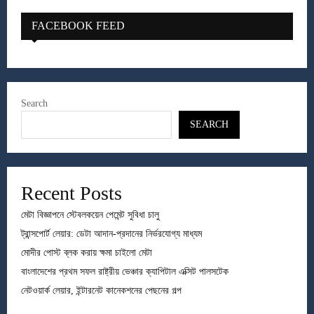
FACEBOOK FEED
Search
SEARCH
Recent Posts
মেটা বিজ্ঞাপনে স্টেবলকয়েন পেমেন্ট সুবিধা চালু
ট্রান্সপোর্ট লেয়ার: ডেটা আদান-প্রদানের নির্ভরযোগ্য মাধ্যম
মোদীর পোস্ট ব্লক করায় ক্ষমা চাইলো মেটা
বাংলাদেশের প্রথম সফল রাষ্ট্রীয় ভেঞ্চার ক্যাপিটাল এক্সিট পালসটেক
নেটওয়ার্ক লেয়ার, ইন্টারনেট কানেকশনের পেছনের গল্প