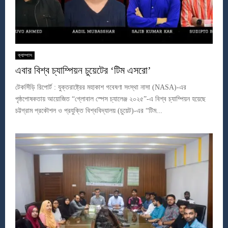
ক্যাম্পাস
এবার বিশ্ব চ্যাম্পিয়ন চুয়েটের ‘টিম এসরো’
টেকসিঁড়ি রিপোর্ট : যুক্তরাষ্ট্রের মহাকাশ গবেষণা সংস্থা নাসা (NASA)-এর
পৃষ্ঠপোষকতায় আয়োজিত “গ্লোবাল স্পেস চ্যালেঞ্জ ২০২৫”-এ বিশ্ব চ্যাম্পিয়ন হয়েছে
চট্টগ্রাম প্রকৌশল ও প্রযুক্তি বিশ্ববিদ্যালয় (চুয়েট)-এর “টিম...