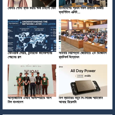
মোদীর পোস্ট ব্লক করায় ক্ষমা চাইলো মেটা
বাংলাদেশের প্রথম সফল রাষ্ট্রীয় ভেঞ্চার
ক্যাপিটাল এক্সিট...
নেটওয়ার্ক লেয়ার, ইন্টারনেট কানেকশনের
সাইবার নিরাপত্তা জোরদারে ২টি ডিজিটাল
পেছনের গল্প
প্ল্যাটফর্ম উদ্বোধন
আন্তর্জাতিক এআই অলিম্পিয়াডে অংশ
বিগ ব্যাটারির নতুন সি-সিরিজ স্মার্টফোন
নিল বাংলাদেশ
আনছে রিয়েলমি