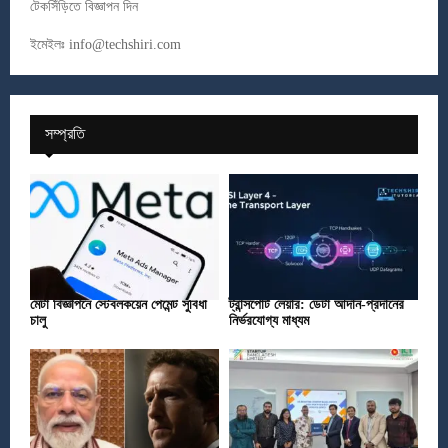
টেকসিঁড়িতে বিজ্ঞাপন দিন
ইমেইলঃ
info@techshiri.com
সম্প্রতি
মেটা বিজ্ঞাপনে স্টেবলকয়েন পেমেন্ট সুবিধা
ট্রান্সপোর্ট লেয়ার: ডেটা আদান-প্রদানের
চালু
নির্ভরযোগ্য মাধ্যম