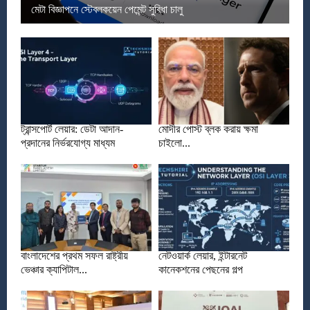
মেটা বিজ্ঞাপনে স্টেবলকয়েন পেমেন্ট সুবিধা চালু
ট্রান্সপোর্ট লেয়ার: ডেটা আদান-
মোদীর পোস্ট ব্লক করায় ক্ষমা
প্রদানের নির্ভরযোগ্য মাধ্যম
চাইলো...
বাংলাদেশের প্রথম সফল রাষ্ট্রীয়
নেটওয়ার্ক লেয়ার, ইন্টারনেট
ভেঞ্চার ক্যাপিটাল...
কানেকশনের পেছনের গল্প