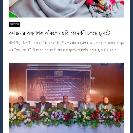
ক্যাম্পাস
রসায়নের অধ্যাপক আঁকলেন ছবি, প্রদর্শনী চলছে চুয়েটে
টেকসিঁড়ি রিপোর্ট : রসায়ন বিভাগের বিভাগীয় প্রধান অধ্যাপক ড. মোসাঃ রোকসানা খাতুন
এর “দ্যা নেচার” শীর্ষক ৩ দিন ব্যাপী একক চিত্রকর্ম প্রদর্শনী চলছে চুয়েটে। চলবে...