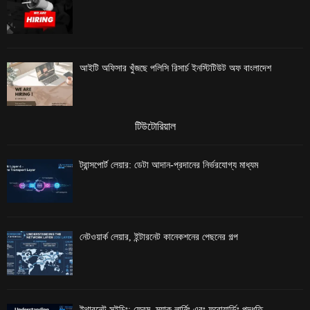
আইটি অফিসার খুঁজছে পলিসি রিসার্চ ইনস্টিটিউট অফ বাংলাদেশ
টিউটোরিয়াল
ট্রান্সপোর্ট লেয়ার: ডেটা আদান-প্রদানের নির্ভরযোগ্য মাধ্যম
নেটওয়ার্ক লেয়ার, ইন্টারনেট কানেকশনের পেছনের গল্প
ইথারনেট সুইচিং: ফ্রেম, ম্যাক লার্নিং এবং ফরোয়ার্ডিং পদ্ধতি