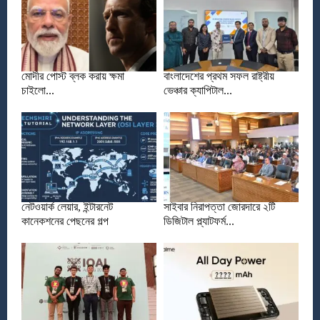
মোদীর পোস্ট ব্লক করায় ক্ষমা
বাংলাদেশের প্রথম সফল রাষ্ট্রীয়
চাইলো...
ভেঞ্চার ক্যাপিটাল...
নেটওয়ার্ক লেয়ার, ইন্টারনেট
সাইবার নিরাপত্তা জোরদারে ২টি
কানেকশনের পেছনের গল্প
ডিজিটাল প্ল্যাটফর্ম...