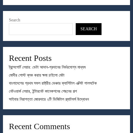
Search
SEARCH
Recent Posts
ট্রান্সপোর্ট লেয়ার: ডেটা আদান-প্রদানের নির্ভরযোগ্য মাধ্যম
মোদীর পোস্ট ব্লক করায় ক্ষমা চাইলো মেটা
বাংলাদেশের প্রথম সফল রাষ্ট্রীয় ভেঞ্চার ক্যাপিটাল এক্সিট পালসটেক
নেটওয়ার্ক লেয়ার, ইন্টারনেট কানেকশনের পেছনের গল্প
সাইবার নিরাপত্তা জোরদারে ২টি ডিজিটাল প্ল্যাটফর্ম উদ্বোধন
Recent Comments