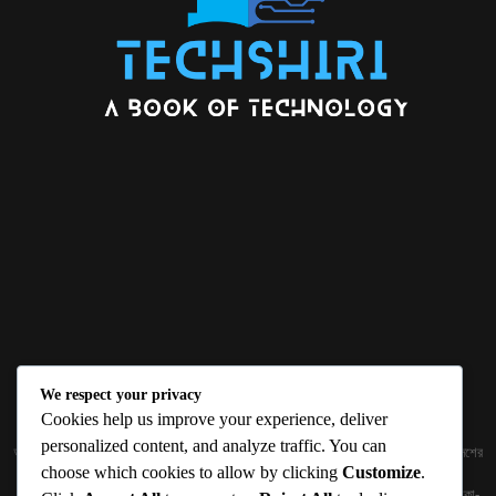
We respect your privacy
ABOUT US
Cookies help us improve your experience, deliver
personalized content, and analyze traffic. You can
জ্ঞান বিজ্ঞানের উৎকর্ষ আমাদের প্রভাবিত করে। আলোকিত করে। সেই আলো কে ধারণ কর দেশ ও বিদেশের
choose which cookies to allow by clicking
Customize
.
তথ্যপ্রযুক্তির অতিসাম্প্রতিক খবরাখবর পাঠকের হাতের মুঠোয় দিতে চায় টেকসিঁড়ি ডট কম।
প্রকাশক ও নির্বাহী সম্পাদকঃ সামিউল হক সুমন ১৮৮/১ (২য় তলা), ইনার সার্কুলার রোড, আরামবাগ, ঢাকা-