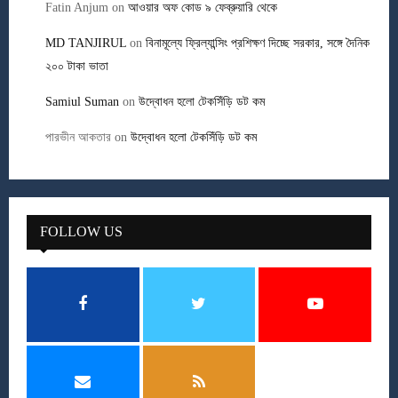
Fatin Anjum
on
আওয়ার অফ কোড ৯ ফেব্রুয়ারি থেকে
MD TANJIRUL
on
বিনামূল্যে ফ্রিল্যান্সিং প্রশিক্ষণ দিচ্ছে সরকার, সঙ্গে দৈনিক
২০০ টাকা ভাতা
Samiul Suman
on
উদ্বোধন হলো টেকসিঁড়ি ডট কম
পারভীন আকতার
on
উদ্বোধন হলো টেকসিঁড়ি ডট কম
FOLLOW US