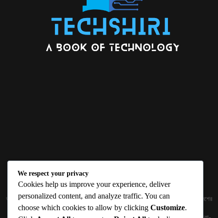
We respect your privacy
ABOUT US
Cookies help us improve your experience, deliver
personalized content, and analyze traffic. You can
জ্ঞান বিজ্ঞানের উৎকর্ষ আমাদের প্রভাবিত করে। আলোকিত করে। সেই আলো কে ধারণ কর দেশ ও বিদেশের
choose which cookies to allow by clicking
Customize
.
তথ্যপ্রযুক্তির অতিসাম্প্রতিক খবরাখবর পাঠকের হাতের মুঠোয় দিতে চায় টেকসিঁড়ি ডট কম।
প্রকাশক ও নির্বাহী সম্পাদকঃ সামিউল হক সুমন ১৮৮/১ (২য় তলা), ইনার সার্কুলার রোড, আরামবাগ, ঢাকা-