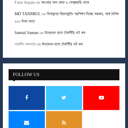
Fatin Anjum
on
আওয়ার অফ কোড ৯ ফেব্রুয়ারি থেকে
MD TANJIRUL
on
বিনামূল্যে ফ্রিল্যান্সিং প্রশিক্ষণ দিচ্ছে সরকার, সঙ্গে দৈনিক
২০০ টাকা ভাতা
Samiul Suman
on
উদ্বোধন হলো টেকসিঁড়ি ডট কম
পারভীন আকতার
on
উদ্বোধন হলো টেকসিঁড়ি ডট কম
FOLLOW US