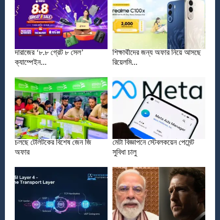
দারাজের ‘৮.৮ গ্রেট ৮ সেল’
শিক্ষার্থীদের জন্য অফার নিয়ে আসছে
ক্যাম্পেইন...
রিয়েলমি...
চলছে টেলিটকের বিশেষ জেন জি
মেটা বিজ্ঞাপনে স্টেবলকয়েন পেমেন্ট
অফার
সুবিধা চালু