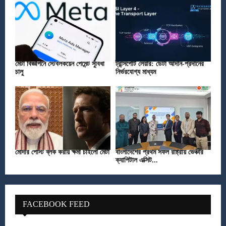
মেটা বিজ্ঞাপনে স্টেবলকয়েন পেমেন্ট সুবিধা
ট্রান্সপোর্ট লেয়ার: ডেটা আদান-প্রদানের
চালু
নির্ভরযোগ্য মাধ্যম
মোদীর পোস্ট ব্লক করায় ক্ষমা চাইলো মেটা
বাংলাদেশের প্রথম সফল রাষ্ট্রীয় ভেঞ্চার
ক্যাপিটাল এক্সিট...
FACEBOOK FEED