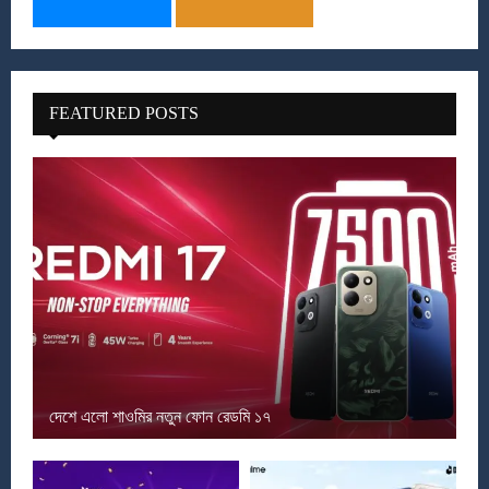
FEATURED POSTS
দেশে এলো শাওমির নতুন ফোন রেডমি ১৭