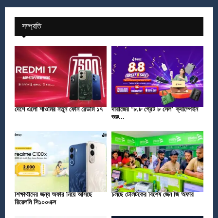
সম্প্রতি
দেশে এলো শাওমির নতুন ফোন রেডমি ১৭
দারাজের ‘৮.৮ গ্রেট ৮ সেল’ ক্যাম্পেইন
শুরু...
শিক্ষার্থীদের জন্য অফার নিয়ে আসছে
চলছে টেলিটকের বিশেষ জেন জি অফার
রিয়েলমি সি১০০এক্স