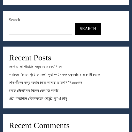
Search
SEARCH
Recent Posts
দেশে এলো শাওমির নতুন ফোন রেডমি ১৭
দারাজের ‘৮.৮ গ্রেট ৮ সেল’ ক্যাম্পেইন শুরু শুক্রবার রাত ৮ টা থেকে
শিক্ষার্থীদের জন্য অফার নিয়ে আসছে রিয়েলমি সি১০০এক্স
চলছে টেলিটকের বিশেষ জেন জি অফার
মেটা বিজ্ঞাপনে স্টেবলকয়েন পেমেন্ট সুবিধা চালু
Recent Comments