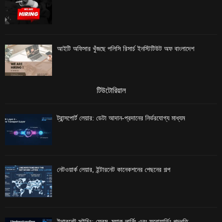
আইটি অফিসার খুঁজছে পলিসি রিসার্চ ইনস্টিটিউট অফ বাংলাদেশ
টিউটোরিয়াল
ট্রান্সপোর্ট লেয়ার: ডেটা আদান-প্রদানের নির্ভরযোগ্য মাধ্যম
নেটওয়ার্ক লেয়ার, ইন্টারনেট কানেকশনের পেছনের গল্প
ইথারনেট সুইচিং: ফ্রেম, ম্যাক লার্নিং এবং ফরোয়ার্ডিং পদ্ধতি