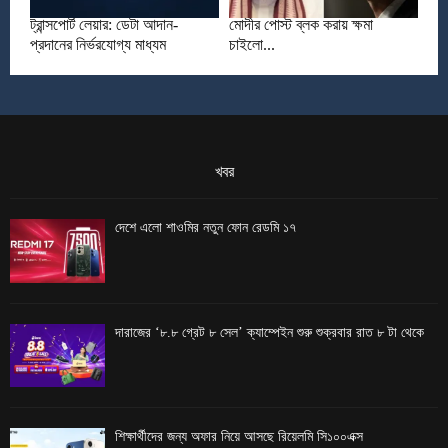
ট্রান্সপোর্ট লেয়ার: ডেটা আদান-
মোদীর পোস্ট ব্লক করায় ক্ষমা
প্রদানের নির্ভরযোগ্য মাধ্যম
চাইলো...
খবর
দেশে এলো শাওমির নতুন ফোন রেডমি ১৭
দারাজের ‘৮.৮ গ্রেট ৮ সেল’ ক্যাম্পেইন শুরু শুক্রবার রাত ৮ টা থেকে
শিক্ষার্থীদের জন্য অফার নিয়ে আসছে রিয়েলমি সি১০০এক্স