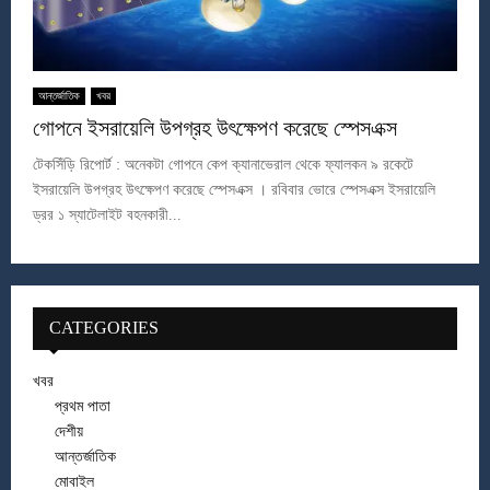
আন্তর্জাতিক
খবর
গোপনে ইসরায়েলি উপগ্রহ উৎক্ষেপণ করেছে স্পেসএক্স
টেকসিঁড়ি রিপোর্ট : অনেকটা গোপনে কেপ ক্যানাভেরাল থেকে ফ্যালকন ৯ রকেটে
ইসরায়েলি উপগ্রহ উৎক্ষেপণ করেছে স্পেসএক্স । রবিবার ভোরে স্পেসএক্স ইসরায়েলি
ড্রর ১ স্যাটেলাইট বহনকারী...
CATEGORIES
খবর
প্রথম পাতা
দেশীয়
আন্তর্জাতিক
মোবাইল