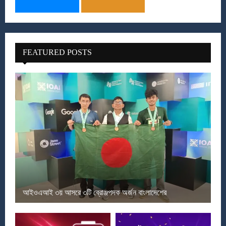
FEATURED POSTS
আইওএআই ৩য় আসরে ৩টি ব্রোঞ্জপদক অর্জন বাংলাদেশের