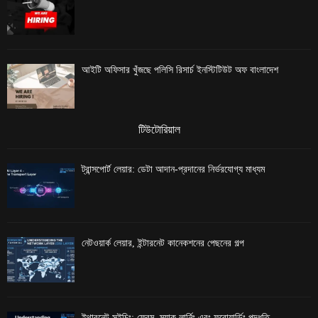
আইটি অফিসার খুঁজছে পলিসি রিসার্চ ইনস্টিটিউট অফ বাংলাদেশ
টিউটোরিয়াল
ট্রান্সপোর্ট লেয়ার: ডেটা আদান-প্রদানের নির্ভরযোগ্য মাধ্যম
নেটওয়ার্ক লেয়ার, ইন্টারনেট কানেকশনের পেছনের গল্প
ইথারনেট সুইচিং: ফ্রেম, ম্যাক লার্নিং এবং ফরোয়ার্ডিং পদ্ধতি