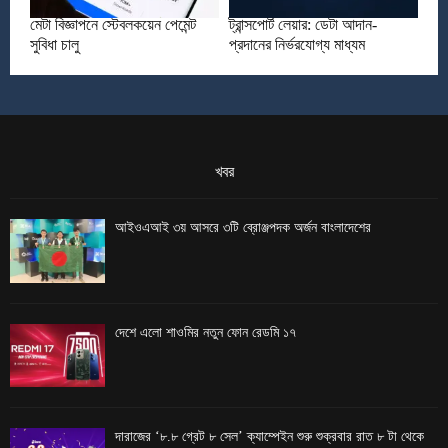
মেটা বিজ্ঞাপনে স্টেবলকয়েন পেমেন্ট
ট্রান্সপোর্ট লেয়ার: ডেটা আদান-
সুবিধা চালু
প্রদানের নির্ভরযোগ্য মাধ্যম
খবর
আইওএআই ৩য় আসরে ৩টি ব্রোঞ্জপদক অর্জন বাংলাদেশের
দেশে এলো শাওমির নতুন ফোন রেডমি ১৭
দারাজের ‘৮.৮ গ্রেট ৮ সেল’ ক্যাম্পেইন শুরু শুক্রবার রাত ৮ টা থেকে