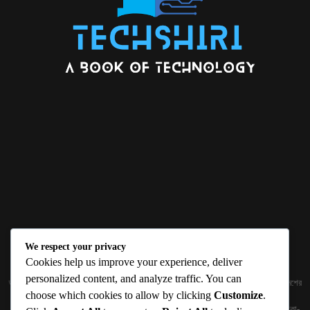
We respect your privacy
ABOUT US
Cookies help us improve your experience, deliver
personalized content, and analyze traffic. You can
জ্ঞান বিজ্ঞানের উৎকর্ষ আমাদের প্রভাবিত করে। আলোকিত করে। সেই আলো কে ধারণ কর দেশ ও বিদেশের
choose which cookies to allow by clicking
Customize
.
তথ্যপ্রযুক্তির অতিসাম্প্রতিক খবরাখবর পাঠকের হাতের মুঠোয় দিতে চায় টেকসিঁড়ি ডট কম।
প্রকাশক ও নির্বাহী সম্পাদকঃ সামিউল হক সুমন ১৮৮/১ (২য় তলা), ইনার সার্কুলার রোড, আরামবাগ, ঢাকা-