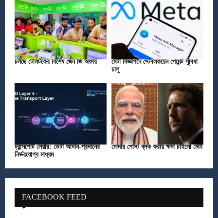
চলছে টেলিটকের বিশেষ জেন জি অফার
মেটা বিজ্ঞাপনে স্টেবলকয়েন পেমেন্ট সুবিধা
চালু
ট্রান্সপোর্ট লেয়ার: ডেটা আদান-প্রদানের
মোদীর পোস্ট ব্লক করায় ক্ষমা চাইলো মেটা
নির্ভরযোগ্য মাধ্যম
FACEBOOK FEED