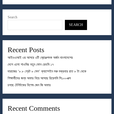
Search
SEARCH
Recent Posts
আইওএআই ৩য় আসরে ৩টি ব্রোঞ্জপদক অর্জন বাংলাদেশের
দেশে এলো শাওমির নতুন ফোন রেডমি ১৭
দারাজের ‘৮.৮ গ্রেট ৮ সেল’ ক্যাম্পেইন শুরু শুক্রবার রাত ৮ টা থেকে
শিক্ষার্থীদের জন্য অফার নিয়ে আসছে রিয়েলমি সি১০০এক্স
চলছে টেলিটকের বিশেষ জেন জি অফার
Recent Comments