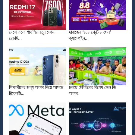
দেশে এলো শাওমির নতুন ফোন
দারাজের ‘৮.৮ গ্রেট ৮ সেল’
রেডমি...
ক্যাম্পেইন...
শিক্ষার্থীদের জন্য অফার নিয়ে আসছে
চলছে টেলিটকের বিশেষ জেন জি
রিয়েলমি...
অফার