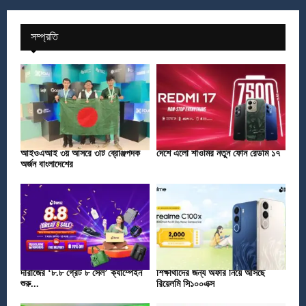
সম্প্রতি
আইওএআই ৩য় আসরে ৩টি ব্রোঞ্জপদক
দেশে এলো শাওমির নতুন ফোন রেডমি ১৭
অর্জন বাংলাদেশের
দারাজের ‘৮.৮ গ্রেট ৮ সেল’ ক্যাম্পেইন
শিক্ষার্থীদের জন্য অফার নিয়ে আসছে
শুরু...
রিয়েলমি সি১০০এক্স