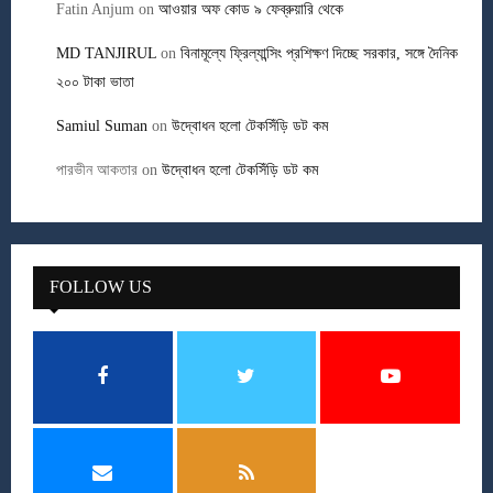
Fatin Anjum
on
আওয়ার অফ কোড ৯ ফেব্রুয়ারি থেকে
MD TANJIRUL
on
বিনামূল্যে ফ্রিল্যান্সিং প্রশিক্ষণ দিচ্ছে সরকার, সঙ্গে দৈনিক
২০০ টাকা ভাতা
Samiul Suman
on
উদ্বোধন হলো টেকসিঁড়ি ডট কম
পারভীন আকতার
on
উদ্বোধন হলো টেকসিঁড়ি ডট কম
FOLLOW US