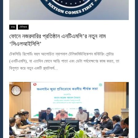
খবর
টেলিকম
ফোনে নজরদারির প্রতিষ্ঠান এনটিএমসি’র নতুন নাম
‘সিএলআইসিপি’
টেকসিড়ি রিপোর্টঃ বহুল আলোচিত ন্যাশনাল টেলিকমিউনিকেশন মনিটরিং সেন্টার
(এনটিএমসি), যা এতদিন ফোনে আড়ি পাতা এবং ডেটা পর্যবেক্ষণের কাজ করত, তা
বিলুপ্ত করে নতুন একটি প্ল্যাটফর্ম...