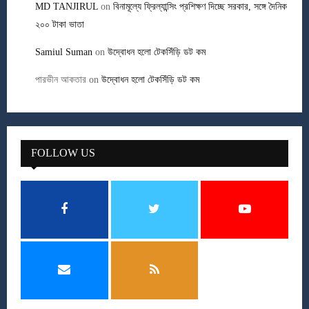
MD TANJIRUL
on
বিনামূল্যে ফ্রিল্যান্সিং প্রশিক্ষণ দিচ্ছে সরকার, সঙ্গে দৈনিক
২০০ টাকা ভাতা
Samiul Suman
on
উদ্বোধন হলো টেকসিঁড়ি ডট কম
পারভীন আকতার
on
উদ্বোধন হলো টেকসিঁড়ি ডট কম
FOLLOW US