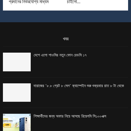
প্রদানের নির্ভরযোগ্য মাধ্যম
চাইলো...
খবর
দেশে এলো শাওমির নতুন ফোন রেডমি ১৭
দারাজের ‘৮.৮ গ্রেট ৮ সেল’ ক্যাম্পেইন শুরু শুক্রবার রাত ৮ টা থেকে
শিক্ষার্থীদের জন্য অফার নিয়ে আসছে রিয়েলমি সি১০০এক্স