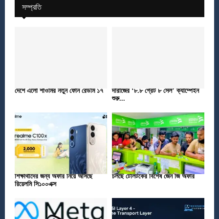
সম্প্রতি
দেশে এলো শাওমির নতুন ফোন রেডমি ১৭
দারাজের ‘৮.৮ গ্রেট ৮ সেল’ ক্যাম্পেইন
শুরু...
শিক্ষার্থীদের জন্য অফার নিয়ে আসছে
চলছে টেলিটকের বিশেষ জেন জি অফার
রিয়েলমি সি১০০এক্স