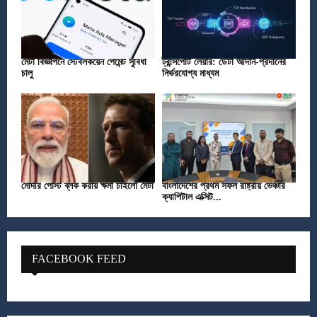
মেটা বিজ্ঞাপনে স্টেবলকয়েন পেমেন্ট সুবিধা
ট্রান্সপোর্ট লেয়ার: ডেটা আদান-প্রদানের
চালু
নির্ভরযোগ্য মাধ্যম
মোদীর পোস্ট ব্লক করায় ক্ষমা চাইলো মেটা
বাংলাদেশের প্রথম সফল রাষ্ট্রীয় ভেঞ্চার
ক্যাপিটাল এক্সিট...
FACEBOOK FEED