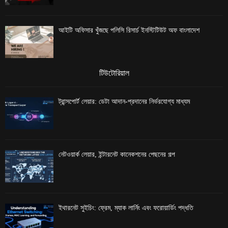
আইটি অফিসার খুঁজছে পলিসি রিসার্চ ইনস্টিটিউট অফ বাংলাদেশ
টিউটোরিয়াল
ট্রান্সপোর্ট লেয়ার: ডেটা আদান-প্রদানের নির্ভরযোগ্য মাধ্যম
নেটওয়ার্ক লেয়ার, ইন্টারনেট কানেকশনের পেছনের গল্প
ইথারনেট সুইচিং: ফ্রেম, ম্যাক লার্নিং এবং ফরোয়ার্ডিং পদ্ধতি