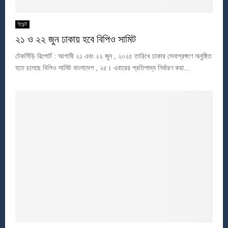
ইভেন্ট
২১ ও ২২ জুন ঢাকায় হবে বিপিও সামিট
টেকসিঁড়ি রিপোর্ট : আগামী ২১ এবং ২২ জুন , ২০২৫ তারিখে ঢাকার সেনাপ্রঙ্গণে অনুষ্ঠিত
হতে চলেছে বিপিও সামিট বাংলাদেশ , ২৫। এবারের প্রতিপাদ্য নির্ধারণ করা...