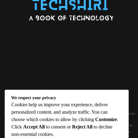
We respect your privacy
ABOUT US
Cookies help us improve your experience, deliver
personalized content, and analyze traffic. You can
জ্ঞান বিজ্ঞানের উৎকর্ষ আমাদের প্রভাবিত করে। আলোকিত করে। সেই আলো কে ধারণ কর দেশ ও বিদেশের
choose which cookies to allow by clicking
Customize
.
তথ্যপ্রযুক্তির অতিসাম্প্রতিক খবরাখবর পাঠকের হাতের মুঠোয় দিতে চায় টেকসিঁড়ি ডট কম।
প্রকাশক ও নির্বাহী সম্পাদকঃ সামিউল হক সুমন ১৮৮/১ (২য় তলা), ইনার সার্কুলার রোড, আরামবাগ, ঢাকা-
Click
Accept All
to consent or
Reject All
to decline
১০০০ মোবাইলঃ 01511759094, 01511759095 ইমেইলঃ
techshiribd@gmail.com
,
non-essential cookies.
info@techshiri.com