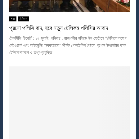
খবর
টেলিকম
পুরনো পলিসি বাদ, হবে নতুন টেলিকম পলিসির আবাদ
টেকসিঁড়ি রিপোর্ট : ১২ জুলাই, শনিবার , রাজধানীর হলিডে ইন হোটেলে “টেলিযোগাযোগ
নেটওয়ার্ক এবং লাইসেন্সিং অবকাঠামো” শীর্ষক গোলটেবিল বৈঠকে প্রধান উপদেষ্টার ডাক
টেলিযোগাযোগ ও তথ্যপ্রযুক্তি...