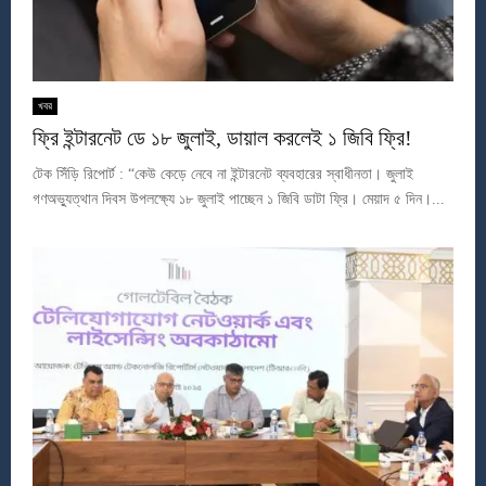
খবর
ফ্রি ইন্টারনেট ডে ১৮ জুলাই, ডায়াল করলেই ১ জিবি ফ্রি!
টেক সিঁড়ি রিপোর্ট : “কেউ কেড়ে নেবে না ইন্টারনেট ব্যবহারের স্বাধীনতা। জুলাই
গণঅভ্যুত্থান দিবস উপলক্ষ্যে ১৮ জুলাই পাচ্ছেন ১ জিবি ডাটা ফ্রি। মেয়াদ ৫ দিন।...