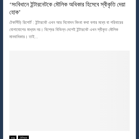
‘সংবিধানে ইন্টারনেটকে মৌলিক অধিকার হিসেবে স্বীকৃতি দেয়া
হোক’
টেকসিঁড়ি রিপোর্ট : ইন্টারনেট এখন আর বিনোদন কিংবা কথা বলার মধ্যে বা পরিবারের
যোগাযোগের মাধ্যম নয়। বিশ্বের বিভিন্ন দেশেই ইন্টারনেট এখন স্বীকৃত মৌলিক
মানবাধিকার। তাই...
খবর
টেলিকম