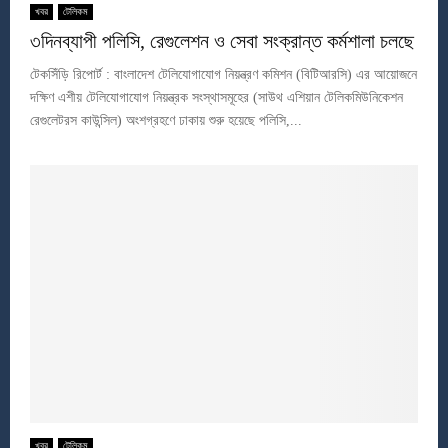
খবর
টেলিকম
৩দিনব্যাপী পলিসি, রেগুলেশন ও সেবা সংক্রান্ত কর্মশালা চলছে
টেকসিঁড়ি রিপোর্ট : বাংলাদেশ টেলিযোগাযোগ নিয়ন্ত্রণ কমিশন (বিটিআরসি) এর আয়োজনে
দক্ষিণ এশীয় টেলিযোগাযোগ নিয়ন্ত্রক সংস্থাসমূহের (সাউথ এশিয়ান টেলিকমিউনিকেশন
রেগুলেটরস কাউন্সিল) অংশগ্রহণে ঢাকায় শুরু হয়েছে পলিসি,...
খবর
টেলিকম