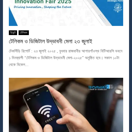
ইভেন্ট
টেলিকম
টেলিকম ও ডিজিটাল উদ্ভাবনী মেলা ২৩ জুলাই
টেকসিঁড়ি রিপোর্ট : ২৩ জুলাই ২০২৫ , বুধবার রাজধানীর আগারগাঁওস্থ বিটিআরসি ভবনে
১ দিনব্যাপী “টেলিকম ও ডিজিটাল উদ্ভাবনী মেলা-২০২৫” অনুষ্ঠিত হবে। সকাল ১০টা
থেকে বিকেল...