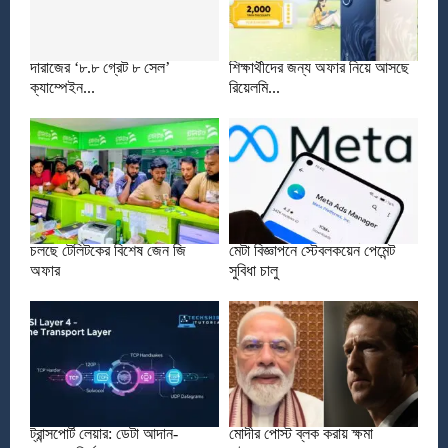
দারাজের ‘৮.৮ গ্রেট ৮ সেল’
শিক্ষার্থীদের জন্য অফার নিয়ে আসছে
ক্যাম্পেইন...
রিয়েলমি...
চলছে টেলিটকের বিশেষ জেন জি
মেটা বিজ্ঞাপনে স্টেবলকয়েন পেমেন্ট
অফার
সুবিধা চালু
ট্রান্সপোর্ট লেয়ার: ডেটা আদান-
মোদীর পোস্ট ব্লক করায় ক্ষমা