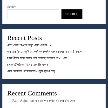
Search
SEARCH
Recent Posts
দেশে এলো শাওমির নতুন ফোন রেডমি ১৭
দারাজের ‘৮.৮ গ্রেট ৮ সেল’ ক্যাম্পেইন শুরু শুক্রবার রাত ৮ টা থেকে
শিক্ষার্থীদের জন্য অফার নিয়ে আসছে রিয়েলমি সি১০০এক্স
চলছে টেলিটকের বিশেষ জেন জি অফার
মেটা বিজ্ঞাপনে স্টেবলকয়েন পেমেন্ট সুবিধা চালু
Recent Comments
Fatin Anjum
on
আওয়ার অফ কোড ৯ ফেব্রুয়ারি থেকে