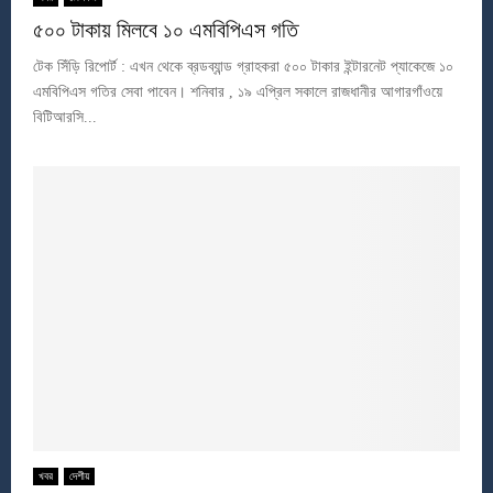
৫০০ টাকায় মিলবে ১০ এমবিপিএস গতি
টেক সিঁড়ি রিপোর্ট : এখন থেকে ব্রডব্যান্ড গ্রাহকরা ৫০০ টাকার ইন্টারনেট প্যাকেজে ১০
এমবিপিএস গতির সেবা পাবেন। শনিবার , ১৯ এপ্রিল সকালে রাজধানীর আগারগাঁওয়ে
বিটিআরসি...
খবর
দেশীয়