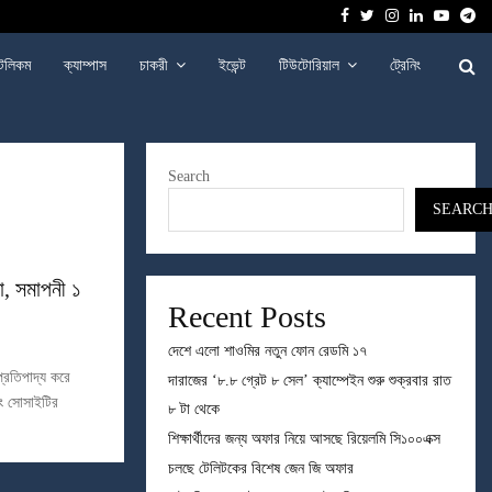
Facebook
Twitter
Instagram
Linkedin
Youtu
Te
েলিকম
ক্যাম্পাস
চাকরী
ইভেন্ট
টিউটোরিয়াল
ট্রেনিং
Search
SEARC
া, সমাপনী ১
Recent Posts
দেশে এলো শাওমির নতুন ফোন রেডমি ১৭
্রতিপাদ্য করে
দারাজের ‘৮.৮ গ্রেট ৮ সেল’ ক্যাম্পেইন শুরু শুক্রবার রাত
টিং সোসাইটির
৮ টা থেকে
শিক্ষার্থীদের জন্য অফার নিয়ে আসছে রিয়েলমি সি১০০এক্স
চলছে টেলিটকের বিশেষ জেন জি অফার