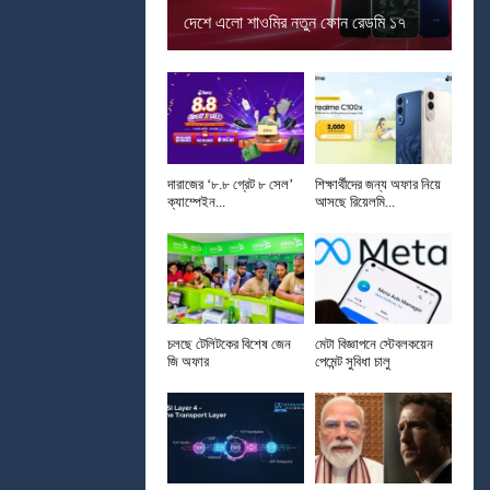
দেশে এলো শাওমির নতুন ফোন রেডমি ১৭
দারাজের ‘৮.৮ গ্রেট ৮ সেল’
শিক্ষার্থীদের জন্য অফার নিয়ে
ক্যাম্পেইন...
আসছে রিয়েলমি...
চলছে টেলিটকের বিশেষ জেন
মেটা বিজ্ঞাপনে স্টেবলকয়েন
জি অফার
পেমেন্ট সুবিধা চালু