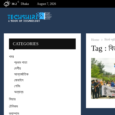
C
Dhaka
August 7, 2026
30.2
Home
বিতর্ক প্
CATEGORIES
Tag : বিত
খবর
প্রথম পাতা
দেশীয়
আন্তর্জাতিক
মোবাইল
গেমিং
অন্যান্য
ফিচার
টেলিকম
ক্যাম্পাস