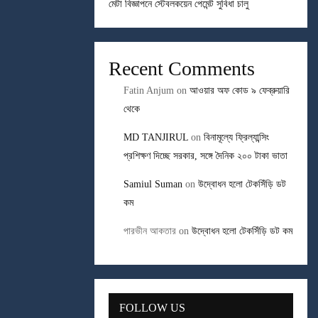
মেটা বিজ্ঞাপনে স্টেবলকয়েন পেমেন্ট সুবিধা চালু
Recent Comments
Fatin Anjum
on
আওয়ার অফ কোড ৯ ফেব্রুয়ারি
থেকে
MD TANJIRUL
on
বিনামূল্যে ফ্রিল্যান্সিং
প্রশিক্ষণ দিচ্ছে সরকার, সঙ্গে দৈনিক ২০০ টাকা ভাতা
Samiul Suman
on
উদ্বোধন হলো টেকসিঁড়ি ডট
কম
পারভীন আকতার
on
উদ্বোধন হলো টেকসিঁড়ি ডট কম
FOLLOW US