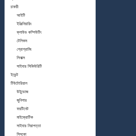
চাকরী
আইটি
ইঞ্জিনিয়ারিং
ক্লাউড কম্পিউটিং
টেলিকম
প্রোগ্রামিং
লিনাক্স
সাইবার সিকিউরিটি
ইভেন্ট
টিউটোরিয়াল
উইন্ডোজ
জুনিপার
ফরটিনেট
মাইক্রোটিক
সাইবার নিরাপত্তা
সিসকো