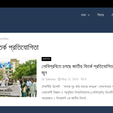
খবর
ফিচার
ট
রতিযোগিতা
র্ক প্রতিযোগিতা
ক্যাম্পাস
নোবিপ্রবিতে চলছে জাতীয় বিতর্ক প্রতিযোগিত
জুন
by
Tahmina
May 31, 2024
0
টেকসিঁড়ি রিপোর্ট : ‘মগজে দূর করি মননের কলঙ্ক’ স্লোগানকে প
নোয়াখালী বিজ্ঞান ও প্রযুক্তি বিশ্ববিদ্যালয় (নোবিপ্রবি) ডিবে
আয়োজনে ২ দিনব্যাপি ৩য় জাতীয় বিতর্ক...