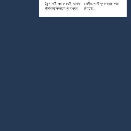
ট্রান্সপোর্ট লেয়ার: ডেটা আদান-
মোদীর পোস্ট ব্লক করায় ক্ষমা
প্রদানের নির্ভরযোগ্য মাধ্যম
চাইলো...