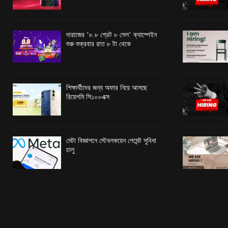
দারাজের ‘৮.৮ গ্রেট ৮ সেল’ ক্যাম্পেইন
শুরু শুক্রবার রাত ৮ টা থেকে
শিক্ষার্থীদের জন্য অফার নিয়ে আসছে
রিয়েলমি সি১০০এক্স
মেটা বিজ্ঞাপনে স্টেবলকয়েন পেমেন্ট সুবিধা
চালু