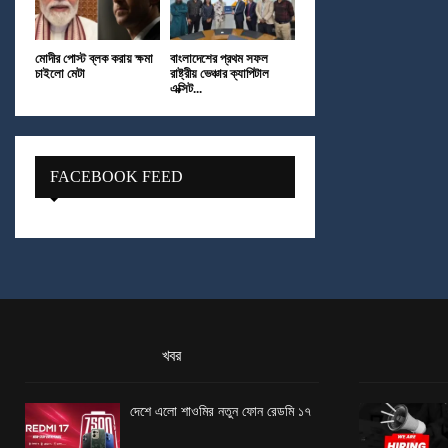
মোদীর পোস্ট ব্লক করায় ক্ষমা
বাংলাদেশের প্রথম সফল
চাইলো মেটা
রাষ্ট্রীয় ভেঞ্চার ক্যাপিটাল
এক্সিট...
FACEBOOK FEED
খবর
দেশে এলো শাওমির নতুন ফোন রেডমি ১৭