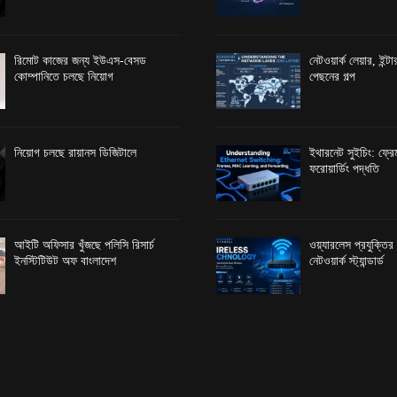
রিমোট কাজের জন্য ইউএস-বেসড
নেটওয়ার্ক লেয়ার, ইন্
কোম্পানিতে চলছে নিয়োগ
পেছনের গল্প
নিয়োগ চলছে রায়ানস ডিজিটালে
ইথারনেট সুইচিং: ফ্রেম
ফরোয়ার্ডিং পদ্ধতি
আইটি অফিসার খুঁজছে পলিসি রিসার্চ
ওয়্যারলেস প্রযুক্তি
ইনস্টিটিউট অফ বাংলাদেশ
নেটওয়ার্ক স্ট্যান্ডার্ড