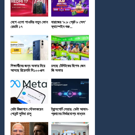
দেশে এলো শাওমির নতুন ফোন
দারাজের ‘৮.৮ গ্রেট ৮ সেল’
রেডমি ১৭
ক্যাম্পেইন শুরু...
শিক্ষার্থীদের জন্য অফার নিয়ে
চলছে টেলিটকের বিশেষ জেন
আসছে রিয়েলমি সি১০০এক্স
জি অফার
মেটা বিজ্ঞাপনে স্টেবলকয়েন
ট্রান্সপোর্ট লেয়ার: ডেটা আদান-
পেমেন্ট সুবিধা চালু
প্রদানের নির্ভরযোগ্য মাধ্যম