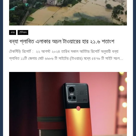
খবর
টেলিকম
বন্যা প্লাবিত এলাকার অচল টাওয়ারের হার ২১.৬ শতাংশ
টেকসিঁড়ি রিপোর্ট : ২২ আগস্ট ২০২৪ তারিখ সকাল আটটার রিপোর্ট অনুযায়ী বন্যা
প্লাবিত ১১টি জেলায় মোট ৬৯৮৬ টি সাইটের (টাওয়ার) মধ্যে ৫৪৭৬ টি সাইট সচল...