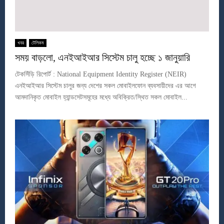
খবর
টেলিকম
সময় বাড়লো, এনইআইআর সিস্টেম চালু হচ্ছে ১ জানুয়ারি
টেকসিঁড়ি রিপোর্ট : National Equipment Identity Register (NEIR)
এনইআইআর সিস্টেম চালুর জন্য দেশের সকল মোবাইলফোন ব্যবসায়ীদের এর আগে
আমদানিকৃত মোবাইল হ্যান্ডসেটসমূহের মধ্যে অবিক্রিত/স্থিত সকল মোবাইল...