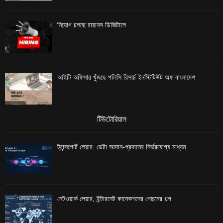
নিয়োগ চলছে রায়ানস ডিজিটালে
আইটি অফিসার খুঁজছে পলিসি রিসার্চ ইনস্টিটিউট অফ বাংলাদেশ
টিউটোরিয়াল
ট্রান্সপোর্ট লেয়ার: ডেটা আদান-প্রদানের নির্ভরযোগ্য মাধ্যম
নেটওয়ার্ক লেয়ার, ইন্টারনেট কানেকশনের পেছনের গল্প