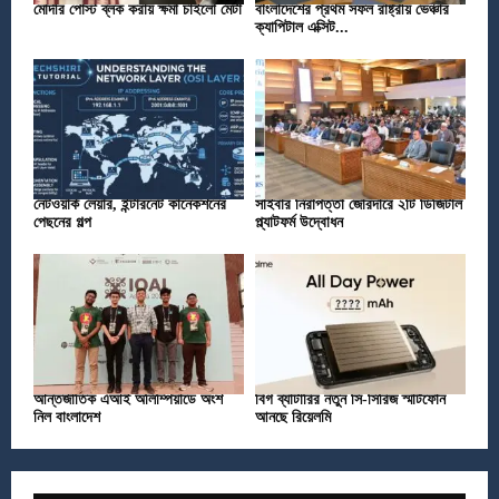
মোদীর পোস্ট ব্লক করায় ক্ষমা চাইলো মেটা
বাংলাদেশের প্রথম সফল রাষ্ট্রীয় ভেঞ্চার
ক্যাপিটাল এক্সিট...
নেটওয়ার্ক লেয়ার, ইন্টারনেট কানেকশনের
সাইবার নিরাপত্তা জোরদারে ২টি ডিজিটাল
পেছনের গল্প
প্ল্যাটফর্ম উদ্বোধন
আন্তর্জাতিক এআই অলিম্পিয়াডে অংশ
বিগ ব্যাটারির নতুন সি-সিরিজ স্মার্টফোন
নিল বাংলাদেশ
আনছে রিয়েলমি