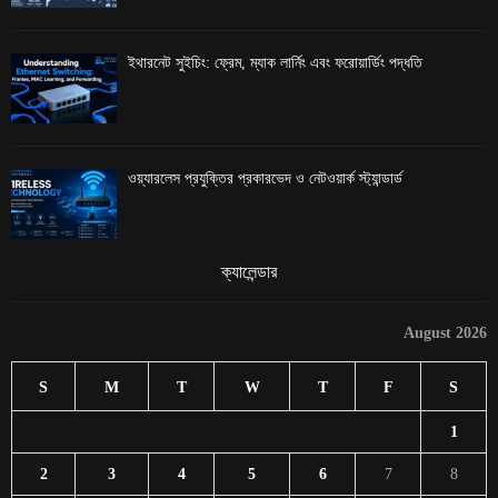
ইথারনেট সুইচিং: ফ্রেম, ম্যাক লার্নিং এবং ফরোয়ার্ডিং পদ্ধতি
ওয়্যারলেস প্রযুক্তির প্রকারভেদ ও নেটওয়ার্ক স্ট্যান্ডার্ড
ক্যালেন্ডার
August 2026
S
M
T
W
T
F
S
1
2
3
4
5
6
7
8