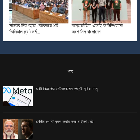
সাইবার নিরাপত্তা জোরদারে ২টি
আন্তর্জাতিক এআই অলিম্পিয়াডে
ডিজিটাল প্ল্যাটফর্ম...
অংশ নিল বাংলাদেশ
খবর
মেটা বিজ্ঞাপনে স্টেবলকয়েন পেমেন্ট সুবিধা চালু
মোদীর পোস্ট ব্লক করায় ক্ষমা চাইলো মেটা