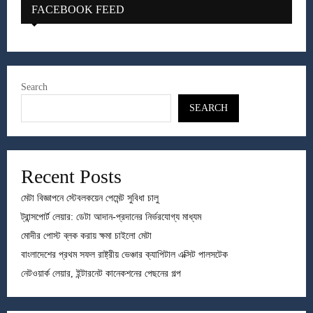
FACEBOOK FEED
Search
SEARCH
Recent Posts
মেটা বিজ্ঞাপনে স্টেবলকয়েন পেমেন্ট সুবিধা চালু
ট্রান্সপোর্ট লেয়ার: ডেটা আদান-প্রদানের নির্ভরযোগ্য মাধ্যম
মোদীর পোস্ট ব্লক করায় ক্ষমা চাইলো মেটা
বাংলাদেশের প্রথম সফল রাষ্ট্রীয় ভেঞ্চার ক্যাপিটাল এক্সিট পালসটেক
নেটওয়ার্ক লেয়ার, ইন্টারনেট কানেকশনের পেছনের গল্প