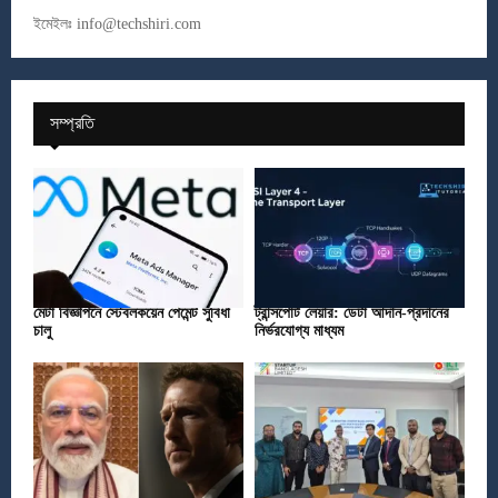
ইমেইলঃ
info@techshiri.com
সম্প্রতি
মেটা বিজ্ঞাপনে স্টেবলকয়েন পেমেন্ট সুবিধা
ট্রান্সপোর্ট লেয়ার: ডেটা আদান-প্রদানের
চালু
নির্ভরযোগ্য মাধ্যম