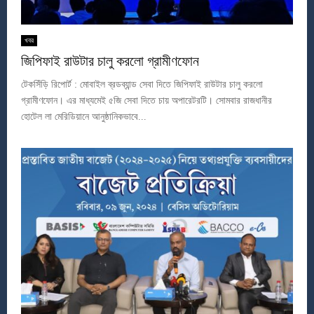
খবর
জিপিফাই রাউটার চালু করলো গ্রামীণফোন
টেকসিঁড়ি রিপোর্ট : মোবাইল ব্রডব্যান্ড সেবা দিতে জিপিফাই রাউটার চালু করলো
গ্রামীণফোন। এর মাধ্যমেই ৫জি সেবা দিতে চায় অপারেটরটি। সোমবার রাজধানীর
হোটেল লা মেরিডিয়ানে আনুষ্ঠানিকভাবে...