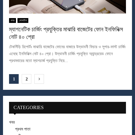
খবর
মোবাইল
ম্যাগনেটিক চার্জিং প্রযুক্তির মাঝারি বাজেটের ফোন ইনফিনিক্স
নোট ৪০ প্রো
টেকসিঁড়ি রিপোর্টঃ মাঝারি বাজেটের ফোনের বাজারে উদ্ভাবনী ফিচার ও সুপার-ফাস্ট চার্জিং
এনেছে ইনফিনিক্স নোট ৪০ প্রো। উদ্ভাবনী চার্জিং প্রযুক্তি অ্যান্ড্রয়েড ফোনে
প্রথমবারের মতো ম্যাগচার্জ প্রযুক্তি নিয়ে...
Posts
1
2
pagination
CATEGORIES
খবর
প্রথম পাতা