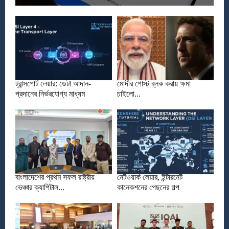
ট্রান্সপোর্ট লেয়ার: ডেটা আদান-
মোদীর পোস্ট ব্লক করায় ক্ষমা
প্রদানের নির্ভরযোগ্য মাধ্যম
চাইলো...
বাংলাদেশের প্রথম সফল রাষ্ট্রীয়
নেটওয়ার্ক লেয়ার, ইন্টারনেট
ভেঞ্চার ক্যাপিটাল...
কানেকশনের পেছনের গল্প