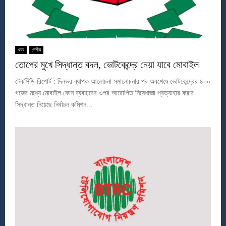
খবর
দেশীয়
তোপের মুখে সিদ্ধান্ত বদল, ভোটকেন্দ্রে নেয়া যাবে মোবাইল
টেকসিঁড়ি রিপোর্ট : দিনভর ব্যাপক আলোচনা সমালোচনার পর অবশেষে ভোটকেন্দ্রের ৪০০
গজের মধ্যে মোবাইল ফোন ব্যবহারের ওপর আরোপিত নিষেধাজ্ঞা প্রত্যাহার করার
সিদ্ধান্ত নিয়েছে নির্বাচন কমিশন...