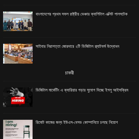
বাংলাদেশের প্রথম সফল রাষ্ট্রীয় ভেঞ্চার ক্যাপিটাল এক্সিট পালসটেক
সাইবার নিরাপত্তা জোরদারে ২টি ডিজিটাল প্ল্যাটফর্ম উদ্বোধন
চাকরী
ডিজিটাল মার্কেটিং এ ক্যারিয়ার গড়ার সুযোগ দিচ্ছে ইগলু আইসক্রিম
রিমোট কাজের জন্য ইউএস-বেসড কোম্পানিতে চলছে নিয়োগ