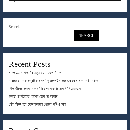
Search
SEARCH
Recent Posts
দেশে এলো শাওমির নতুন ফোন রেডমি ১৭
দারাজের ‘৮.৮ গ্রেট ৮ সেল’ ক্যাম্পেইন শুরু শুক্রবার রাত ৮ টা থেকে
শিক্ষার্থীদের জন্য অফার নিয়ে আসছে রিয়েলমি সি১০০এক্স
চলছে টেলিটকের বিশেষ জেন জি অফার
মেটা বিজ্ঞাপনে স্টেবলকয়েন পেমেন্ট সুবিধা চালু