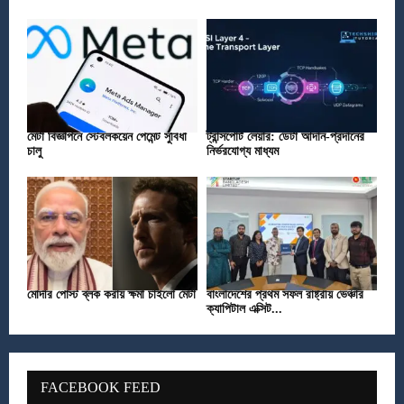
মেটা বিজ্ঞাপনে স্টেবলকয়েন পেমেন্ট সুবিধা
ট্রান্সপোর্ট লেয়ার: ডেটা আদান-প্রদানের
চালু
নির্ভরযোগ্য মাধ্যম
মোদীর পোস্ট ব্লক করায় ক্ষমা চাইলো মেটা
বাংলাদেশের প্রথম সফল রাষ্ট্রীয় ভেঞ্চার
ক্যাপিটাল এক্সিট...
FACEBOOK FEED