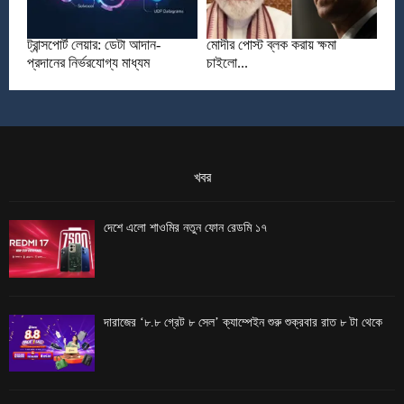
ট্রান্সপোর্ট লেয়ার: ডেটা আদান-
মোদীর পোস্ট ব্লক করায় ক্ষমা
প্রদানের নির্ভরযোগ্য মাধ্যম
চাইলো...
খবর
দেশে এলো শাওমির নতুন ফোন রেডমি ১৭
দারাজের ‘৮.৮ গ্রেট ৮ সেল’ ক্যাম্পেইন শুরু শুক্রবার রাত ৮ টা থেকে