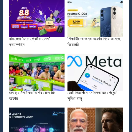
দারাজের ‘৮.৮ গ্রেট ৮ সেল’
শিক্ষার্থীদের জন্য অফার নিয়ে আসছে
ক্যাম্পেইন...
রিয়েলমি...
চলছে টেলিটকের বিশেষ জেন জি
মেটা বিজ্ঞাপনে স্টেবলকয়েন পেমেন্ট
অফার
সুবিধা চালু