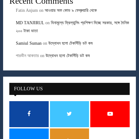
Recent Comments
Fatin Anjum
on
আওয়ার অফ কোড ৯ ফেব্রুয়ারি থেকে
MD TANJIRUL
on
বিনামূল্যে ফ্রিল্যান্সিং প্রশিক্ষণ দিচ্ছে সরকার, সঙ্গে দৈনিক
২০০ টাকা ভাতা
Samiul Suman
on
উদ্বোধন হলো টেকসিঁড়ি ডট কম
পারভীন আকতার
on
উদ্বোধন হলো টেকসিঁড়ি ডট কম
FOLLOW US