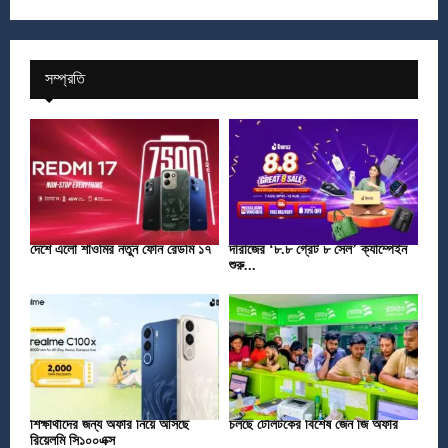
সম্প্রতি
দেশে এলো শাওমির নতুন ফোন রেডমি ১৭
দারাজের ‘৮.৮ গ্রেট ৮ সেল’ ক্যাম্পেইন
শুরু...
শিক্ষার্থীদের জন্য অফার নিয়ে আসছে
চলছে টেলিটকের বিশেষ জেন জি অফার
রিয়েলমি সি১০০এক্স