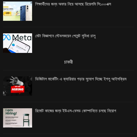
শিক্ষার্থীদের জন্য অফার নিয়ে আসছে রিয়েলমি সি১০০এক্স
মেটা বিজ্ঞাপনে স্টেবলকয়েন পেমেন্ট সুবিধা চালু
চাকরী
ডিজিটাল মার্কেটিং এ ক্যারিয়ার গড়ার সুযোগ দিচ্ছে ইগলু আইসক্রিম
রিমোট কাজের জন্য ইউএস-বেসড কোম্পানিতে চলছে নিয়োগ