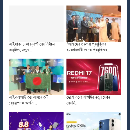
আইসাকা ঢাকা চ্যাপ্টারের নির্বাচন
‘আমাদের তরুণরা প্রযুক্তির
অনুষ্ঠিত, নতুন...
ব্যবহারকারী থেকে প্রযুক্তির...
আইওএআই ৩য় আসরে ৩টি
দেশে এলো শাওমির নতুন ফোন
ব্রোঞ্জপদক অর্জন...
রেডমি...