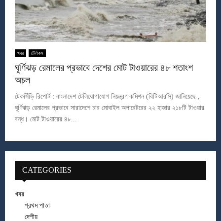
খবর
টেলিকম
ঘূর্ণিঝড় রেমালের প্রভাবে দেশের মোট টাওয়ারের ৪৮ শতাংশ
অচল
টেকসিঁড়ি রিপোর্ট : বাংলাদেশ টেলিযোগাযোগ নিয়ন্ত্রণ কমিশন (বিটিআরসি) জানিয়েছে ,
ঘূর্ণিঝড় রেমালের প্রভাবে সারাদেশে চার মোবাইল অপারেটরের ২২ হাজার ২১৮টি টাওয়ার
বন্ধ। মোট টাওয়ারের ৪৮...
CATEGORIES
খবর
প্রথম পাতা
দেশীয়