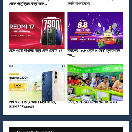
থেকে প্রযুক্তির উদ্ভাবকে...
অর্জন বাংলাদেশের
দেশে এলো শাওমির নতুন ফোন রেডমি ১৭
দারাজের ‘৮.৮ গ্রেট ৮ সেল’ ক্যাম্পেইন
শুরু...
শিক্ষার্থীদের জন্য অফার নিয়ে আসছে
চলছে টেলিটকের বিশেষ জেন জি অফার
রিয়েলমি সি১০০এক্স