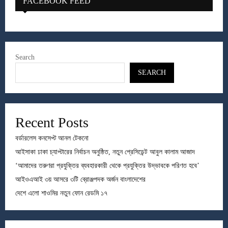
FACEBOOK FEED
Search
SEARCH
Recent Posts
বর্ডারলেস কনসেপ্ট আনল টেকনো
আইসাকা ঢাকা চ্যাপ্টারের নির্বাচন অনুষ্ঠিত, নতুন প্রেসিডেন্ট আবুল কালাম আজাদ
‘আমাদের তরুণরা প্রযুক্তির ব্যবহারকারী থেকে প্রযুক্তির উদ্ভাবকে পরিণত হবে’
আইওএআই ৩য় আসরে ৩টি ব্রোঞ্জপদক অর্জন বাংলাদেশের
দেশে এলো শাওমির নতুন ফোন রেডমি ১৭