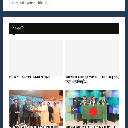
ইমেইলঃ
info@techshiri.com
সম্প্রতি
বর্ডারলেস কনসেপ্ট আনল টেকনো
আইসাকা ঢাকা চ্যাপ্টারের নির্বাচন অনুষ্ঠিত,
নতুন প্রেসিডেন্ট...
‘আমাদের তরুণরা প্রযুক্তির ব্যবহারকারী
আইওএআই ৩য় আসরে ৩টি ব্রোঞ্জপদক