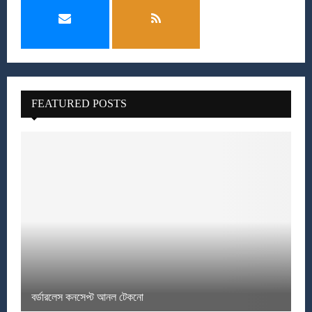
FEATURED POSTS
বর্ডারলেস কনসেপ্ট আনল টেকনো