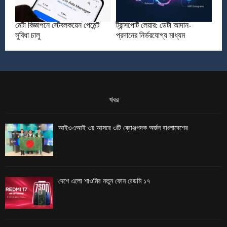
মেটা বিজ্ঞাপনে স্টেবলকয়েন পেমেন্ট
ট্রান্সপোর্ট লেয়ার: ডেটা আদান-
সুবিধা চালু
প্রদানের নির্ভরযোগ্য মাধ্যম
খবর
আইওএআই ৩য় আসরে ৩টি ব্রোঞ্জপদক অর্জন বাংলাদেশের
দেশে এলো শাওমির নতুন ফোন রেডমি ১৭