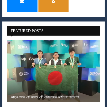
FEATURED POSTS
আইওএআই ৩য় আসরে ৩টি ব্রোঞ্জপদক অর্জন বাংলাদেশের