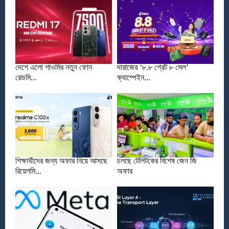
দেশে এলো শাওমির নতুন ফোন
দারাজের ‘৮.৮ গ্রেট ৮ সেল’
রেডমি...
ক্যাম্পেইন...
শিক্ষার্থীদের জন্য অফার নিয়ে আসছে
চলছে টেলিটকের বিশেষ জেন জি
রিয়েলমি...
অফার