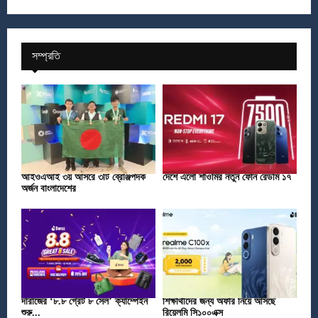
সম্প্রতি
আইওএআই ৩য় আসরে ৩টি ব্রোঞ্জপদক
দেশে এলো শাওমির নতুন ফোন রেডমি ১৭
অর্জন বাংলাদেশের
দারাজের ‘৮.৮ গ্রেট ৮ সেল’ ক্যাম্পেইন
শিক্ষার্থীদের জন্য অফার নিয়ে আসছে
শুরু...
রিয়েলমি সি১০০এক্স