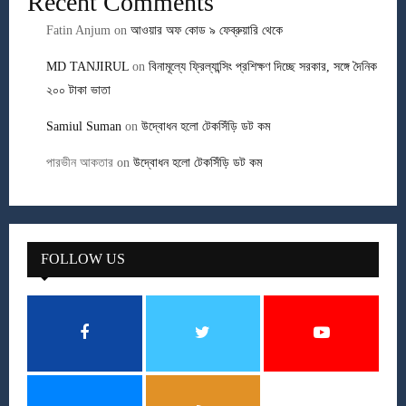
Recent Comments
Fatin Anjum
on
আওয়ার অফ কোড ৯ ফেব্রুয়ারি থেকে
MD TANJIRUL
on
বিনামূল্যে ফ্রিল্যান্সিং প্রশিক্ষণ দিচ্ছে সরকার, সঙ্গে দৈনিক
২০০ টাকা ভাতা
Samiul Suman
on
উদ্বোধন হলো টেকসিঁড়ি ডট কম
পারভীন আকতার
on
উদ্বোধন হলো টেকসিঁড়ি ডট কম
FOLLOW US