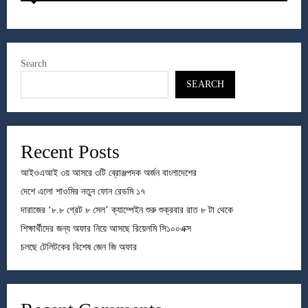
Search
SEARCH
Recent Posts
আইওএআই ৩য় আসরে ৩টি ব্রোঞ্জপদক অর্জন বাংলাদেশের
দেশে এলো শাওমির নতুন ফোন রেডমি ১৭
দারাজের ‘৮.৮ গ্রেট ৮ সেল’ ক্যাম্পেইন শুরু শুক্রবার রাত ৮ টা থেকে
শিক্ষার্থীদের জন্য অফার নিয়ে আসছে রিয়েলমি সি১০০এক্স
চলছে টেলিটকের বিশেষ জেন জি অফার