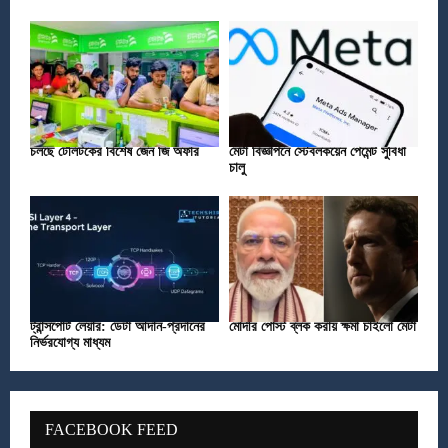
চলছে টেলিটকের বিশেষ জেন জি অফার
মেটা বিজ্ঞাপনে স্টেবলকয়েন পেমেন্ট সুবিধা
চালু
ট্রান্সপোর্ট লেয়ার: ডেটা আদান-প্রদানের
মোদীর পোস্ট ব্লক করায় ক্ষমা চাইলো মেটা
নির্ভরযোগ্য মাধ্যম
FACEBOOK FEED