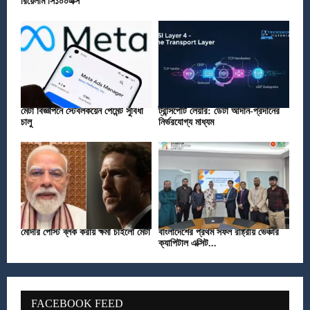
রিয়েলমি সি১০০এক্স
মেটা বিজ্ঞাপনে স্টেবলকয়েন পেমেন্ট সুবিধা
ট্রান্সপোর্ট লেয়ার: ডেটা আদান-প্রদানের
চালু
নির্ভরযোগ্য মাধ্যম
মোদীর পোস্ট ব্লক করায় ক্ষমা চাইলো মেটা
বাংলাদেশের প্রথম সফল রাষ্ট্রীয় ভেঞ্চার
ক্যাপিটাল এক্সিট...
FACEBOOK FEED