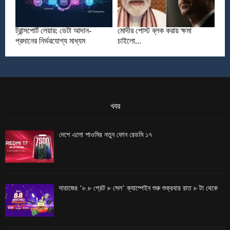
ট্রান্সপোর্ট লেয়ার: ডেটা আদান-
মোদীর পোস্ট ব্লক করায় ক্ষমা
প্রদানের নির্ভরযোগ্য মাধ্যম
চাইলো...
খবর
দেশে এলো শাওমির নতুন ফোন রেডমি ১৭
দারাজের ‘৮.৮ গ্রেট ৮ সেল’ ক্যাম্পেইন শুরু শুক্রবার রাত ৮ টা থেকে