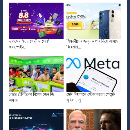
দারাজের ‘৮.৮ গ্রেট ৮ সেল’
শিক্ষার্থীদের জন্য অফার নিয়ে আসছে
ক্যাম্পেইন...
রিয়েলমি...
চলছে টেলিটকের বিশেষ জেন জি
মেটা বিজ্ঞাপনে স্টেবলকয়েন পেমেন্ট
অফার
সুবিধা চালু