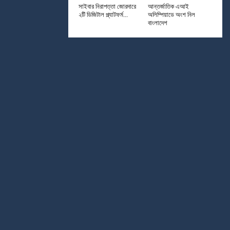
সাইবার নিরাপত্তা জোরদারে
আন্তর্জাতিক এআই
২টি ডিজিটাল প্ল্যাটফর্ম...
অলিম্পিয়াডে অংশ নিল
বাংলাদেশ