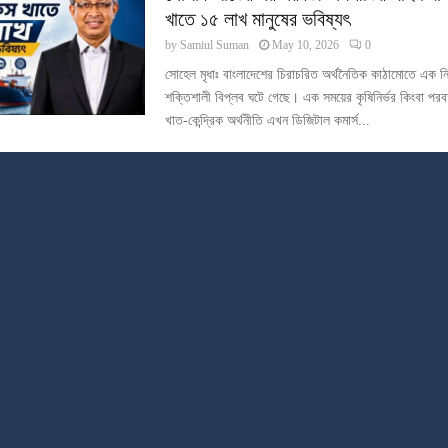
খাতে ১৫ লাখ মানুষের ভবিষ্যৎ
by
Samiul Suman
May 10, 2026
0
সোহেল মৃধাঃ বাংলাদেশের চিরাচরিত অর্থনৈতিক কাঠামোতে এক নি
শক্তিশালী বিপ্লব ঘটে গেছে। এক সময়ের কৃষিনির্ভর কিংবা পরবর
খাত-কেন্দ্রিক অর্থনীতি এখন ডিজিটাল কমার্স...