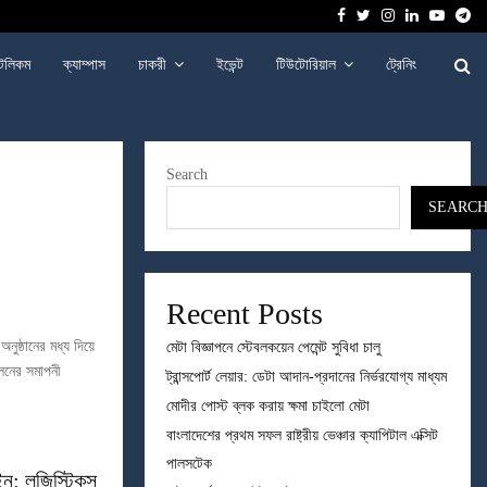
Facebook
Twitter
Instagram
Linkedin
Youtu
Te
েলিকম
ক্যাম্পাস
চাকরী
ইভেন্ট
টিউটোরিয়াল
ট্রেনিং
Search
SEARC
Recent Posts
নুষ্ঠানের মধ্য দিয়ে
মেটা বিজ্ঞাপনে স্টেবলকয়েন পেমেন্ট সুবিধা চালু
েলনের সমাপনী
ট্রান্সপোর্ট লেয়ার: ডেটা আদান-প্রদানের নির্ভরযোগ্য মাধ্যম
মোদীর পোস্ট ব্লক করায় ক্ষমা চাইলো মেটা
বাংলাদেশের প্রথম সফল রাষ্ট্রীয় ভেঞ্চার ক্যাপিটাল এক্সিট
পালসটেক
ইন: লজিস্টিকস