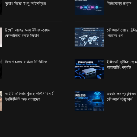
সুযোগ দিচ্ছে ইগলু আইসক্রিম
নির্ভরযোগ্য মাধ্যম
রিমোট কাজের জন্য ইউএস-বেসড
নেটওয়ার্ক লেয়ার, ইন্
কোম্পানিতে চলছে নিয়োগ
পেছনের গল্প
নিয়োগ চলছে রায়ানস ডিজিটালে
ইথারনেট সুইচিং: ফ্রেম
ফরোয়ার্ডিং পদ্ধতি
আইটি অফিসার খুঁজছে পলিসি রিসার্চ
ওয়্যারলেস প্রযুক্তি
ইনস্টিটিউট অফ বাংলাদেশ
নেটওয়ার্ক স্ট্যান্ডার্ড