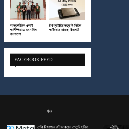
আন্তর্জাতিক এআই
বিগ ব্যাটারির নতুন সি-সিরিজ
অলিম্পিয়াডে অংশ নিল
স্মার্টফোন আনছে রিয়েলমি
বাংলাদেশ
FACEBOOK FEED
খবর
মেটা বিজ্ঞাপনে স্টেবলকয়েন পেমেন্ট সুবিধা