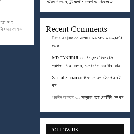
নেটওয়ার্ক লেয়ার, ইন্টারনেট কানেকশনের পেছনের গল্প
ঃশব্দ অথচ
Recent Comments
্তী সময়ে পোশাক
Fatin Anjum
on
আওয়ার অফ কোড ৯ ফেব্রুয়ারি
থেকে
MD TANJIRUL
on
বিনামূল্যে ফ্রিল্যান্সিং
প্রশিক্ষণ দিচ্ছে সরকার, সঙ্গে দৈনিক ২০০ টাকা ভাতা
Samiul Suman
on
উদ্বোধন হলো টেকসিঁড়ি ডট
কম
পারভীন আকতার
on
উদ্বোধন হলো টেকসিঁড়ি ডট কম
FOLLOW US