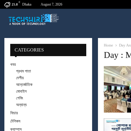
C
Dhaka
August 7, 2026
25.8
Home
Day Ar
CATEGORIES
Day : 
খবর
প্রথম পাতা
দেশীয়
আন্তর্জাতিক
মোবাইল
গেমিং
অন্যান্য
ফিচার
টেলিকম
ক্যাম্পাস