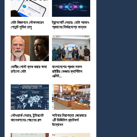
মেটা বিজ্ঞাপনে স্টেবলকয়েন
ট্রান্সপোর্ট লেয়ার: ডেটা আদান-
পেমেন্ট সুবিধা চালু
প্রদানের নির্ভরযোগ্য মাধ্যম
মোদীর পোস্ট ব্লক করায় ক্ষমা
বাংলাদেশের প্রথম সফল
চাইলো মেটা
রাষ্ট্রীয় ভেঞ্চার ক্যাপিটাল
এক্সিট...
নেটওয়ার্ক লেয়ার, ইন্টারনেট
সাইবার নিরাপত্তা জোরদারে
কানেকশনের পেছনের গল্প
২টি ডিজিটাল প্ল্যাটফর্ম
উদ্বোধন