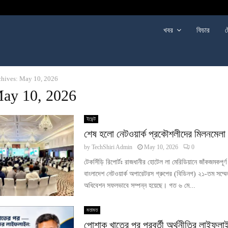
খবর
ফিচার
ট
chives: May 10, 2026
May 10, 2026
ইভেন্ট
শেষ হলো নেটওয়ার্ক প্রকৌশলীদের মিলনমেলা
by
TechShiri Admin
May 10, 2026
0
টেকসিঁড়ি রিপোর্টঃ রাজধানীর হোটেল লা মেরিডিয়ানে জাঁকজমকপূর্ণ অ
বাংলাদেশ নেটওয়ার্ক অপারেটরস গ্রুপের (বিডিনগ) ২১-তম সম্ম
অধিবেশন সফলভাবে সম্পন্ন হয়েছে। গত ৬ মে...
মতামত
পোশাক খাতের পর পরবর্তী অর্থনীতির লাইফলা