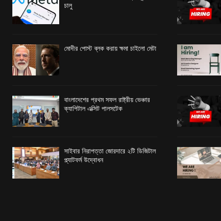
চালু
মোদীর পোস্ট ব্লক করায় ক্ষমা চাইলো মেটা
বাংলাদেশের প্রথম সফল রাষ্ট্রীয় ভেঞ্চার
ক্যাপিটাল এক্সিট পালসটেক
সাইবার নিরাপত্তা জোরদারে ২টি ডিজিটাল
প্ল্যাটফর্ম উদ্বোধন