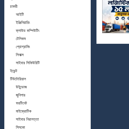
চাকরী
আইটি
ইঞ্জিনিয়ারিং
ক্লাউড কম্পিউটিং
টেলিকম
প্রোগ্রামিং
লিনাক্স
সাইবার সিকিউরিটি
ইভেন্ট
টিউটোরিয়াল
উইন্ডোজ
জুনিপার
ফরটিনেট
মাইক্রোটিক
সাইবার নিরাপত্তা
সিসকো