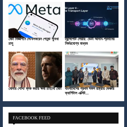
মেটা বিজ্ঞাপনে স্টেবলকয়েন পেমেন্ট সুবিধা
ট্রান্সপোর্ট লেয়ার: ডেটা আদান-প্রদানের
চালু
নির্ভরযোগ্য মাধ্যম
মোদীর পোস্ট ব্লক করায় ক্ষমা চাইলো মেটা
বাংলাদেশের প্রথম সফল রাষ্ট্রীয় ভেঞ্চার
ক্যাপিটাল এক্সিট...
FACEBOOK FEED