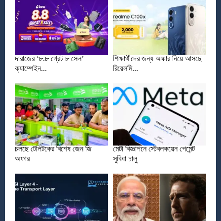
দারাজের ‘৮.৮ গ্রেট ৮ সেল’
শিক্ষার্থীদের জন্য অফার নিয়ে আসছে
ক্যাম্পেইন...
রিয়েলমি...
চলছে টেলিটকের বিশেষ জেন জি
মেটা বিজ্ঞাপনে স্টেবলকয়েন পেমেন্ট
অফার
সুবিধা চালু