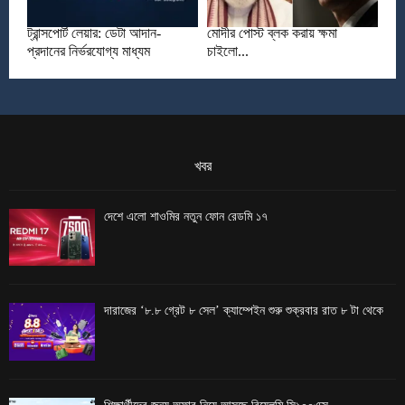
ট্রান্সপোর্ট লেয়ার: ডেটা আদান-
মোদীর পোস্ট ব্লক করায় ক্ষমা
প্রদানের নির্ভরযোগ্য মাধ্যম
চাইলো...
খবর
দেশে এলো শাওমির নতুন ফোন রেডমি ১৭
দারাজের ‘৮.৮ গ্রেট ৮ সেল’ ক্যাম্পেইন শুরু শুক্রবার রাত ৮ টা থেকে