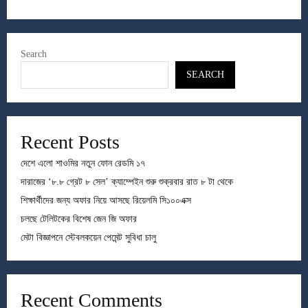
Search
SEARCH
Recent Posts
দেশে এলো শাওমির নতুন ফোন রেডমি ১৭
দারাজের ‘৮.৮ গ্রেট ৮ সেল’ ক্যাম্পেইন শুরু শুক্রবার রাত ৮ টা থেকে
শিক্ষার্থীদের জন্য অফার নিয়ে আসছে রিয়েলমি সি১০০এক্স
চলছে টেলিটকের বিশেষ জেন জি অফার
মেটা বিজ্ঞাপনে স্টেবলকয়েন পেমেন্ট সুবিধা চালু
Recent Comments