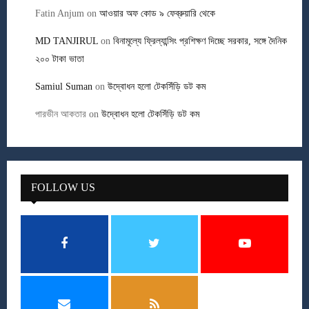
Fatin Anjum
on
আওয়ার অফ কোড ৯ ফেব্রুয়ারি থেকে
MD TANJIRUL
on
বিনামূল্যে ফ্রিল্যান্সিং প্রশিক্ষণ দিচ্ছে সরকার, সঙ্গে দৈনিক
২০০ টাকা ভাতা
Samiul Suman
on
উদ্বোধন হলো টেকসিঁড়ি ডট কম
পারভীন আকতার
on
উদ্বোধন হলো টেকসিঁড়ি ডট কম
FOLLOW US