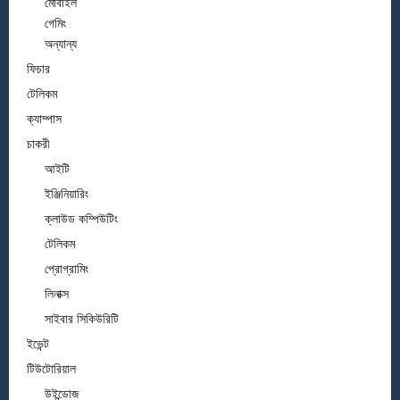
মোবাইল
গেমিং
অন্যান্য
ফিচার
টেলিকম
ক্যাম্পাস
চাকরী
আইটি
ইঞ্জিনিয়ারিং
ক্লাউড কম্পিউটিং
টেলিকম
প্রোগ্রামিং
লিনাক্স
সাইবার সিকিউরিটি
ইভেন্ট
টিউটোরিয়াল
উইন্ডোজ