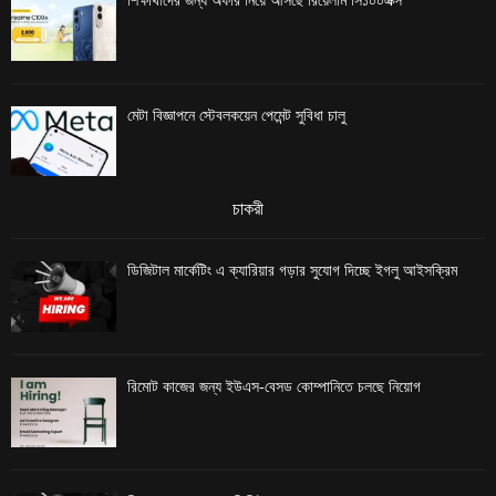
শিক্ষার্থীদের জন্য অফার নিয়ে আসছে রিয়েলমি সি১০০এক্স
মেটা বিজ্ঞাপনে স্টেবলকয়েন পেমেন্ট সুবিধা চালু
চাকরী
ডিজিটাল মার্কেটিং এ ক্যারিয়ার গড়ার সুযোগ দিচ্ছে ইগলু আইসক্রিম
রিমোট কাজের জন্য ইউএস-বেসড কোম্পানিতে চলছে নিয়োগ