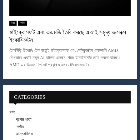
খবর
গেমিং
মাইক্রোসফট এবং এএমডি তৈরি করছে এআই সমৃদ্ধ এক্সবক্স
ইকোসিস্টেম
টেকসিঁড়ি রিপোর্টঃ টেক জায়ান্ট মাইক্রোসফট এবং সেমিকন্ডাক্টর কোম্পানি AMD
যৌথভাবে একটি নতুন AI-চালিত এক্সবক্স গেমিং ইকোসিস্টেম তৈরি করতে যাচ্ছে।
AMD-এর উন্নত চিপসেট প্রযুক্তি এবং মাইক্রোসফটের...
CATEGORIES
খবর
প্রথম পাতা
দেশীয়
আন্তর্জাতিক