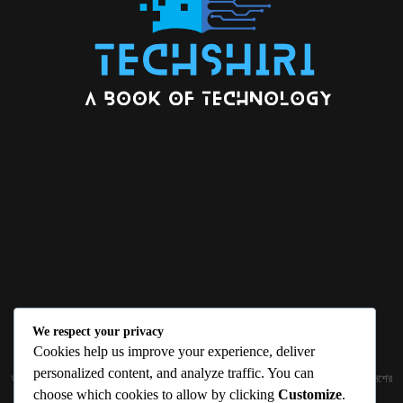
We respect your privacy
ABOUT US
Cookies help us improve your experience, deliver
personalized content, and analyze traffic. You can
জ্ঞান বিজ্ঞানের উৎকর্ষ আমাদের প্রভাবিত করে। আলোকিত করে। সেই আলো কে ধারণ কর দেশ ও বিদেশের
choose which cookies to allow by clicking
Customize
.
তথ্যপ্রযুক্তির অতিসাম্প্রতিক খবরাখবর পাঠকের হাতের মুঠোয় দিতে চায় টেকসিঁড়ি ডট কম।