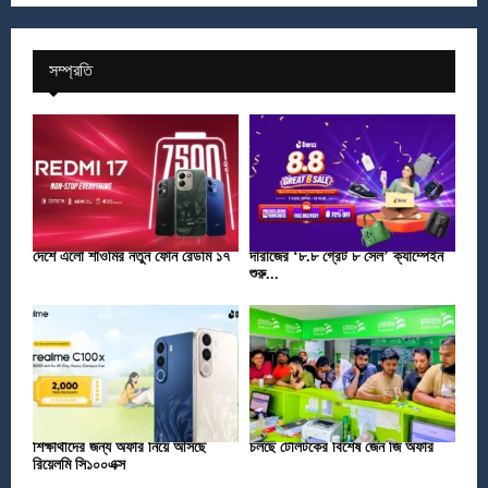
সম্প্রতি
দেশে এলো শাওমির নতুন ফোন রেডমি ১৭
দারাজের ‘৮.৮ গ্রেট ৮ সেল’ ক্যাম্পেইন
শুরু...
শিক্ষার্থীদের জন্য অফার নিয়ে আসছে
চলছে টেলিটকের বিশেষ জেন জি অফার
রিয়েলমি সি১০০এক্স