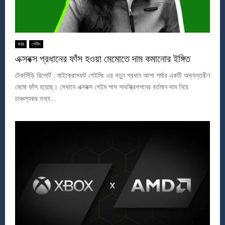
খবর
গেমিং
এক্সবক্স প্রধানের ফাঁস হওয়া মেমোতে দাম কমানোর ইঙ্গিত
টেকসিঁড়ি রিপোর্ট : মাইক্রোসফট গেইমিং এর নতুন প্রধান আশা শর্মার একটি অভ্যন্তরীণ
মেমো ফাঁস হয়েছে। সেখানে এক্সবক্স গেইম পাস সাবস্ক্রিপশনের বর্তমান দাম নিয়ে
চাঞ্চল্যকর তথ্য...