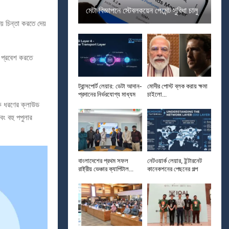
মেটা বিজ্ঞাপনে স্টেবলকয়েন পেমেন্ট সুবিধা চালু
়ে চিন্তা করতে দেয়
 প্রবেশ করতে
ট্রান্সপোর্ট লেয়ার: ডেটা আদান-
মোদীর পোস্ট ব্লক করায় ক্ষমা
প্রদানের নির্ভরযোগ্য মাধ্যম
চাইলো...
 ধরণের ক্লাউড
বং বহু পপুলার
বাংলাদেশের প্রথম সফল
নেটওয়ার্ক লেয়ার, ইন্টারনেট
রাষ্ট্রীয় ভেঞ্চার ক্যাপিটাল...
কানেকশনের পেছনের গল্প