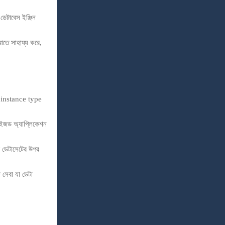
েটাবেস ইঞ্জিন
তে সাহায্য করে,
 instance type
জড অ্যাপ্লিকেশন
 ডেটাসেটের উপর
েবা যা ডেটা