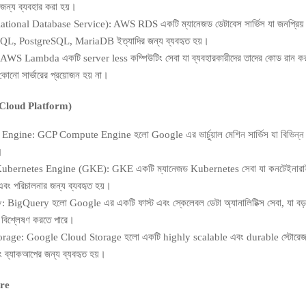
জন্য ব্যবহার করা হয়।
tional Database Service): AWS RDS একটি ম্যানেজড ডেটাবেস সার্ভিস যা জনপ্রিয় ড
L, PostgreSQL, MariaDB ইত্যাদির জন্য ব্যবহৃত হয়।
WS Lambda একটি server less কম্পিউটিং সেবা যা ব্যবহারকারীদের তাদের কোড রান করা
 কোনো সার্ভারের প্রয়োজন হয় না।
Cloud Platform)
ngine: GCP Compute Engine হলো Google এর ভার্চুয়াল মেশিন সার্ভিস যা বিভিন্ন
।
bernetes Engine (GKE): GKE একটি ম্যানেজড Kubernetes সেবা যা কনটেইনারাই
ট এবং পরিচালনার জন্য ব্যবহৃত হয়।
BigQuery হলো Google এর একটি ফাস্ট এবং স্কেলেবল ডেটা অ্যানালিটিক্স সেবা, যা বড়
ম বিশ্লেষণ করতে পারে।
rage: Google Cloud Storage হলো একটি highly scalable এবং durable স্টোরেজ স
ং ব্যাকআপের জন্য ব্যবহৃত হয়।
re