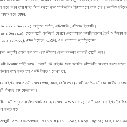
কাজ করে ইন্টারনেটের মাধ্যমে বিভিন্ন সার্ভার এবং ডেটা সেন্টার ব্যবহার করে। যখন একজন ইউজ
র করে, তখন তারা মূলত ভিন্ন স্থানে থাকা সার্ভারগুলির রিসোর্সগুলো ভাড়া নেয়। ক্লাউড পরিষেব
া অফার করে, যেমন:
re as a Service): ভার্চুয়াল মেশিন, নেটওয়ার্কিং, স্টোরেজ ইত্যাদি।
 a Service): ডেভেলপমেন্ট প্ল্যাটফর্ম, যেখানে ডেভেলপাররা অ্যাপ্লিকেশন তৈরি ও ডিপ্লয় 
as a Service): যেমন ইমেইল, CRM, এবং অন্যান্য অ্যাপ্লিকেশন।
োজন অনুযায়ী স্কেল করা যায় এবং ইউজার কেবল ব্যবহার অনুযায়ী পেমেন্ট করে।
কটি ই-কমার্স সাইট আছে। আপনি এই সাইটের জন্য ক্লাউড কম্পিউটিং ব্যবহার করতে পারেন। 
 কিভাবে কাজ করবে তার একটি উদাহরণ দেওয়া হল:
 সাইটের সমস্ত ডেটা (যেমন পণ্য, ব্যবহারকারী তথ্য) একটি ক্লাউড স্টোরেজ সার্ভিসে সংরক্
 নিরাপদ এবং স্কেলেবল।
ি একটি ভার্চুয়াল সার্ভারে হোস্ট করা হবে (যেমন AWS EC2)। এটি আপনার সাইটের ট্রাফিক 
্কেল করতে পারে।
লপমেন্ট:
আপনার ডেভেলপাররা PaaS সেবা (যেমন Google App Engine) ব্যবহার করে দ্র