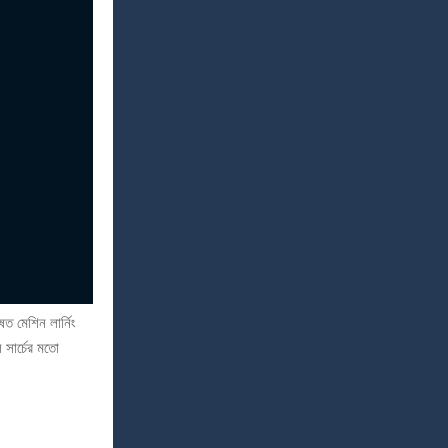
 মেশিন লার্নিং
 সার্চের মতো