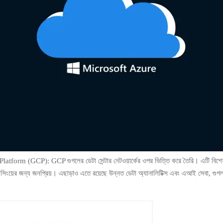
tform (GCP): GCP গুগলের ডেটা সেন্টার নেটওয়ার্কের ওপর ভিত্তি করে তৈরি। এটি বিশেষত
েসিংয়ের জন্য জনপ্রিয়। এছাড়াও এতে রয়েছে উন্নত ডেটা অ্যানালিটিক্স এবং এআই সেবা, গুগল