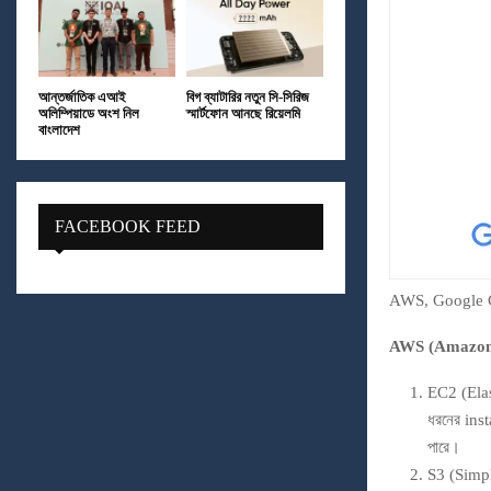
আন্তর্জাতিক এআই
বিগ ব্যাটারির নতুন সি-সিরিজ
অলিম্পিয়াডে অংশ নিল
স্মার্টফোন আনছে রিয়েলমি
বাংলাদেশ
FACEBOOK FEED
AWS, Google Cl
AWS (Amazon 
EC2 (Elast
ধরনের inst
পারে।
S3 (Simple