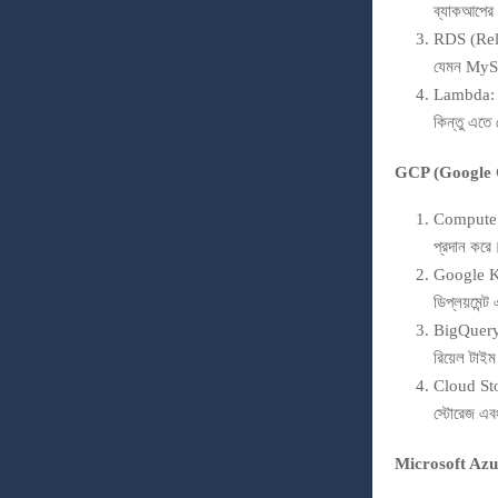
ব্যাকআপের 
RDS (Rela
যেমন MySQ
Lambda: A
কিন্তু এতে
GCP (Google 
Compute E
প্রদান করে
Google Ku
ডিপ্লয়মেন্
BigQuery: 
রিয়েল টাই
Cloud Sto
স্টোরেজ এব
Microsoft Azu