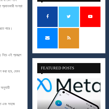
ার বা কোম্পানি
া প্রদানকারী সংস্থা
করতে পারে।
নিচে এই প্রকল্পে
FEATURED POSTS
ষণ করা হবে, যেমন
অনুযায়ী
ুত এবং সহজে