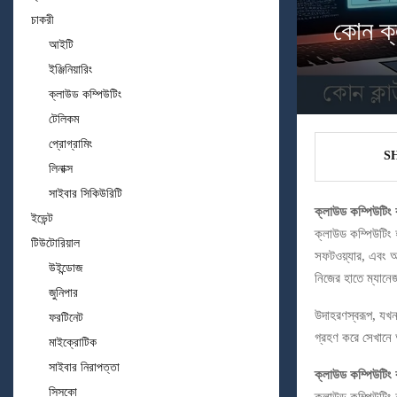
চাকরী
কোন ক
আইটি
ইঞ্জিনিয়ারিং
ক্লাউড কম্পিউটিং
টেলিকম
প্রোগ্রামিং
S
লিনাক্স
সাইবার সিকিউরিটি
ক্লাউড কম্পিউটিং
ইভেন্ট
ক্লাউড কম্পিউটিং হ
টিউটোরিয়াল
সফটওয়্যার, এবং অন
উইন্ডোজ
নিজের হাতে ম্যানে
জুনিপার
উদাহরণস্বরূপ, যখ
ফরটিনেট
গ্রহণ করে সেখানে
মাইক্রোটিক
সাইবার নিরাপত্তা
ক্লাউড কম্পিউটিং
সিসকো