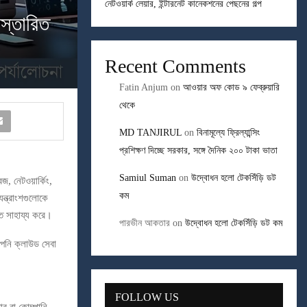
নেটওয়ার্ক লেয়ার, ইন্টারনেট কানেকশনের পেছনের গল্প
্তারিত
Recent Comments
Fatin Anjum
on
আওয়ার অফ কোড ৯ ফেব্রুয়ারি
থেকে
MD TANJIRUL
on
বিনামূল্যে ফ্রিল্যান্সিং
প্রশিক্ষণ দিচ্ছে সরকার, সঙ্গে দৈনিক ২০০ টাকা ভাতা
Samiul Suman
on
উদ্বোধন হলো টেকসিঁড়ি ডট
জ, নেটওয়ার্কিং,
কম
ন্ত্রাংশগুলোকে
তে সাহায্য করে।
পারভীন আকতার
on
উদ্বোধন হলো টেকসিঁড়ি ডট কম
পনি ক্লাউড সেবা
FOLLOW US