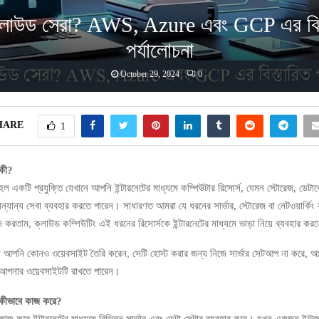
্লাউড সেরা? AWS, Azure এবং GCP এর বিস
পর্যালোচনা
October 29, 2024
0
HARE
1
 কী?
ল একটি প্রযুক্তি যেখানে আপনি ইন্টারনেটের মাধ্যমে কম্পিউটার রিসোর্স, যেমন স্টোরেজ, ডেটাবে
্যান্য সেবা ব্যবহার করতে পারেন। সাধারণত আমরা যে ধরনের সার্ভার, স্টোরেজ বা নেটওয়ার্কিং য
জ করতাম, ক্লাউড কম্পিউটিং এই ধরনের রিসোর্সকে ইন্টারনেটের মাধ্যমে ভাড়া নিয়ে ব্যবহার কর
ন আপনি কোনও ওয়েবসাইট তৈরি করেন, সেটি হোস্ট করার জন্য নিজে সার্ভার সেটআপ না করে, আ
 আপনার ওয়েবসাইটটি রাখতে পারেন।
 কীভাবে কাজ করে?