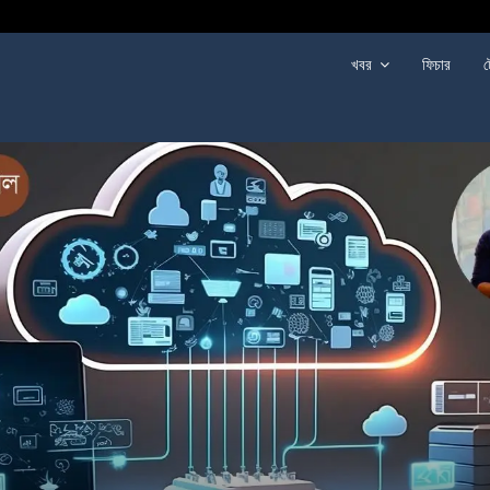
খবর
ফিচার
ট