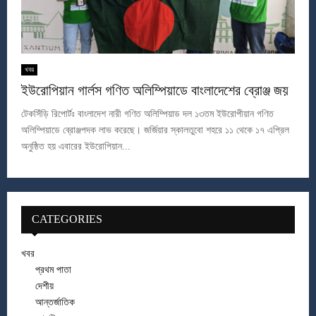
খবর
ইউরোপিয়ান গার্লস গণিত অলিম্পিয়াডে বাংলাদেশের ব্রোঞ্জ জয়
টেকসিঁড়ি রিপোর্টঃ বাংলাদেশ নারী গণিত অলিম্পিয়াড দল ১৩তম ইউরোপীয়ান গণিত
অলিম্পিয়াডে ব্রোঞ্জপদক লাভ করেছে। জর্জিয়ার স্কালতুবো শহরে ১১ থেকে ১৭ এপ্রিল
অনুষ্ঠিত হয় এবারের ইউরোপিয়ান...
CATEGORIES
খবর
প্রথম পাতা
দেশীয়
আন্তর্জাতিক