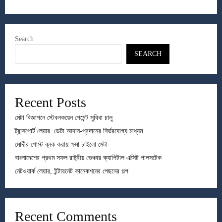
Search
SEARCH
Recent Posts
মেটা বিজ্ঞাপনে স্টেবলকয়েন পেমেন্ট সুবিধা চালু
ট্রান্সপোর্ট লেয়ার: ডেটা আদান-প্রদানের নির্ভরযোগ্য মাধ্যম
মোদীর পোস্ট ব্লক করায় ক্ষমা চাইলো মেটা
বাংলাদেশের প্রথম সফল রাষ্ট্রীয় ভেঞ্চার ক্যাপিটাল এক্সিট পালসটেক
নেটওয়ার্ক লেয়ার, ইন্টারনেট কানেকশনের পেছনের গল্প
Recent Comments