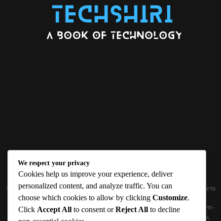
We respect your privacy
ABOUT US
Cookies help us improve your experience, deliver
personalized content, and analyze traffic. You can
জ্ঞান বিজ্ঞানের উৎকর্ষ আমাদের প্রভাবিত করে। আলোকিত করে। সেই আলো কে ধারণ কর দেশ ও বিদেশের
choose which cookies to allow by clicking
Customize
.
তথ্যপ্রযুক্তির অতিসাম্প্রতিক খবরাখবর পাঠকের হাতের মুঠোয় দিতে চায় টেকসিঁড়ি ডট কম।
প্রকাশক ও নির্বাহী সম্পাদকঃ সামিউল হক সুমন ১৮৮/১ (২য় তলা), ইনার সার্কুলার রোড, আরামবাগ, ঢাকা-
Click
Accept All
to consent or
Reject All
to decline
১০০০ মোবাইলঃ 01511759094, 01511759095 ইমেইলঃ
techshiribd@gmail.com
,