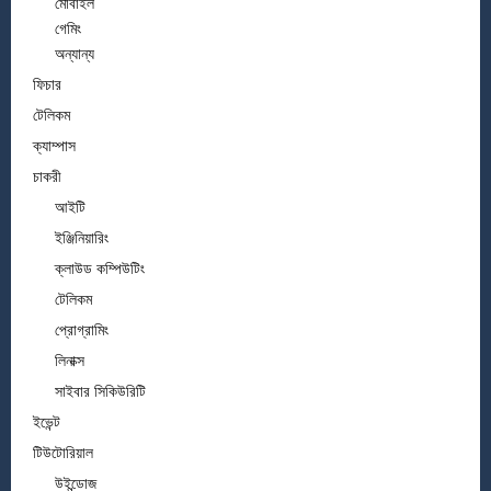
মোবাইল
গেমিং
অন্যান্য
ফিচার
টেলিকম
ক্যাম্পাস
চাকরী
আইটি
ইঞ্জিনিয়ারিং
ক্লাউড কম্পিউটিং
টেলিকম
প্রোগ্রামিং
লিনাক্স
সাইবার সিকিউরিটি
ইভেন্ট
টিউটোরিয়াল
উইন্ডোজ