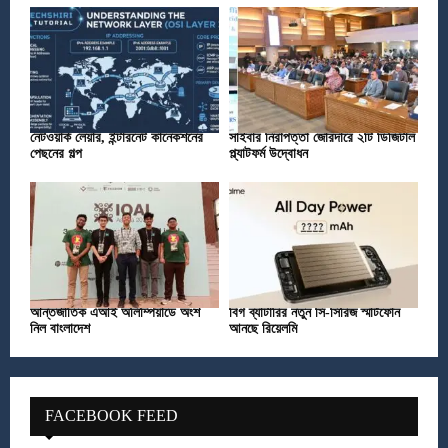
নেটওয়ার্ক লেয়ার, ইন্টারনেট কানেকশনের
সাইবার নিরাপত্তা জোরদারে ২টি ডিজিটাল
পেছনের গল্প
প্ল্যাটফর্ম উদ্বোধন
আন্তর্জাতিক এআই অলিম্পিয়াডে অংশ
বিগ ব্যাটারির নতুন সি-সিরিজ স্মার্টফোন
নিল বাংলাদেশ
আনছে রিয়েলমি
FACEBOOK FEED