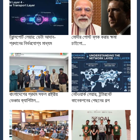
ট্রান্সপোর্ট লেয়ার: ডেটা আদান-
মোদীর পোস্ট ব্লক করায় ক্ষমা
প্রদানের নির্ভরযোগ্য মাধ্যম
চাইলো...
বাংলাদেশের প্রথম সফল রাষ্ট্রীয়
নেটওয়ার্ক লেয়ার, ইন্টারনেট
ভেঞ্চার ক্যাপিটাল...
কানেকশনের পেছনের গল্প