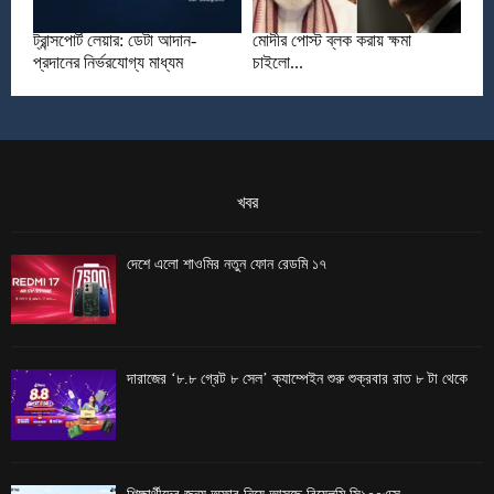
ট্রান্সপোর্ট লেয়ার: ডেটা আদান-
মোদীর পোস্ট ব্লক করায় ক্ষমা
প্রদানের নির্ভরযোগ্য মাধ্যম
চাইলো...
খবর
দেশে এলো শাওমির নতুন ফোন রেডমি ১৭
দারাজের ‘৮.৮ গ্রেট ৮ সেল’ ক্যাম্পেইন শুরু শুক্রবার রাত ৮ টা থেকে