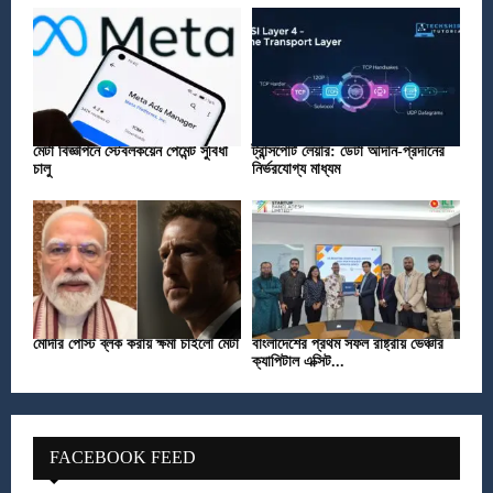
মেটা বিজ্ঞাপনে স্টেবলকয়েন পেমেন্ট সুবিধা
ট্রান্সপোর্ট লেয়ার: ডেটা আদান-প্রদানের
চালু
নির্ভরযোগ্য মাধ্যম
মোদীর পোস্ট ব্লক করায় ক্ষমা চাইলো মেটা
বাংলাদেশের প্রথম সফল রাষ্ট্রীয় ভেঞ্চার
ক্যাপিটাল এক্সিট...
FACEBOOK FEED