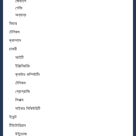
মোবাইল
গেমিং
অন্যান্য
ফিচার
টেলিকম
ক্যাম্পাস
চাকরী
আইটি
ইঞ্জিনিয়ারিং
ক্লাউড কম্পিউটিং
টেলিকম
প্রোগ্রামিং
লিনাক্স
সাইবার সিকিউরিটি
ইভেন্ট
টিউটোরিয়াল
উইন্ডোজ