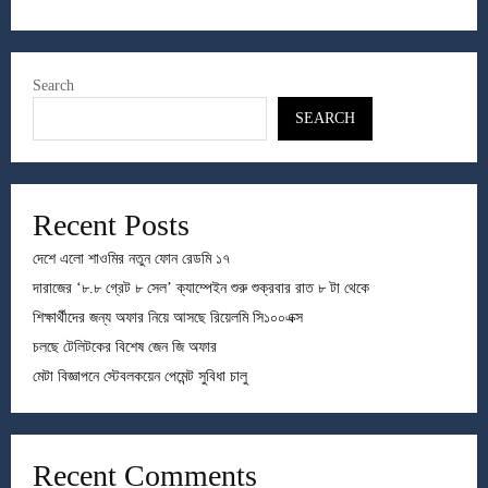
Search
SEARCH
Recent Posts
দেশে এলো শাওমির নতুন ফোন রেডমি ১৭
দারাজের ‘৮.৮ গ্রেট ৮ সেল’ ক্যাম্পেইন শুরু শুক্রবার রাত ৮ টা থেকে
শিক্ষার্থীদের জন্য অফার নিয়ে আসছে রিয়েলমি সি১০০এক্স
চলছে টেলিটকের বিশেষ জেন জি অফার
মেটা বিজ্ঞাপনে স্টেবলকয়েন পেমেন্ট সুবিধা চালু
Recent Comments