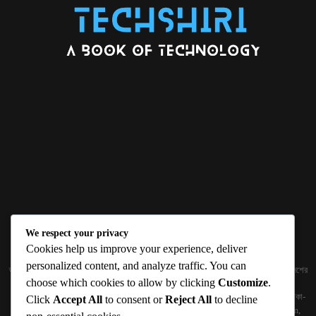
We respect your privacy
ABOUT US
Cookies help us improve your experience, deliver
personalized content, and analyze traffic. You can
জ্ঞান বিজ্ঞানের উৎকর্ষ আমাদের প্রভাবিত করে। আলোকিত করে। সেই আলো কে ধারণ কর দেশ ও বিদেশের
choose which cookies to allow by clicking
Customize
.
তথ্যপ্রযুক্তির অতিসাম্প্রতিক খবরাখবর পাঠকের হাতের মুঠোয় দিতে চায় টেকসিঁড়ি ডট কম।
প্রকাশক ও নির্বাহী সম্পাদকঃ সামিউল হক সুমন ১৮৮/১ (২য় তলা), ইনার সার্কুলার রোড, আরামবাগ, ঢাকা-
Click
Accept All
to consent or
Reject All
to decline
১০০০ মোবাইলঃ 01511759094, 01511759095 ইমেইলঃ
techshiribd@gmail.com
,