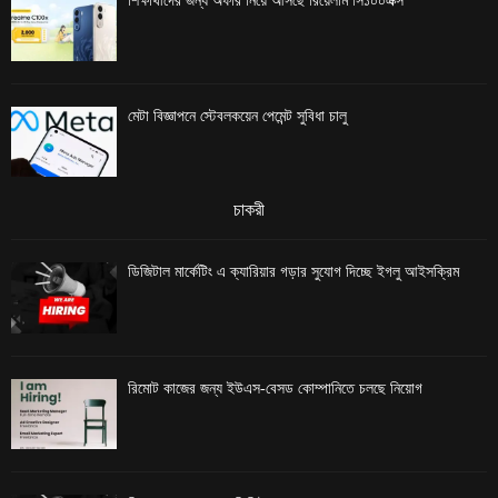
শিক্ষার্থীদের জন্য অফার নিয়ে আসছে রিয়েলমি সি১০০এক্স
মেটা বিজ্ঞাপনে স্টেবলকয়েন পেমেন্ট সুবিধা চালু
চাকরী
ডিজিটাল মার্কেটিং এ ক্যারিয়ার গড়ার সুযোগ দিচ্ছে ইগলু আইসক্রিম
রিমোট কাজের জন্য ইউএস-বেসড কোম্পানিতে চলছে নিয়োগ