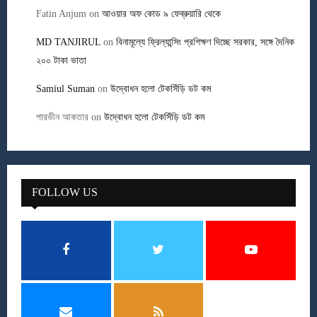
Fatin Anjum
on
আওয়ার অফ কোড ৯ ফেব্রুয়ারি থেকে
MD TANJIRUL
on
বিনামূল্যে ফ্রিল্যান্সিং প্রশিক্ষণ দিচ্ছে সরকার, সঙ্গে দৈনিক
২০০ টাকা ভাতা
Samiul Suman
on
উদ্বোধন হলো টেকসিঁড়ি ডট কম
পারভীন আকতার
on
উদ্বোধন হলো টেকসিঁড়ি ডট কম
FOLLOW US