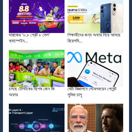
দারাজের ‘৮.৮ গ্রেট ৮ সেল’
শিক্ষার্থীদের জন্য অফার নিয়ে আসছে
ক্যাম্পেইন...
রিয়েলমি...
চলছে টেলিটকের বিশেষ জেন জি
মেটা বিজ্ঞাপনে স্টেবলকয়েন পেমেন্ট
অফার
সুবিধা চালু