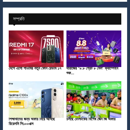
সম্প্রতি
দেশে এলো শাওমির নতুন ফোন রেডমি ১৭
দারাজের ‘৮.৮ গ্রেট ৮ সেল’ ক্যাম্পেইন
শুরু...
শিক্ষার্থীদের জন্য অফার নিয়ে আসছে
চলছে টেলিটকের বিশেষ জেন জি অফার
রিয়েলমি সি১০০এক্স