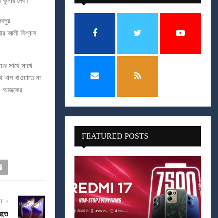
বল কুমার দেব।
বপুর
়দার আলী বিশ্বাস
়ের সাথে সাথে
থে খাপ খাওয়াতে না
জন। আজকের
FEATURED POSTS
ST
রতে