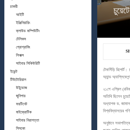
চাকরী
চুয়েট
আইটি
ইঞ্জিনিয়ারিং
ক্লাউড কম্পিউটিং
টেলিকম
প্রোগ্রামিং
S
লিনাক্স
সাইবার সিকিউরিটি
টেকসিঁড়ি রিপোর্ট :
ইভেন্ট
অ্যান্ড অ্যাপ্লিকেশ
টিউটোরিয়াল
উইন্ডোজ
২১শে এপ্রিল (রবিব
জুনিপার
অতিথি ছিলেন চুয়ে
অধ্যাপক ড. জামাল 
ফরটিনেট
বিশ্ববিদ্যালয়ের গ
মাইক্রোটিক
সাইবার নিরাপত্তা
অনুষ্ঠানে সভাপতিত
সিসকো