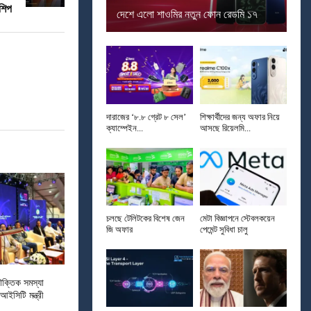
রশিপ
দেশে এলো শাওমির নতুন ফোন রেডমি ১৭
দারাজের ‘৮.৮ গ্রেট ৮ সেল’
শিক্ষার্থীদের জন্য অফার নিয়ে
ক্যাম্পেইন...
আসছে রিয়েলমি...
চলছে টেলিটকের বিশেষ জেন
মেটা বিজ্ঞাপনে স্টেবলকয়েন
জি অফার
পেমেন্ট সুবিধা চালু
ক্তিক সমস্যা
ইসিটি মন্ত্রী