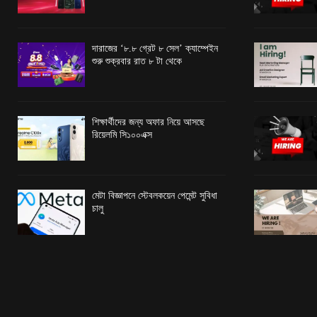
দারাজের ‘৮.৮ গ্রেট ৮ সেল’ ক্যাম্পেইন
শুরু শুক্রবার রাত ৮ টা থেকে
শিক্ষার্থীদের জন্য অফার নিয়ে আসছে
রিয়েলমি সি১০০এক্স
মেটা বিজ্ঞাপনে স্টেবলকয়েন পেমেন্ট সুবিধা
চালু