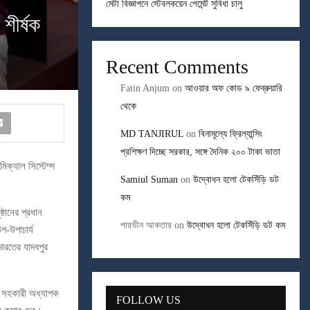
মেটা বিজ্ঞাপনে স্টেবলকয়েন পেমেন্ট সুবিধা চালু
 শীর্ষক
Recent Comments
Fatin Anjum
on
আওয়ার অফ কোড ৯ ফেব্রুয়ারি
থেকে
MD TANJIRUL
on
বিনামূল্যে ফ্রিল্যান্সিং
প্রশিক্ষণ দিচ্ছে সরকার, সঙ্গে দৈনিক ২০০ টাকা ভাতা
মিক্যাল সিস্টেম্স
Samiul Suman
on
উদ্বোধন হলো টেকসিঁড়ি ডট
কম
ঠানের প্রধান
পারভীন আকতার
on
উদ্বোধন হলো টেকসিঁড়ি ডট কম
-উপাচার্য
ভারতের যাদবপুর
র সহকারী অধ্যাপক
FOLLOW US