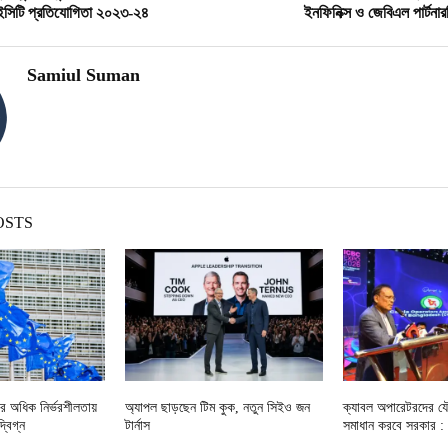
সিটি প্রতিযোগিতা ২০২৩-২৪
ইনফিনিক্স ও জেবিএল পার্টনা
Samiul Suman
OSTS
উপর অধিক নির্ভরশীলতায়
অ্যাপল ছাড়ছেন টিম কুক, নতুন সিইও জন
ক্যাবল অপারেটরদের যৌ
্বিগ্ন
টার্নাস
সমাধান করবে সরকার : আ