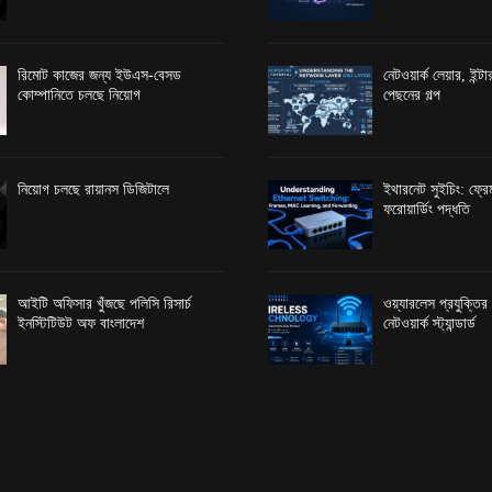
রিমোট কাজের জন্য ইউএস-বেসড
নেটওয়ার্ক লেয়ার, ইন্
কোম্পানিতে চলছে নিয়োগ
পেছনের গল্প
নিয়োগ চলছে রায়ানস ডিজিটালে
ইথারনেট সুইচিং: ফ্রেম
ফরোয়ার্ডিং পদ্ধতি
আইটি অফিসার খুঁজছে পলিসি রিসার্চ
ওয়্যারলেস প্রযুক্তি
ইনস্টিটিউট অফ বাংলাদেশ
নেটওয়ার্ক স্ট্যান্ডার্ড