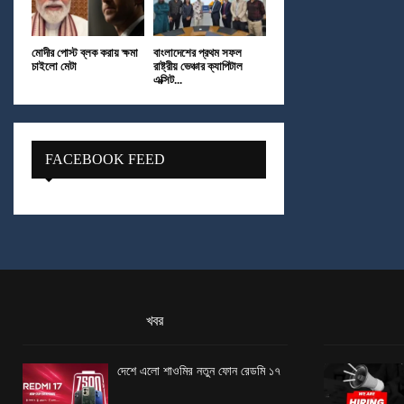
মোদীর পোস্ট ব্লক করায় ক্ষমা
বাংলাদেশের প্রথম সফল
চাইলো মেটা
রাষ্ট্রীয় ভেঞ্চার ক্যাপিটাল
এক্সিট...
FACEBOOK FEED
খবর
দেশে এলো শাওমির নতুন ফোন রেডমি ১৭