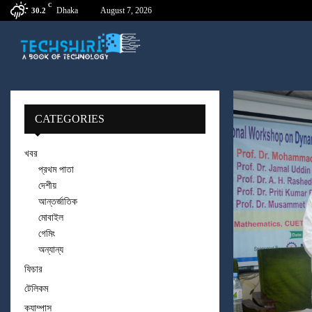
C
Dhaka
August 7, 2026
30.2
CATEGORIES
খবর
প্রথম পাতা
দেশীয়
আন্তর্জাতিক
মোবাইল
গেমিং
অন্যান্য
ফিচার
টেলিকম
ক্যাম্পাস