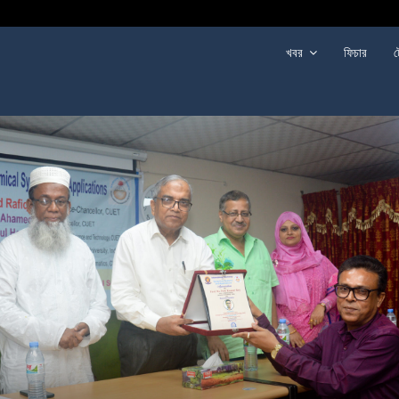
খবর
ফিচার
ট