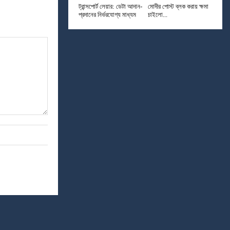
ট্রান্সপোর্ট লেয়ার: ডেটা আদান-
মোদীর পোস্ট ব্লক করায় ক্ষমা
প্রদানের নির্ভরযোগ্য মাধ্যম
চাইলো...