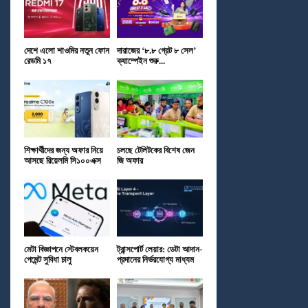
দেশে এলো শাওমির নতুন ফোন
দারাজের ‘৮.৮ গ্রেট ৮ সেল’
রেডমি ১৭
ক্যাম্পেইন শুরু...
শিক্ষার্থীদের জন্য অফার নিয়ে
চলছে টেলিটকের বিশেষ জেন
আসছে রিয়েলমি সি১০০এক্স
জি অফার
মেটা বিজ্ঞাপনে স্টেবলকয়েন
ট্রান্সপোর্ট লেয়ার: ডেটা আদান-
পেমেন্ট সুবিধা চালু
প্রদানের নির্ভরযোগ্য মাধ্যম