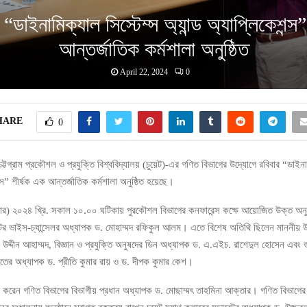
ে “ডাইনামিক্যাল সিস্টেম্স অ্যান্ড অ্যাপ্লিকেশন্স”
আন্তর্জাতিক কর্মশালা অনুষ্ঠিত
April 22, 2024
0
HARE
0
 চট্টগ্রাম প্রকৌশল ও প্রযুক্তি বিশ্ববিদ্যালয় (চুয়েট)-এর গণিত বিভাগের উদ্যোগে রবিবার “ডাইনা
ন্স” শীর্ষক এক আন্তর্জাতিক কর্মশালা অনুষ্ঠিত হয়েছে।
ার) ২০২৪ খ্রি. সকাল ১০.০০ ঘটিকায় পুরকৌশল বিভাগের কনফারেন্স কক্ষে আয়োজিত উক্ত অনুষ্
টের ভাইস-চ্যান্সেলর অধ্যাপক ড. মোহাম্মদ রফিকুল আলম। এতে বিশেষ অতিথি ছিলেন মাননীয় উপ
উদ্দীন আহাম্মদ, বিজ্ঞান ও প্রযুক্তি অনুষদের ডিন অধ্যাপক ড. এ.এইচ. রাশেদুল হোসেন এবং 
ণিতের অধ্যাপক ড. প্রীতি কুমার রায় ও ড. দীপক কুমার কেশ।
্ব করেন গণিত বিভাগের বিভাগীয় প্রধান অধ্যাপক ড. মোছাম্মৎ তাহমিনা আক্তার। গণিত বিভাগে