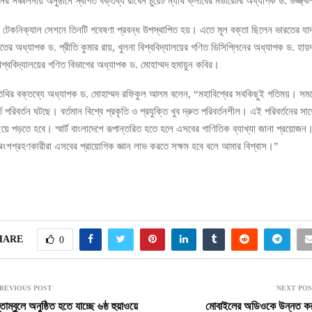
 সঞ্চালনায় অনুষ্ঠানে স্বাগত বক্তব্য রাখেন চুয়েট ম্যাথ ক্লাবের মডারেটর অধ্যাপক ড. উজ্জ্
ার টেকনিক্যাল সেশনে তিনটি গবেষণা প্রবন্ধ উপস্থাপিত হয়। এতে মূল বক্তা ছিলেন ভারতের যাদ
ণিতের অধ্যাপক ড. প্রীতি কুমার রায়, খুলনা বিশ্ববিদ্যালয়ের গণিত ডিসিপ্লিনের অধ্যাপক ড. হায
িশ্ববিদ্যালয়ের গণিত বিভাগের অধ্যাপক ড. মোহাম্মদ হুমায়ুন কবির।
অতিথির বক্তব্যে অধ্যাপক ড. মোহাম্মদ রফিকুল আলম বলেন, “মহাবিশ্বের সবকিছুই গতিময়। সময
তে পরিবর্তন ঘটছে। বর্তমান বিশ্বে প্রকৃতি ও প্রযুক্তি খুব দ্রুত পরিবর্তনশীল। এই পরিবর্তনের সা
য়ে পড়তে হবে। স্মার্ট বাংলাদেশে রূপান্তরিত হতে হলে এসবের গাণিতিক ব্যাখ্যা জানা প্রয়ো
 অংশগ্রহণকারীরা এসবের প্রায়োগিক জ্ঞান লাভ করতে সক্ষম হবে বলে আমার বিশ্বাস।”
HARE
0
REVIOUS POST
NEXT PO
তাম্বুলে অনুষ্ঠিত হতে যাচ্ছে ৬ষ্ঠ হুয়াওয়ে
মোবাইলের অডিওকে উন্নত ক