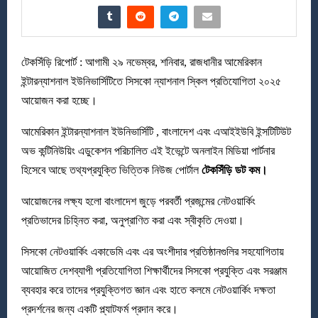
টেকসিঁড়ি রিপোর্ট : আগামী ২৯ নভেম্বর, শনিবার, রাজধানীর আমেরিকান
ইন্টারন্যাশনাল ইউনিভার্সিটিতে সিসকো ন্যাশনাল স্কিল প্রতিযোগিতা ২০২৫
আয়োজন করা হচ্ছে।
আমেরিকান ইন্টারন্যাশনাল ইউনিভার্সিটি , বাংলাদেশ এবং এআইইউবি ইন্সটিটিউট
অভ কন্টিনিউয়িং এডুকেশন পরিচালিত এই ইভেন্টে অনলাইন মিডিয়া পার্টনার
হিসেবে আছে তথ্যপ্রযুক্তি ভিত্তিক নিউজ পোর্টাল
টেকসিঁড়ি ডট কম।
আয়োজনের লক্ষ্য হলো বাংলাদেশ জুড়ে পরবর্তী প্রজন্মের নেটওয়ার্কিং
প্রতিভাদের চিহ্নিত করা, অনুপ্রাণিত করা এবং স্বীকৃতি দেওয়া।
সিসকো নেটওয়ার্কিং একাডেমি এবং এর অংশীদার প্রতিষ্ঠানগুলির সহযোগিতায়
আয়োজিত দেশব্যাপী প্রতিযোগিতা শিক্ষার্থীদের সিসকো প্রযুক্তি এবং সরঞ্জাম
ব্যবহার করে তাদের প্রযুক্তিগত জ্ঞান এবং হাতে কলমে নেটওয়ার্কিং দক্ষতা
প্রদর্শনের জন্য একটি প্ল্যাটফর্ম প্রদান করে।