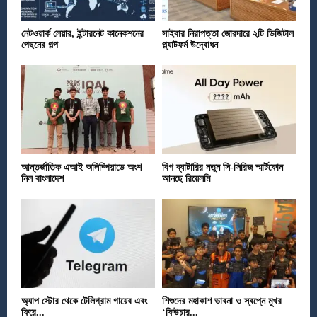
নেটওয়ার্ক লেয়ার, ইন্টারনেট কানেকশনের
সাইবার নিরাপত্তা জোরদারে ২টি ডিজিটাল
পেছনের গল্প
প্ল্যাটফর্ম উদ্বোধন
আন্তর্জাতিক এআই অলিম্পিয়াডে অংশ
বিগ ব্যাটারির নতুন সি-সিরিজ স্মার্টফোন
নিল বাংলাদেশ
আনছে রিয়েলমি
অ্যাপ স্টোর থেকে টেলিগ্রাম গায়েব এবং
শিশুদের মহাকাশ ভাবনা ও স্বপ্নে মুখর
ফিরে...
‘ফিউচার...