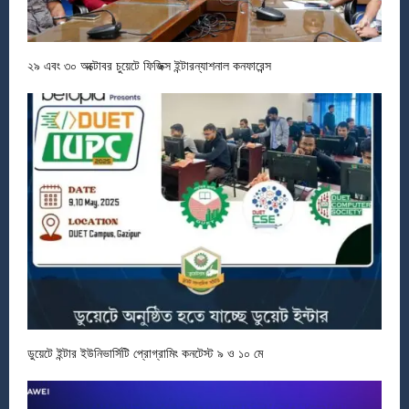
২৯ এবং ৩০ অক্টোবর চুয়েটে ফিজিক্স ইন্টারন্যাশনাল কনফারেন্স
ডুয়েটে ইন্টার ইউনিভার্সিটি প্রোগ্রামিং কনটেস্ট ৯ ও ১০ মে