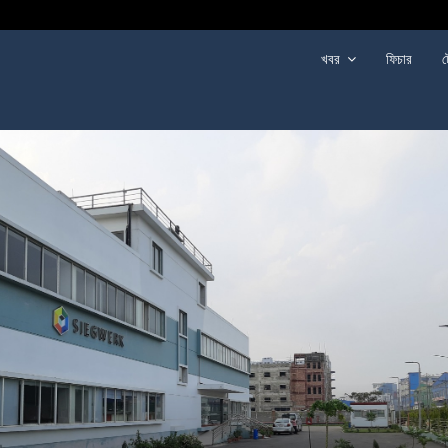
খবর
ফিচার
ট