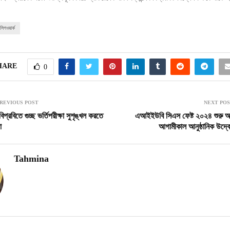
সিগওয়ার্ক
HARE
0
REVIOUS POST
NEXT PO
িপ্রবিতে গুচ্ছ ভর্তিপরীক্ষা সুশৃঙ্খল করতে
এআইইউবি সিএস ফেষ্ট ২০২৪ শুরু 
া
আগামীকাল আনুষ্ঠানিক উদ্ব
Tahmina