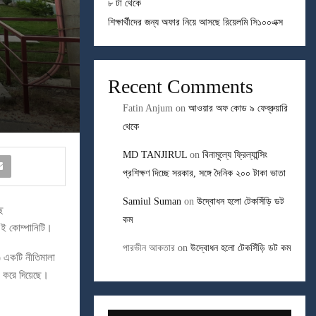
৮ টা থেকে
শিক্ষার্থীদের জন্য অফার নিয়ে আসছে রিয়েলমি সি১০০এক্স
Recent Comments
Fatin Anjum
on
আওয়ার অফ কোড ৯ ফেব্রুয়ারি
থেকে
MD TANJIRUL
on
বিনামূল্যে ফ্রিল্যান্সিং
প্রশিক্ষণ দিচ্ছে সরকার, সঙ্গে দৈনিক ২০০ টাকা ভাতা
Samiul Suman
on
উদ্বোধন হলো টেকসিঁড়ি ডট
ে
কম
এই কোম্পানিটি।
পারভীন আকতার
on
উদ্বোধন হলো টেকসিঁড়ি ডট কম
আই) একটি নীতিমালা
রণ করে দিয়েছে।