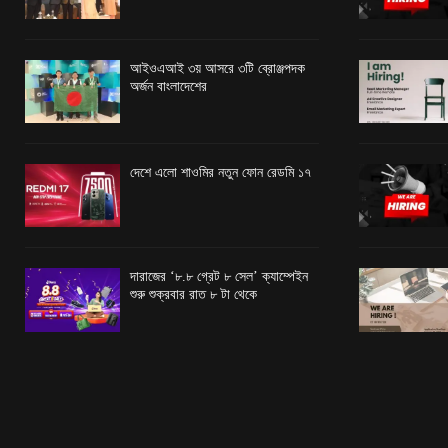
আইওএআই ৩য় আসরে ৩টি ব্রোঞ্জপদক
অর্জন বাংলাদেশের
দেশে এলো শাওমির নতুন ফোন রেডমি ১৭
দারাজের ‘৮.৮ গ্রেট ৮ সেল’ ক্যাম্পেইন
শুরু শুক্রবার রাত ৮ টা থেকে