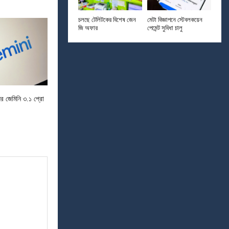
চলছে টেলিটকের বিশেষ জেন
মেটা বিজ্ঞাপনে স্টেবলকয়েন
জি অফার
পেমেন্ট সুবিধা চালু
ের জেমিনি ৩.১ প্রো