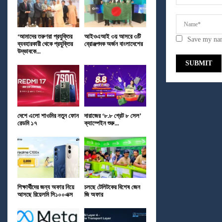
‘আমাদের তরুণরা প্রযুক্তির
আইওএআই ৩য় আসরে ৩টি
Save my nam
ব্যবহারকারী থেকে প্রযুক্তির
ব্রোঞ্জপদক অর্জন বাংলাদেশের
উদ্ভাবকে...
দেশে এলো শাওমির নতুন ফোন
দারাজের ‘৮.৮ গ্রেট ৮ সেল’
রেডমি ১৭
ক্যাম্পেইন শুরু...
শিক্ষার্থীদের জন্য অফার নিয়ে
চলছে টেলিটকের বিশেষ জেন
আসছে রিয়েলমি সি১০০এক্স
জি অফার