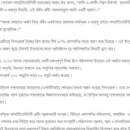
য়র গ্লোবাল সাসটেইনেবিলিটি ম্যানেজার সারাহ মাহ বলেন, “কালি ও কোটিং শিল্পে টেকসই ব্যবসা
্টা ও গুরুত্ব দিয়েছি, এই বর্ধিত রেটিং পারফরম্যান্স তারই একটি প্রমাণ।”
আমরা আমাদের অর্জন নিয়ে গর্বিত একইসাথে আমাদের কার্যক্রম ও ভ্যালু চেইনে সাসটেইনেবিলি
া দৃঢ়প্রতিজ্ঞ।”
েটিংয়ে সিগওয়ার্ক নিজের শিল্প খাতের শীর্ষ ১৮% কোম্পানির মধ্যে স্থান করে নিয়েছে। এই উন্
 অঞ্চল জুড়ে টেকসই উন্নয়নের জন্য প্রতিষ্ঠানের দৃঢ় প্রতিশ্রুতির বিষয়টি তুলে ধরে।
য়, ২০২৩ সালের স্কোরকার্ডের একটি গুরুত্বপূর্ণ বিষয় ছিল পরিবেশগত উন্নয়ন এই অর্জনে গুরুত্ব
 পদ্ধতি, নিঃসরণ কমানো এবং সার্কুলার প্যাকেজিং সমাধান।
ওয়ার্ক ১০০ পয়েন্টের মধ্যে ৮০ পয়েন্ট অর্জন করেছে।
ভিত্তিক লক্ষ্যমাত্রা উদ্যোগের (এসবিটিআই) ক্ষেত্রেও বৈধতা অর্জন করেছে সিগওয়ার্ক। এতে দে
রিনহাউজ গ্যাস হ্রাসের লক্ষ্যমাত্রা বিজ্ঞানসম্মতভাবে কমিয়েছে, যা বৈশ্বিক জলবায়ু লক্ষ্যমাত্রা অ
াখে।
শ্বিক সাসটেইনেবিলিটি রেটিং প্রদানকারী সংস্থা। বিভিন্ন কোম্পানির পরিবেশগত, সামাজিক 
র দক্ষতার ওপর ভিত্তি করে তাদের মূল্যায়ন করে সংস্থাটি।পরিবেশগত প্রভাব, শ্রম ও মানবাধিকা
উন্নয়নের মতো গুরুত্বপূর্ণ বিষয়ে প্রতিষ্ঠানের পারফরম্যান্সের বিস্তারিত বিশ্লেষণ করে থা