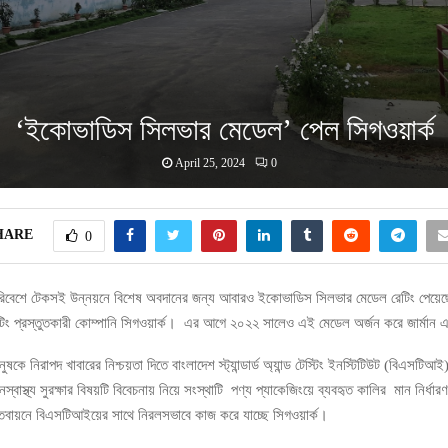
‘ইকোভাডিস সিলভার মেডেল’ পেল সিগওয়ার্ক
April 25, 2024
0
HARE
0
ঃ পরিবেশে টেকসই উন্নয়নে বিশেষ অবদানের জন্য আবারও ইকোভাডিস সিলভার মেডেল রেটিং পেয়েছ
কোটিং প্রস্তুতকারী কোম্পানি সিগওয়ার্ক। এর আগে ২০২২ সালেও এই মেডেল অর্জন করে জার্মান 
নুষকে নিরাপদ খাবারের নিশ্চয়তা দিতে বাংলাদেশ স্ট্যান্ডার্ড অ্যান্ড টেস্টিং ইনস্টিটিউট (বিএসটি
বাস্থ্য সুরক্ষার বিষয়টি বিবেচনায় নিয়ে সংস্থাটি পণ্য প্যাকেজিংয়ে ব্যবহৃত কালির মান নির্ধা
তবায়নে বিএসটিআইয়ের সাথে নিরলসভাবে কাজ করে যাচ্ছে সিগওয়ার্ক।