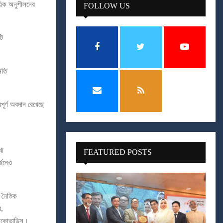
য়িক অনুশীলনের
FOLLOW US
টি
নতি
পূর্ণ অবদান রেখেছে
খা
FEATURED POSTS
র্জনেও
ও নৈতিক
র,
কে ইকোভাডিস।