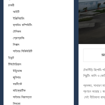
চাকরী
আইটি
ইঞ্জিনিয়ারিং
ক্লাউড কম্পিউটিং
টেলিকম
প্রোগ্রামিং
লিনাক্স
সাইবার সিকিউরিটি
S
ইভেন্ট
টিউটোরিয়াল
টেকসিঁড়ি রিপোর্ট
উইন্ডোজ
প্রিন্টিং কালি ও 
জুনিপার
ফরটিনেট
প্রসঙ্গত, সাধারণ মা
মাইক্রোটিক
প্রণয়ন করেছে। জনস্
সাইবার নিরাপত্তা
সেই নীতিমালা বাস্
সিসকো