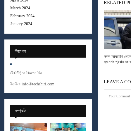
April 2024
RELATED P
March 2024
February 2024
January 2024
বিজ্ঞাপন
সকল অভিযোগ থেকে 
স্যামসাং প্রধান জে 
টেকসিঁড়িতে বিজ্ঞাপন দিন
LEAVE A C
ইমেইলঃ
info@techshiri.com
সম্প্রতি