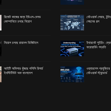
রিমোট কাজের জন্য ইউএস-বেসড
নেটওয়ার্ক লেয়ার, ইন্
কোম্পানিতে চলছে নিয়োগ
পেছনের গল্প
নিয়োগ চলছে রায়ানস ডিজিটালে
ইথারনেট সুইচিং: ফ্রেম
ফরোয়ার্ডিং পদ্ধতি
আইটি অফিসার খুঁজছে পলিসি রিসার্চ
ওয়্যারলেস প্রযুক্তি
ইনস্টিটিউট অফ বাংলাদেশ
নেটওয়ার্ক স্ট্যান্ডার্ড