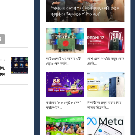
‘আমাদের তরুণরা প্রযুক্তির ব্যবহারকারী থেকে
প্রযুক্তির উদ্ভাবকে পরিণত হবে’
আইওএআই ৩য় আসরে ৩টি
দেশে এলো শাওমির নতুন ফোন
ST
ব্রোঞ্জপদক অর্জন...
রেডমি...
আজ,
োধন
দারাজের ‘৮.৮ গ্রেট ৮ সেল’
শিক্ষার্থীদের জন্য অফার নিয়ে
ক্যাম্পেইন...
আসছে রিয়েলমি...