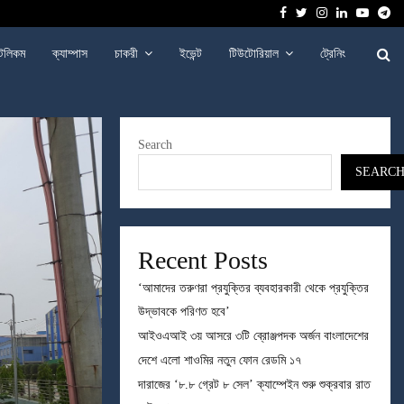
Facebook
Twitter
Instagram
Linkedin
Youtu
Te
েলিকম
ক্যাম্পাস
চাকরী
ইভেন্ট
টিউটোরিয়াল
ট্রেনিং
Search
SEARC
Recent Posts
‘আমাদের তরুণরা প্রযুক্তির ব্যবহারকারী থেকে প্রযুক্তির
উদ্ভাবকে পরিণত হবে’
আইওএআই ৩য় আসরে ৩টি ব্রোঞ্জপদক অর্জন বাংলাদেশের
দেশে এলো শাওমির নতুন ফোন রেডমি ১৭
দারাজের ‘৮.৮ গ্রেট ৮ সেল’ ক্যাম্পেইন শুরু শুক্রবার রাত