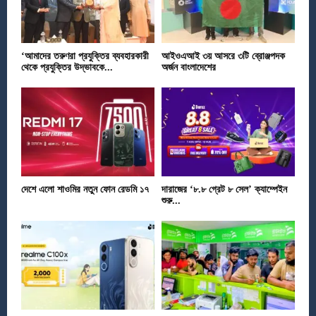
‘আমাদের তরুণরা প্রযুক্তির ব্যবহারকারী
আইওএআই ৩য় আসরে ৩টি ব্রোঞ্জপদক
থেকে প্রযুক্তির উদ্ভাবকে...
অর্জন বাংলাদেশের
দেশে এলো শাওমির নতুন ফোন রেডমি ১৭
দারাজের ‘৮.৮ গ্রেট ৮ সেল’ ক্যাম্পেইন
শুরু...