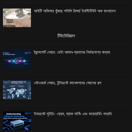
আইটি অফিসার খুঁজছে পলিসি রিসার্চ ইনস্টিটিউট অফ বাংলাদেশ
টিউটোরিয়াল
ট্রান্সপোর্ট লেয়ার: ডেটা আদান-প্রদানের নির্ভরযোগ্য মাধ্যম
নেটওয়ার্ক লেয়ার, ইন্টারনেট কানেকশনের পেছনের গল্প
ইথারনেট সুইচিং: ফ্রেম, ম্যাক লার্নিং এবং ফরোয়ার্ডিং পদ্ধতি