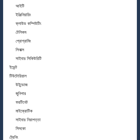
আইটি
ইঞ্জিনিয়ারিং
ক্লাউড কম্পিউটিং
টেলিকম
প্রোগ্রামিং
লিনাক্স
সাইবার সিকিউরিটি
ইভেন্ট
টিউটোরিয়াল
উইন্ডোজ
জুনিপার
ফরটিনেট
মাইক্রোটিক
সাইবার নিরাপত্তা
সিসকো
ট্রেনিং