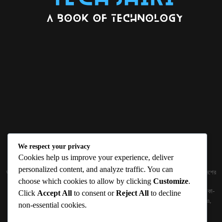
We respect your privacy
ABOUT US
Cookies help us improve your experience, deliver
personalized content, and analyze traffic. You can
জ্ঞান বিজ্ঞানের উৎকর্ষ আমাদের প্রভাবিত করে। আলোকিত করে। সেই আলো কে ধারণ কর দেশ ও বিদেশের
choose which cookies to allow by clicking
Customize
.
তথ্যপ্রযুক্তির অতিসাম্প্রতিক খবরাখবর পাঠকের হাতের মুঠোয় দিতে চায় টেকসিঁড়ি ডট কম।
প্রকাশক ও নির্বাহী সম্পাদকঃ সামিউল হক সুমন ১৮৮/১ (২য় তলা), ইনার সার্কুলার রোড, আরামবাগ, ঢাকা-
Click
Accept All
to consent or
Reject All
to decline
১০০০ মোবাইলঃ 01511759094, 01511759095 ইমেইলঃ
techshiribd@gmail.com
,
non-essential cookies.
info@techshiri.com
Terms and Conditions -
Privacy Policy -
About Us -
Contact Us