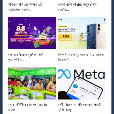
আইওএআই ৩য় আসরে ৩টি
দেশে এলো শাওমির নতুন ফোন
ব্রোঞ্জপদক অর্জন...
রেডমি...
দারাজের ‘৮.৮ গ্রেট ৮ সেল’
শিক্ষার্থীদের জন্য অফার নিয়ে আসছে
ক্যাম্পেইন...
রিয়েলমি...
চলছে টেলিটকের বিশেষ জেন জি
মেটা বিজ্ঞাপনে স্টেবলকয়েন পেমেন্ট
অফার
সুবিধা চালু