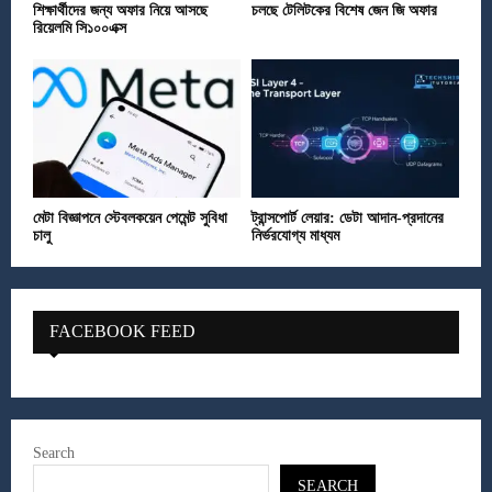
শিক্ষার্থীদের জন্য অফার নিয়ে আসছে
চলছে টেলিটকের বিশেষ জেন জি অফার
রিয়েলমি সি১০০এক্স
মেটা বিজ্ঞাপনে স্টেবলকয়েন পেমেন্ট সুবিধা
ট্রান্সপোর্ট লেয়ার: ডেটা আদান-প্রদানের
চালু
নির্ভরযোগ্য মাধ্যম
FACEBOOK FEED
Search
SEARCH