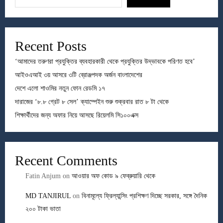
Recent Posts
‘আমাদের তরুণরা প্রযুক্তির ব্যবহারকারী থেকে প্রযুক্তির উদ্ভাবকে পরিণত হবে’
আইওএআই ৩য় আসরে ৩টি ব্রোঞ্জপদক অর্জন বাংলাদেশের
দেশে এলো শাওমির নতুন ফোন রেডমি ১৭
দারাজের ‘৮.৮ গ্রেট ৮ সেল’ ক্যাম্পেইন শুরু শুক্রবার রাত ৮ টা থেকে
শিক্ষার্থীদের জন্য অফার নিয়ে আসছে রিয়েলমি সি১০০এক্স
Recent Comments
Fatin Anjum
on
আওয়ার অফ কোড ৯ ফেব্রুয়ারি থেকে
MD TANJIRUL
on
বিনামূল্যে ফ্রিল্যান্সিং প্রশিক্ষণ দিচ্ছে সরকার, সঙ্গে দৈনিক
২০০ টাকা ভাতা