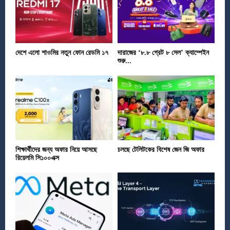
দেশে এলো শাওমির নতুন ফোন রেডমি ১৭
দারাজের ‘৮.৮ গ্রেট ৮ সেল’ ক্যাম্পেইন
শুরু...
শিক্ষার্থীদের জন্য অফার নিয়ে আসছে
চলছে টেলিটকের বিশেষ জেন জি অফার
রিয়েলমি সি১০০এক্স