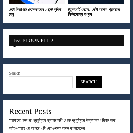
মেটা বিজ্ঞাপনে স্টেবলকয়েন পেমেন্ট সুবিধা
ট্রান্সপোর্ট লেয়ার: ডেটা আদান-প্রদানের
চালু
নির্ভরযোগ্য মাধ্যম
FACEBOOK FEED
Search
SEARCH
Recent Posts
‘আমাদের তরুণরা প্রযুক্তির ব্যবহারকারী থেকে প্রযুক্তির উদ্ভাবকে পরিণত হবে’
আইওএআই ৩য় আসরে ৩টি ব্রোঞ্জপদক অর্জন বাংলাদেশের