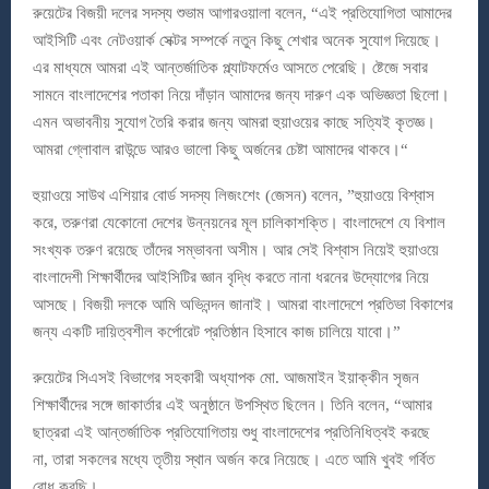
রুয়েটের বিজয়ী দলের সদস্য শুভাম আগারওয়ালা বলেন, “এই প্রতিযোগিতা আমাদের
আইসিটি এবং নেটওয়ার্ক সেক্টর সম্পর্কে নতুন কিছু শেখার অনেক সুযোগ দিয়েছে।
এর মাধ্যমে আমরা এই আন্তর্জাতিক প্ল্যাটফর্মেও আসতে পেরেছি। ষ্টেজে সবার
সামনে বাংলাদেশের পতাকা নিয়ে দাঁড়ান আমাদের জন্য দারুণ এক অভিজ্ঞতা ছিলো।
এমন অভাবনীয় সুযোগ তৈরি করার জন্য আমরা হুয়াওয়ের কাছে সত্যিই কৃতজ্ঞ।
আমরা গ্লোবাল রাউন্ডে আরও ভালো কিছু অর্জনের চেষ্টা আমাদের থাকবে।“
হুয়াওয়ে সাউথ এশিয়ার বোর্ড সদস্য লিজংশেং (জেসন) বলেন, ”হুয়াওয়ে বিশ্বাস
করে, তরুণরা যেকোনো দেশের উন্নয়নের মূল চালিকাশক্তি। বাংলাদেশে যে বিশাল
সংখ্যক তরুণ রয়েছে তাঁদের সম্ভাবনা অসীম। আর সেই বিশ্বাস নিয়েই হুয়াওয়ে
বাংলাদেশী শিক্ষার্থীদের আইসিটির জ্ঞান বৃদ্ধি করতে নানা ধরনের উদ্যোগের নিয়ে
আসছে। বিজয়ী দলকে আমি অভিনন্দন জানাই। আমরা বাংলাদেশে প্রতিভা বিকাশের
জন্য একটি দায়িত্বশীল কর্পোরেট প্রতিষ্ঠান হিসাবে কাজ চালিয়ে যাবো।”
রুয়েটের সিএসই বিভাগের সহকারী অধ্যাপক মো. আজমাইন ইয়াক্কীন সৃজন
শিক্ষার্থীদের সঙ্গে জাকার্তার এই অনুষ্ঠানে উপস্থিত ছিলেন। তিনি বলেন, “আমার
ছাত্ররা এই আন্তর্জাতিক প্রতিযোগিতায় শুধু বাংলাদেশের প্রতিনিধিত্বই করছে
না, তারা সকলের মধ্যে তৃতীয় স্থান অর্জন করে নিয়েছে। এতে আমি খুবই গর্বিত
বোধ করছি।