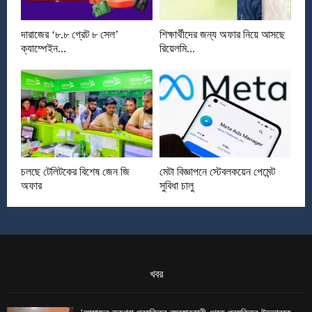
দারাজের ‘৮.৮ গ্রেট ৮ সেল’
শিক্ষার্থীদের জন্য অফার নিয়ে আসছে
ক্যাম্পেইন...
রিয়েলমি...
চলছে টেলিটকের বিশেষ জেন জি
মেটা বিজ্ঞাপনে স্টেবলকয়েন পেমেন্ট
অফার
সুবিধা চালু
খবর