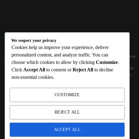
We respect your privacy
ABOUT US
Cookies help us improve your experience, deliver
personalized content, and analyze traffic. You can
জ্ঞান বিজ্ঞানের উৎকর্ষ আমাদের প্রভাবিত করে। আলোকিত করে। সেই আলো কে ধারণ কর দেশ ও বিদেশের
choose which cookies to allow by clicking
Customize
.
তথ্যপ্রযুক্তির অতিসাম্প্রতিক খবরাখবর পাঠকের হাতের মুঠোয় দিতে চায় টেকসিঁড়ি ডট কম।
প্রকাশক ও নির্বাহী সম্পাদকঃ সামিউল হক সুমন ১৮৮/১ (২য় তলা), ইনার সার্কুলার রোড, আরামবাগ, ঢাকা-
Click
Accept All
to consent or
Reject All
to decline
১০০০ মোবাইলঃ 01511759094, 01511759095 ইমেইলঃ
techshiribd@gmail.com
,
non-essential cookies.
info@techshiri.com
Terms and Conditions -
Privacy Policy -
About Us -
Contact Us
CUSTOMIZE
FOLLOW US
REJECT ALL
ACCEPT ALL