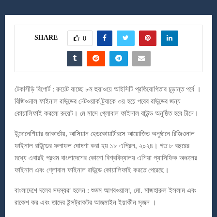
SHARE
0
টেকসিঁড়ি রিপোর্ট : রুয়েট যাচ্ছে ৮ম হুয়াওয়ে আইসিটি প্রতিযোগিতার চূড়ান্ত পর্বে ।
রিজিওনাল ফাইনাল রাউন্ডের নেটওয়ার্ক ট্র্যাকে ৩য় হয়ে পরের রাউন্ডের জন্য
কোয়ালিফাই করলো রুয়েট। মে মাসে গ্লোবাল ফাইনাল রাউন্ড অনুষ্ঠিত হবে চীনে।
ইন্দোনেশিয়ার জাকার্তায়, আসিয়ান হেডকোয়ার্টারসে আয়োজিত অনুষ্ঠানে রিজিওনাল
ফাইনাল রাউন্ডের ফলাফল ঘোষণা করা হয় ১৮ এপ্রিল, ২০২৪। গত ৮ বছরের
মধ্যে এবারই প্রথম বাংলাদেশের কোনো বিশ্ববিদ্যালয় এশিয়া প্যাসিফিক অঞ্চলের
ফাইনাল এবং গ্লোবাল ফাইনাল রাউন্ডে কোয়ালিফাই করতে পেরেছে।
বাংলাদেশে দলের সদস্যরা হলেন : শুভম আগরওয়ালা, মো. মাজহারুল ইসলাম এবং
রাকেশ কর এবং তাদের ইন্সট্রাকটর আজমাইন ইয়াকীন সৃজন ।