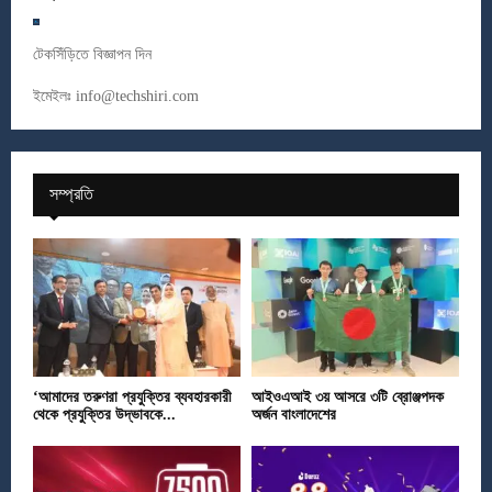
টেকসিঁড়িতে বিজ্ঞাপন দিন
ইমেইলঃ
info@techshiri.com
সম্প্রতি
‘আমাদের তরুণরা প্রযুক্তির ব্যবহারকারী
আইওএআই ৩য় আসরে ৩টি ব্রোঞ্জপদক
থেকে প্রযুক্তির উদ্ভাবকে...
অর্জন বাংলাদেশের