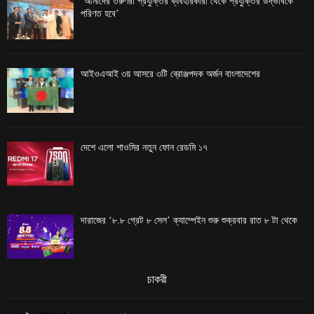
‘আমাদের তরুণরা প্রযুক্তির ব্যবহারকারী থেকে প্রযুক্তির উদ্ভাবকে
পরিণত হবে’
আইওএআই ৩য় আসরে ৩টি ব্রোঞ্জপদক অর্জন বাংলাদেশের
দেশে এলো শাওমির নতুন ফোন রেডমি ১৭
দারাজের ‘৮.৮ গ্রেট ৮ সেল’ ক্যাম্পেইন শুরু শুক্রবার রাত ৮ টা থেকে
চাকরী