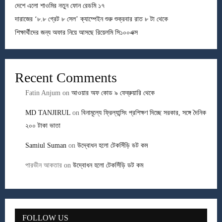
দেশে এলো শাওমির নতুন ফোন রেডমি ১৭
দারাজের ‘৮.৮ গ্রেট ৮ সেল’ ক্যাম্পেইন শুরু শুক্রবার রাত ৮ টা থেকে
শিক্ষার্থীদের জন্য অফার নিয়ে আসছে রিয়েলমি সি১০০এক্স
Recent Comments
Fatin Anjum
on
আওয়ার অফ কোড ৯ ফেব্রুয়ারি থেকে
MD TANJIRUL
on
বিনামূল্যে ফ্রিল্যান্সিং প্রশিক্ষণ দিচ্ছে সরকার, সঙ্গে দৈনিক
২০০ টাকা ভাতা
Samiul Suman
on
উদ্বোধন হলো টেকসিঁড়ি ডট কম
পারভীন আকতার
on
উদ্বোধন হলো টেকসিঁড়ি ডট কম
FOLLOW US