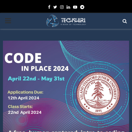
Facebook
Twitter
Instagram
Linkedin
Youtube
Telegram
PRIMARY
MENU