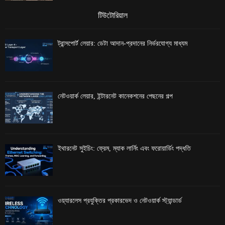
টিউটোরিয়াল
ট্রান্সপোর্ট লেয়ার: ডেটা আদান-প্রদানের নির্ভরযোগ্য মাধ্যম
নেটওয়ার্ক লেয়ার, ইন্টারনেট কানেকশনের পেছনের গল্প
ইথারনেট সুইচিং: ফ্রেম, ম্যাক লার্নিং এবং ফরোয়ার্ডিং পদ্ধতি
ওয়্যারলেস প্রযুক্তির প্রকারভেদ ও নেটওয়ার্ক স্ট্যান্ডার্ড