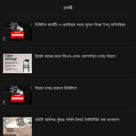
চাকরী
ডিজিটাল মার্কেটিং এ ক্যারিয়ার গড়ার সুযোগ দিচ্ছে ইগলু আইসক্রিম
রিমোট কাজের জন্য ইউএস-বেসড কোম্পানিতে চলছে নিয়োগ
নিয়োগ চলছে রায়ানস ডিজিটালে
আইটি অফিসার খুঁজছে পলিসি রিসার্চ ইনস্টিটিউট অফ বাংলাদেশ