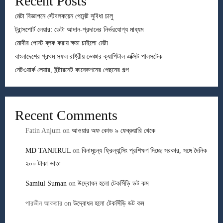
Recent Posts
মেটা বিজ্ঞাপনে স্টেবলকয়েন পেমেন্ট সুবিধা চালু
ট্রান্সপোর্ট লেয়ার: ডেটা আদান-প্রদানের নির্ভরযোগ্য মাধ্যম
মোদীর পোস্ট ব্লক করায় ক্ষমা চাইলো মেটা
বাংলাদেশের প্রথম সফল রাষ্ট্রীয় ভেঞ্চার ক্যাপিটাল এক্সিট পালসটেক
নেটওয়ার্ক লেয়ার, ইন্টারনেট কানেকশনের পেছনের গল্প
Recent Comments
Fatin Anjum
on
আওয়ার অফ কোড ৯ ফেব্রুয়ারি থেকে
MD TANJIRUL
on
বিনামূল্যে ফ্রিল্যান্সিং প্রশিক্ষণ দিচ্ছে সরকার, সঙ্গে দৈনিক
২০০ টাকা ভাতা
Samiul Suman
on
উদ্বোধন হলো টেকসিঁড়ি ডট কম
পারভীন আকতার
on
উদ্বোধন হলো টেকসিঁড়ি ডট কম