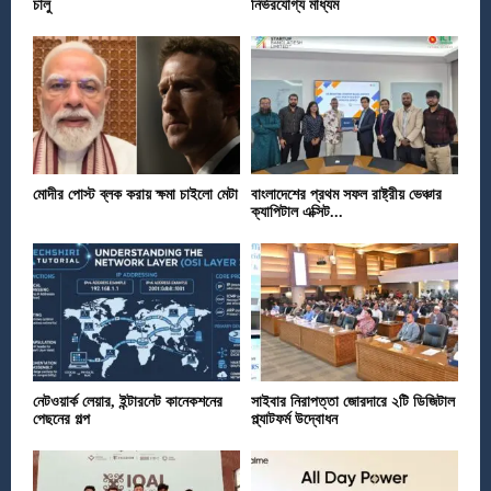
চালু
নির্ভরযোগ্য মাধ্যম
মোদীর পোস্ট ব্লক করায় ক্ষমা চাইলো মেটা
বাংলাদেশের প্রথম সফল রাষ্ট্রীয় ভেঞ্চার
ক্যাপিটাল এক্সিট...
নেটওয়ার্ক লেয়ার, ইন্টারনেট কানেকশনের
সাইবার নিরাপত্তা জোরদারে ২টি ডিজিটাল
পেছনের গল্প
প্ল্যাটফর্ম উদ্বোধন