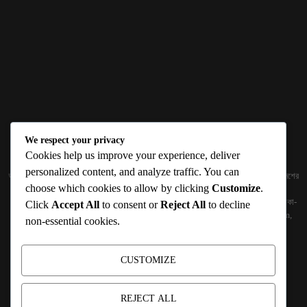
We respect your privacy
ABOUT US
Cookies help us improve your experience, deliver
personalized content, and analyze traffic. You can
জ্ঞান বিজ্ঞানের উৎকর্ষ আমাদের প্রভাবিত করে। আলোকিত করে। সেই আলো কে ধারণ কর দেশ ও বিদেশের
choose which cookies to allow by clicking
Customize
.
তথ্যপ্রযুক্তির অতিসাম্প্রতিক খবরাখবর পাঠকের হাতের মুঠোয় দিতে চায় টেকসিঁড়ি ডট কম।
প্রকাশক ও নির্বাহী সম্পাদকঃ সামিউল হক সুমন ১৮৮/১ (২য় তলা), ইনার সার্কুলার রোড, আরামবাগ, ঢাকা-
Click
Accept All
to consent or
Reject All
to decline
১০০০ মোবাইলঃ 01511759094, 01511759095 ইমেইলঃ
techshiribd@gmail.com
,
non-essential cookies.
info@techshiri.com
Terms and Conditions -
Privacy Policy -
About Us -
Contact Us
CUSTOMIZE
FOLLOW US
REJECT ALL