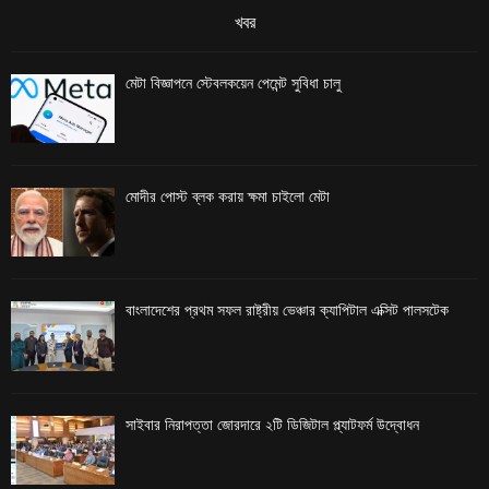
খবর
মেটা বিজ্ঞাপনে স্টেবলকয়েন পেমেন্ট সুবিধা চালু
মোদীর পোস্ট ব্লক করায় ক্ষমা চাইলো মেটা
বাংলাদেশের প্রথম সফল রাষ্ট্রীয় ভেঞ্চার ক্যাপিটাল এক্সিট পালসটেক
সাইবার নিরাপত্তা জোরদারে ২টি ডিজিটাল প্ল্যাটফর্ম উদ্বোধন