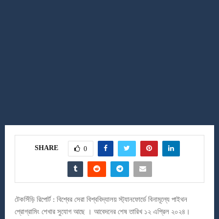
SHARE
0
টেকসিঁড়ি রিপোর্ট : বিশ্বের সেরা বিশ্ববিদ্যালয় স্ট্যানফোর্ডে বিনামূল্যে পাইথন
প্রোগ্রামিং শেখার সুযোগ আছে । আবেদনের শেষ তারিখ ১২ এপ্রিল ২০২৪।