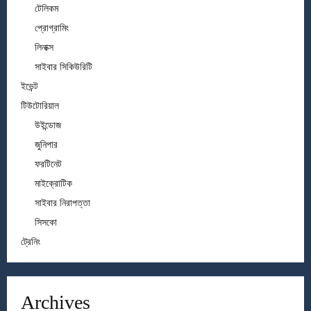
টেলিকম
প্রোগ্রামিং
লিনাক্স
সাইবার সিকিউরিটি
ইভেন্ট
টিউটোরিয়াল
উইন্ডোজ
জুনিপার
ফরটিনেট
মাইক্রোটিক
সাইবার নিরাপত্তা
সিসকো
ট্রেনিং
Archives