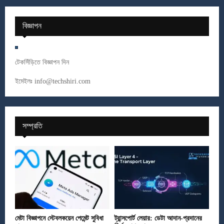
বিজ্ঞাপন
টেকসিঁড়িতে বিজ্ঞাপন দিন
ইমেইলঃ
info@techshiri.com
সম্প্রতি
মেটা বিজ্ঞাপনে স্টেবলকয়েন পেমেন্ট সুবিধা
ট্রান্সপোর্ট লেয়ার: ডেটা আদান-প্রদানের