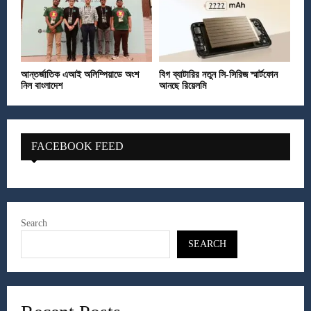
আন্তর্জাতিক এআই অলিম্পিয়াডে অংশ
বিগ ব্যাটারির নতুন সি-সিরিজ স্মার্টফোন
নিল বাংলাদেশ
আনছে রিয়েলমি
FACEBOOK FEED
Search
SEARCH