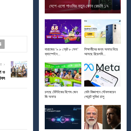
দেশে এলো শাওমির নতুন ফোন রেডমি ১৭
দারাজের ‘৮.৮ গ্রেট ৮ সেল’
শিক্ষার্থীদের জন্য অফার নিয়ে
ক্যাম্পেইন...
আসছে রিয়েলমি...
ST
গ ও
িবস
চলছে টেলিটকের বিশেষ জেন
মেটা বিজ্ঞাপনে স্টেবলকয়েন
জি অফার
পেমেন্ট সুবিধা চালু