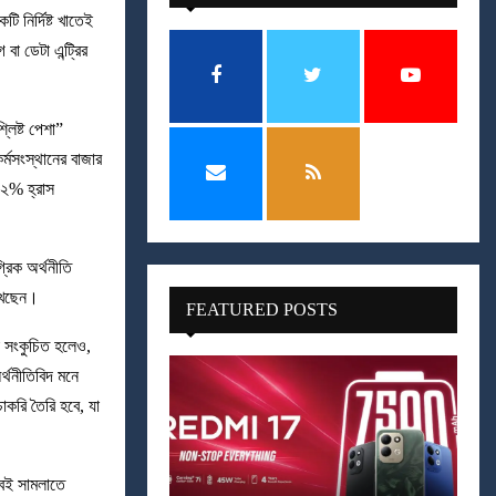
 নির্দিষ্ট খাতেই
া ডেটা এন্ট্রির
্লিষ্ট পেশা”
র্মসংস্থানের বাজার
.২% হ্রাস
্রিক অর্থনীতি
দেখছেন।
FEATURED POSTS
া সংকুচিত হলেও,
্থনীতিবিদ মনে
করি তৈরি হবে, যা
াবেই সামলাতে