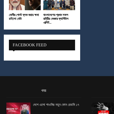
মোদীর পোস্ট ব্লক করায় ক্ষমা
বাংলাদেশের প্রথম সফল
চাইলো মেটা
রাষ্ট্রীয় ভেঞ্চার ক্যাপিটাল
এক্সিট...
FACEBOOK FEED
খবর
দেশে এলো শাওমির নতুন ফোন রেডমি ১৭