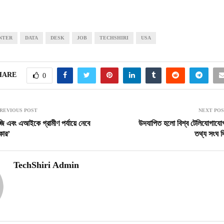
NTER
DATA
DESK
JOB
TECHSHIRI
USA
HARE
0
REVIOUS POST
NEXT PO
ি এবং এআইকে গ্রামীণ পর্যায়ে নেবে
উদযাপিত হলো বিশ্ব টেলিযোগাযো
কার’
তথ্য সংঘ দ
TechShiri Admin