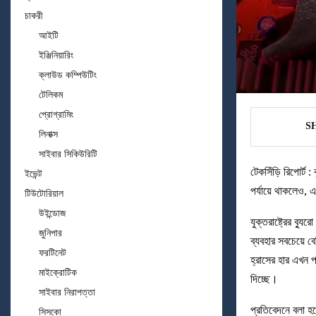
চাকরী
আইটি
ইঞ্জিনিয়ারিং
ক্লাউড কম্পিউটিং
টেলিকম
প্রোগ্রামিং
S
লিনাক্স
সাইবার সিকিউরিটি
টেকসিঁড়ি রিপোর্ট 
ইভেন্ট
পর্যায়ে থাকলেও, 
টিউটোরিয়াল
উইন্ডোজ
যুক্তরাষ্ট্রের ব্
জুনিপার
ব্যবহার সবচেয়ে 
ফরটিনেট
হ্রাসের হার এখন প
মাইক্রোটিক
দিচ্ছে।
সাইবার নিরাপত্তা
প্রতিবেদনে বলা হ
সিসকো