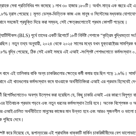
া গ্রাহক সেবা প্রতিনিধির পদ কমেছে ১ লাখ ৩০ হাজার ১৮০টি। অর্থাৎ মাত্র এক বছরে এই একটি
য় ৪.৮% হ্রাস পেয়েছে। মূলত ডেস্ক-ভিত্তিক কাজ এবং মানুষ ও সিস্টেমের মধ্যকার যোগাযোগ ব
ানে সহজেই প্রযুক্তি দিয়ে করা সম্ভব, সেই ক্ষেত্রগুলোতেই প্রথম কোপটি পড়েছে।
ট্যাটিস্টিকস (BLS) পূর্বে তাদের একটি রিপোর্টে ১৮টি নির্দিষ্ট পেশাকে “কৃত্রিম বুদ্ধিমত্তা সংশ
েছিল। নতুন তথ্য অনুযায়ী, ২০২৪ থেকে ২০২৫ সালের মধ্যে যখন যুক্তরাষ্ট্রের সামগ্রিক ক
০.৮% বৃদ্ধি পেয়েছে, ঠিক সেই একই সময়ে এই এআই -সংশ্লিষ্ট পেশাগুলোতে কর্মসংস্থান ০
িস বাদে এই তালিকার বাকি অন্য চাকরিগুলোর ক্ষেত্রে কর্মী কমার হার ছিল গড়ে ১.৬%। সামগ
েখানে এই খাতগুলোর কর্মসংস্থান কমে যাওয়াকে অর্থনীতিবিদরা এআই এর প্রভাব হিসেবেই 
র্তী রিপোর্টগুলোতেও অবশ্য উল্লেখ করা হয়েছিল যে, কিছু চাকরি এআই -এর কারণে বিলুপ্ত ব
রে এর ইতিবাচক প্রভাব পড়বে এবং নতুন ধরনের কর্মসংস্থান তৈরি হবে। অনেক বিশ্লেষক ও অর
ের এআই-চালিত অর্থনীতিতে মানুষের কাজের মান উন্নত হবে এবং আরও সৃজনশীল ও ভালো চা
ে পুষিয়ে দেবে।
স্পষ্ট করে দিয়েছে যে, রূপান্তরের এই প্রাথমিক ধাক্কাটি মার্কিন চাকরিজীবীদের বেশ ভালোভ