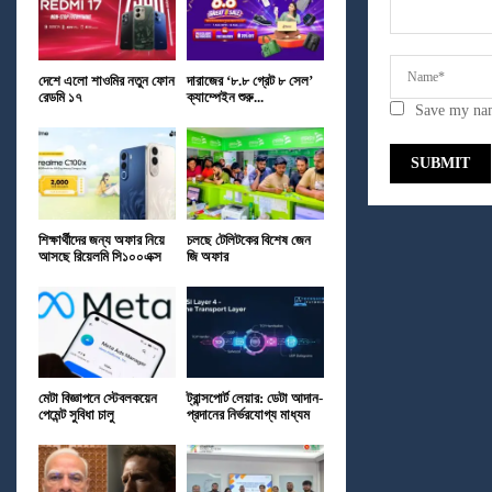
দেশে এলো শাওমির নতুন ফোন
দারাজের ‘৮.৮ গ্রেট ৮ সেল’
রেডমি ১৭
ক্যাম্পেইন শুরু...
Save my nam
শিক্ষার্থীদের জন্য অফার নিয়ে
চলছে টেলিটকের বিশেষ জেন
আসছে রিয়েলমি সি১০০এক্স
জি অফার
মেটা বিজ্ঞাপনে স্টেবলকয়েন
ট্রান্সপোর্ট লেয়ার: ডেটা আদান-
পেমেন্ট সুবিধা চালু
প্রদানের নির্ভরযোগ্য মাধ্যম