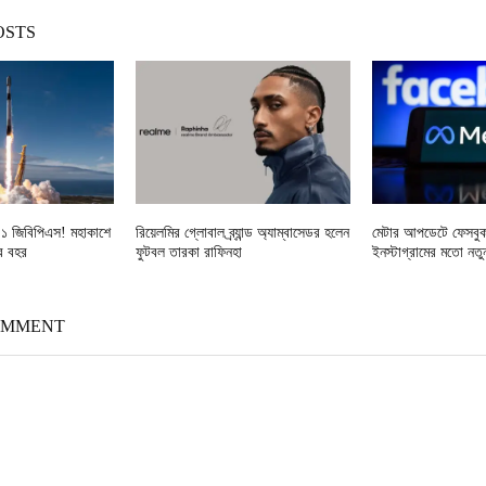
OSTS
ে ১ জিবিপিএস! মহাকাশে
রিয়েলমির গ্লোবাল ব্র্যান্ড অ্যাম্বাসেডর হলেন
মেটার আপডেটে ফেসবু
র বহর
ফুটবল তারকা রাফিনহা
ইনস্টাগ্রামের মতো নতু
OMMENT