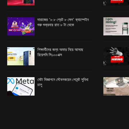
দারাজের ‘৮.৮ গ্রেট ৮ সেল’ ক্যাম্পেইন
শুরু শুক্রবার রাত ৮ টা থেকে
শিক্ষার্থীদের জন্য অফার নিয়ে আসছে
রিয়েলমি সি১০০এক্স
মেটা বিজ্ঞাপনে স্টেবলকয়েন পেমেন্ট সুবিধা
চালু