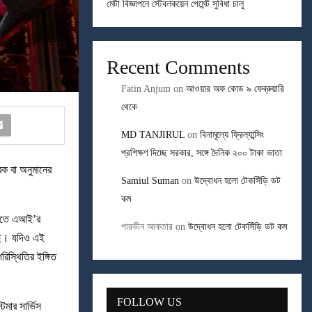
মেটা বিজ্ঞাপনে স্টেবলকয়েন পেমেন্ট সুবিধা চালু
Recent Comments
Fatin Anjum
on
আওয়ার অফ কোড ৯ ফেব্রুয়ারি
থেকে
MD TANJIRUL
on
বিনামূল্যে ফ্রিল্যান্সিং
প্রশিক্ষণ দিচ্ছে সরকার, সঙ্গে দৈনিক ২০০ টাকা ভাতা
িক বা অনুমানের
Samiul Suman
on
উদ্বোধন হলো টেকসিঁড়ি ডট
কম
গুলোতে এআই’র
পারভীন আকতার
on
উদ্বোধন হলো টেকসিঁড়ি ডট কম
েছে। যদিও এই
িস্থিতির ইঙ্গিত
FOLLOW US
মার সার্ভিস