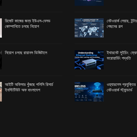
রিমোট কাজের জন্য ইউএস-বেসড
নেটওয়ার্ক লেয়ার, ইন্
কোম্পানিতে চলছে নিয়োগ
পেছনের গল্প
নিয়োগ চলছে রায়ানস ডিজিটালে
ইথারনেট সুইচিং: ফ্রেম
ফরোয়ার্ডিং পদ্ধতি
আইটি অফিসার খুঁজছে পলিসি রিসার্চ
ওয়্যারলেস প্রযুক্তি
ইনস্টিটিউট অফ বাংলাদেশ
নেটওয়ার্ক স্ট্যান্ডার্ড