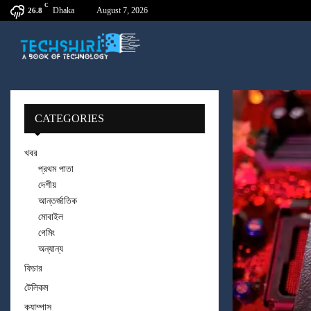
C
Dhaka
August 7, 2026
26.8
CATEGORIES
খবর
প্রথম পাতা
দেশীয়
আন্তর্জাতিক
মোবাইল
গেমিং
অন্যান্য
ফিচার
টেলিকম
ক্যাম্পাস