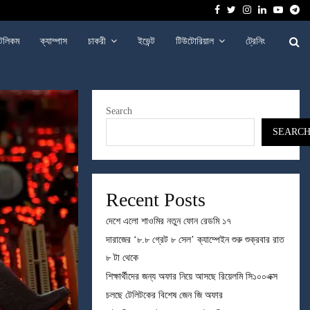
Facebook
Twitter
Instagram
Linkedin
Youtu
Te
েলিকম
ক্যাম্পাস
চাকরী
ইভেন্ট
টিউটোরিয়াল
ট্রেনিং
Search
SEARC
Recent Posts
দেশে এলো শাওমির নতুন ফোন রেডমি ১৭
দারাজের ‘৮.৮ গ্রেট ৮ সেল’ ক্যাম্পেইন শুরু শুক্রবার রাত
৮ টা থেকে
শিক্ষার্থীদের জন্য অফার নিয়ে আসছে রিয়েলমি সি১০০এক্স
চলছে টেলিটকের বিশেষ জেন জি অফার