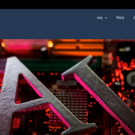
খবর
ফিচার
ট