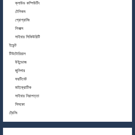
ক্লাউড কম্পিউটিং
টেলিকম
প্রোগ্রামিং
লিনাক্স
সাইবার সিকিউরিটি
ইভেন্ট
টিউটোরিয়াল
উইন্ডোজ
জুনিপার
ফরটিনেট
মাইক্রোটিক
সাইবার নিরাপত্তা
সিসকো
ট্রেনিং