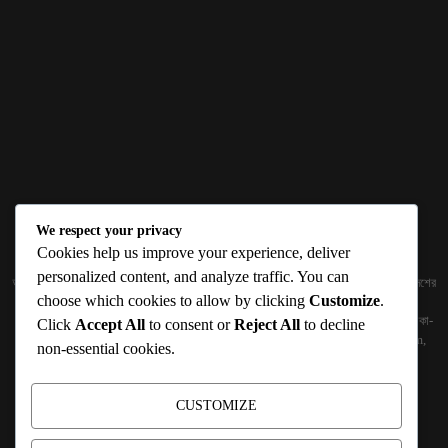
We respect your privacy
ABOUT US
Cookies help us improve your experience, deliver
personalized content, and analyze traffic. You can
জ্ঞান বিজ্ঞানের উৎকর্ষ আমাদের প্রভাবিত করে। আলোকিত করে। সেই আলো কে ধারণ কর দেশ ও বিদেশের
choose which cookies to allow by clicking
Customize
.
তথ্যপ্রযুক্তির অতিসাম্প্রতিক খবরাখবর পাঠকের হাতের মুঠোয় দিতে চায় টেকসিঁড়ি ডট কম।
প্রকাশক ও নির্বাহী সম্পাদকঃ সামিউল হক সুমন ১৮৮/১ (২য় তলা), ইনার সার্কুলার রোড, আরামবাগ, ঢাকা-
Click
Accept All
to consent or
Reject All
to decline
১০০০ মোবাইলঃ 01511759094, 01511759095 ইমেইলঃ
techshiribd@gmail.com
,
non-essential cookies.
info@techshiri.com
Terms and Conditions -
Privacy Policy -
About Us -
Contact Us
CUSTOMIZE
FOLLOW US