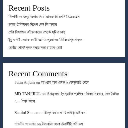
Recent Posts
শিক্ষার্থীদের জন্য অফার নিয়ে আসছে রিয়েলমি সি১০০এক্স
চলছে টেলিটকের বিশেষ জেন জি অফার
মেটা বিজ্ঞাপনে স্টেবলকয়েন পেমেন্ট সুবিধা চালু
ট্রান্সপোর্ট লেয়ার: ডেটা আদান-প্রদানের নির্ভরযোগ্য মাধ্যম
মোদীর পোস্ট ব্লক করায় ক্ষমা চাইলো মেটা
Recent Comments
Fatin Anjum
on
আওয়ার অফ কোড ৯ ফেব্রুয়ারি থেকে
MD TANJIRUL
on
বিনামূল্যে ফ্রিল্যান্সিং প্রশিক্ষণ দিচ্ছে সরকার, সঙ্গে দৈনিক
২০০ টাকা ভাতা
Samiul Suman
on
উদ্বোধন হলো টেকসিঁড়ি ডট কম
পারভীন আকতার
on
উদ্বোধন হলো টেকসিঁড়ি ডট কম