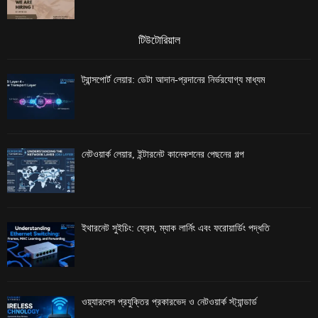
টিউটোরিয়াল
ট্রান্সপোর্ট লেয়ার: ডেটা আদান-প্রদানের নির্ভরযোগ্য মাধ্যম
নেটওয়ার্ক লেয়ার, ইন্টারনেট কানেকশনের পেছনের গল্প
ইথারনেট সুইচিং: ফ্রেম, ম্যাক লার্নিং এবং ফরোয়ার্ডিং পদ্ধতি
ওয়্যারলেস প্রযুক্তির প্রকারভেদ ও নেটওয়ার্ক স্ট্যান্ডার্ড