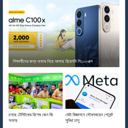
শিক্ষার্থীদের জন্য অফার নিয়ে আসছে রিয়েলমি সি১০০এক্স
চলছে টেলিটকের বিশেষ জেন জি
মেটা বিজ্ঞাপনে স্টেবলকয়েন পেমেন্ট
অফার
সুবিধা চালু