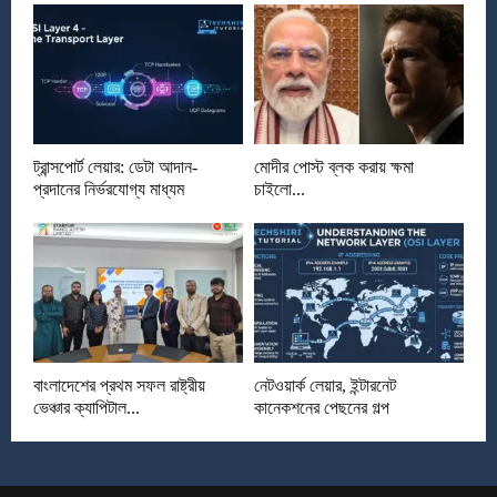
ট্রান্সপোর্ট লেয়ার: ডেটা আদান-
মোদীর পোস্ট ব্লক করায় ক্ষমা
প্রদানের নির্ভরযোগ্য মাধ্যম
চাইলো...
বাংলাদেশের প্রথম সফল রাষ্ট্রীয়
নেটওয়ার্ক লেয়ার, ইন্টারনেট
ভেঞ্চার ক্যাপিটাল...
কানেকশনের পেছনের গল্প