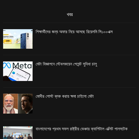
খবর
শিক্ষার্থীদের জন্য অফার নিয়ে আসছে রিয়েলমি সি১০০এক্স
মেটা বিজ্ঞাপনে স্টেবলকয়েন পেমেন্ট সুবিধা চালু
মোদীর পোস্ট ব্লক করায় ক্ষমা চাইলো মেটা
বাংলাদেশের প্রথম সফল রাষ্ট্রীয় ভেঞ্চার ক্যাপিটাল এক্সিট পালসটেক