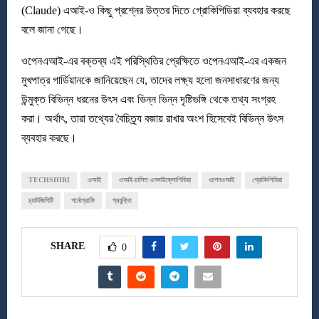
(Claude) এআই-ও কিছু প্রশ্নের উত্তর দিতে গ্রোকিপিডিয়া ব্যবহার করছে
বলে জানা গেছে।
ওপেনএআই-এর বক্তব্য এই পরিস্থিতির প্রেক্ষিতে ওপেনএআই-এর একজন
মুখপাত্র গার্ডিয়ানকে জানিয়েছেন যে, তাদের লক্ষ্য হলো জনসাধারণের জন্য
উন্মুক্ত বিভিন্ন ধরনের উৎস এবং ভিন্ন ভিন্ন দৃষ্টিভঙ্গি থেকে তথ্য সংগ্রহ
করা। অর্থাৎ, তারা তথ্যের বৈচিত্র্য বজায় রাখার অংশ হিসেবেই বিভিন্ন উৎস
ব্যবহার করছে।
TECHSHIRI
এআই
এআই-চালিত এনসাইক্লোপিডিয়া
ওপেনএআই
গ্রোকিপিডিয়া
চ্যাটজিপিটি
পর্নোগ্রাফি
প্রযুক্তি
SHARE
0