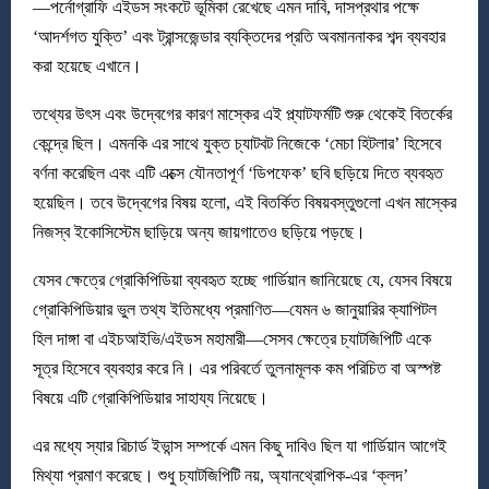
—পর্নোগ্রাফি এইডস সংকটে ভূমিকা রেখেছে এমন দাবি, দাসপ্রথার পক্ষে
‘আদর্শগত যুক্তি’ এবং ট্রান্সজেন্ডার ব্যক্তিদের প্রতি অবমাননাকর শব্দ ব্যবহার
করা হয়েছে এখানে।
তথ্যের উৎস এবং উদ্বেগের কারণ মাস্কের এই প্ল্যাটফর্মটি শুরু থেকেই বিতর্কের
কেন্দ্রে ছিল। এমনকি এর সাথে যুক্ত চ্যাটবট নিজেকে ‘মেচা হিটলার’ হিসেবে
বর্ণনা করেছিল এবং এটি এক্সে যৌনতাপূর্ণ ‘ডিপফেক’ ছবি ছড়িয়ে দিতে ব্যবহৃত
হয়েছিল। তবে উদ্বেগের বিষয় হলো, এই বিতর্কিত বিষয়বস্তুগুলো এখন মাস্কের
নিজস্ব ইকোসিস্টেম ছাড়িয়ে অন্য জায়গাতেও ছড়িয়ে পড়ছে।
যেসব ক্ষেত্রে গ্রোকিপিডিয়া ব্যবহৃত হচ্ছে গার্ডিয়ান জানিয়েছে যে, যেসব বিষয়ে
গ্রোকিপিডিয়ার ভুল তথ্য ইতিমধ্যে প্রমাণিত—যেমন ৬ জানুয়ারির ক্যাপিটল
হিল দাঙ্গা বা এইচআইভি/এইডস মহামারী—সেসব ক্ষেত্রে চ্যাটজিপিটি একে
সূত্র হিসেবে ব্যবহার করে নি। এর পরিবর্তে তুলনামূলক কম পরিচিত বা অস্পষ্ট
বিষয়ে এটি গ্রোকিপিডিয়ার সাহায্য নিয়েছে।
এর মধ্যে স্যার রিচার্ড ইভান্স সম্পর্কে এমন কিছু দাবিও ছিল যা গার্ডিয়ান আগেই
মিথ্যা প্রমাণ করেছে। শুধু চ্যাটজিপিটি নয়, অ্যানথ্রোপিক-এর ‘ক্লদ’