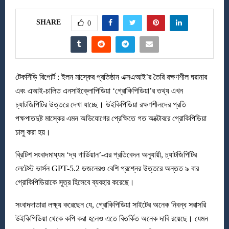
SHARE
0
টেকসিঁড়ি রিপোর্ট : ইলন মাস্কের প্রতিষ্ঠান এক্সএআই’র তৈরি রক্ষণশীল ঘরানার
এবং এআই-চালিত এনসাইক্লোপিডিয়া ‘গ্রোকিপিডিয়া’র তথ্য এখন
চ্যাটজিপিটির উত্তরে দেখা যাচ্ছে। উইকিপিডিয়া রক্ষণশীলদের প্রতি
পক্ষপাতদুষ্ট মাস্কের এমন অভিযোগের প্রেক্ষিতে গত অক্টোবরে গ্রোকিপিডিয়া
চালু করা হয়।
ব্রিটিশ সংবাদমাধ্যম ‘দ্য গার্ডিয়ান’-এর প্রতিবেদন অনুযায়ী, চ্যাটজিপিটির
লেটেস্ট ভার্সন GPT-5.2 ডজনেরও বেশি প্রশ্নের উত্তরে অন্তত ৯ বার
গ্রোকিপিডিয়াকে সূত্র হিসেবে ব্যবহার করেছে।
সংবাদদাতারা লক্ষ্য করেছেন যে, গ্রোকিপিডিয়া সাইটের অনেক নিবন্ধ সরাসরি
উইকিপিডিয়া থেকে কপি করা হলেও এতে বিতর্কিত অনেক দাবি রয়েছে। যেমন