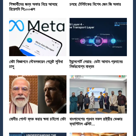
শিক্ষার্থীদের জন্য অফার নিয়ে আসছে
চলছে টেলিটকের বিশেষ জেন জি অফার
রিয়েলমি সি১০০এক্স
মেটা বিজ্ঞাপনে স্টেবলকয়েন পেমেন্ট সুবিধা
ট্রান্সপোর্ট লেয়ার: ডেটা আদান-প্রদানের
চালু
নির্ভরযোগ্য মাধ্যম
মোদীর পোস্ট ব্লক করায় ক্ষমা চাইলো মেটা
বাংলাদেশের প্রথম সফল রাষ্ট্রীয় ভেঞ্চার
ক্যাপিটাল এক্সিট...