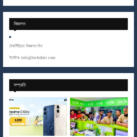
বিজ্ঞাপন
টেকসিঁড়িতে বিজ্ঞাপন দিন
ইমেইলঃ
info@techshiri.com
সম্প্রতি