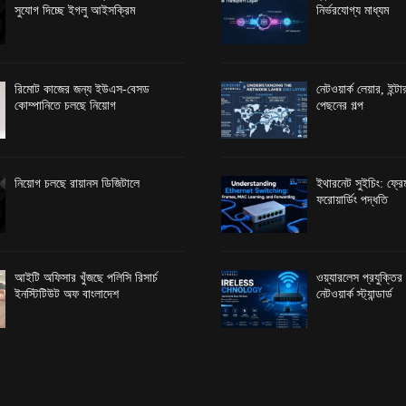
সুযোগ দিচ্ছে ইগলু আইসক্রিম
নির্ভরযোগ্য মাধ্যম
রিমোট কাজের জন্য ইউএস-বেসড
নেটওয়ার্ক লেয়ার, ইন্
কোম্পানিতে চলছে নিয়োগ
পেছনের গল্প
নিয়োগ চলছে রায়ানস ডিজিটালে
ইথারনেট সুইচিং: ফ্রেম
ফরোয়ার্ডিং পদ্ধতি
আইটি অফিসার খুঁজছে পলিসি রিসার্চ
ওয়্যারলেস প্রযুক্তি
ইনস্টিটিউট অফ বাংলাদেশ
নেটওয়ার্ক স্ট্যান্ডার্ড