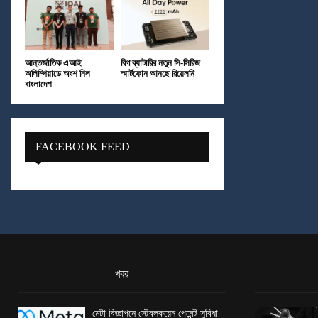
আন্তর্জাতিক এআই
বিগ ব্যাটারির নতুন সি-সিরিজ
অলিম্পিয়াডে অংশ নিল
স্মার্টফোন আনছে রিয়েলমি
বাংলাদেশ
FACEBOOK FEED
খবর
মেটা বিজ্ঞাপনে স্টেবলকয়েন পেমেন্ট সুবিধা