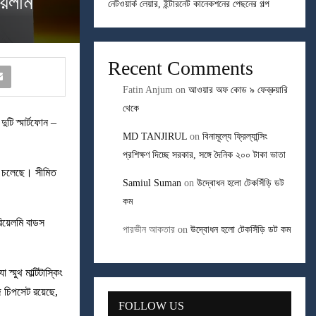
়েলমি
নেটওয়ার্ক লেয়ার, ইন্টারনেট কানেকশনের পেছনের গল্প
Recent Comments
Fatin Anjum
on
আওয়ার অফ কোড ৯ ফেব্রুয়ারি
থেকে
দুটি স্মার্টফোন –
MD TANJIRUL
on
বিনামূল্যে ফ্রিল্যান্সিং
প্রশিক্ষণ দিচ্ছে সরকার, সঙ্গে দৈনিক ২০০ টাকা ভাতা
তে চলেছে। সীমিত
Samiul Suman
on
উদ্বোধন হলো টেকসিঁড়ি ডট
কম
িয়েলমি বাডস
পারভীন আকতার
on
উদ্বোধন হলো টেকসিঁড়ি ডট কম
্মুথ মাল্টিটাস্কিং
 চিপসেট রয়েছে,
FOLLOW US