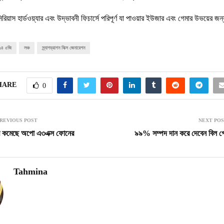
রিয়াস হার্ডওয়্যার এবং উদ্ভাবনী ফিচার্সে পরিপূর্ণ যা পাওয়ার ইউজার এবং গেমার উভয়ের 
 ১৪ ৫জি
লঞ্চ
স্ন্যাপড্রাগন সিক্স জেনারেশন
HARE
0
REVIOUS POST
NEXT PO
ম কমেছে অপো এ৩এক্স ফোনের
৯৯% সম্পদ দান করে দেবেন বিল গ
Tahmina