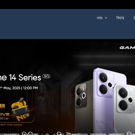
খবর
ফিচার
ট