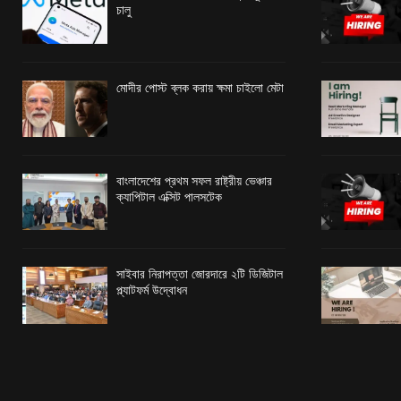
চালু
মোদীর পোস্ট ব্লক করায় ক্ষমা চাইলো মেটা
বাংলাদেশের প্রথম সফল রাষ্ট্রীয় ভেঞ্চার
ক্যাপিটাল এক্সিট পালসটেক
সাইবার নিরাপত্তা জোরদারে ২টি ডিজিটাল
প্ল্যাটফর্ম উদ্বোধন