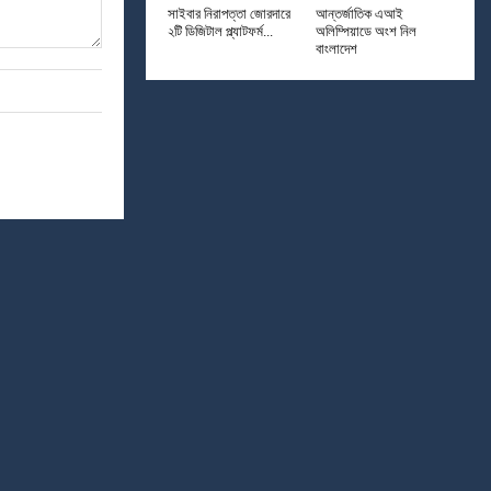
সাইবার নিরাপত্তা জোরদারে
আন্তর্জাতিক এআই
২টি ডিজিটাল প্ল্যাটফর্ম...
অলিম্পিয়াডে অংশ নিল
বাংলাদেশ