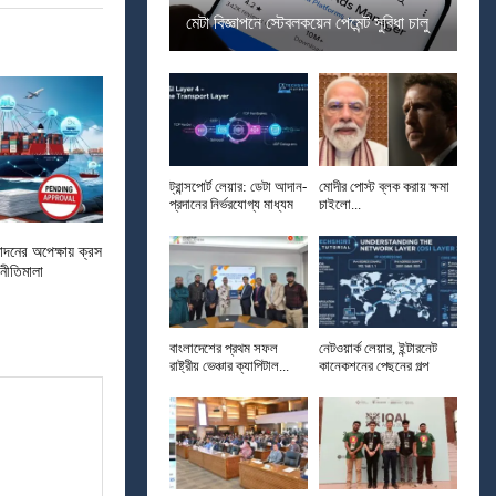
মেটা বিজ্ঞাপনে স্টেবলকয়েন পেমেন্ট সুবিধা চালু
ট্রান্সপোর্ট লেয়ার: ডেটা আদান-
মোদীর পোস্ট ব্লক করায় ক্ষমা
প্রদানের নির্ভরযোগ্য মাধ্যম
চাইলো...
োদনের অপেক্ষায় ক্রস
 নীতিমালা
বাংলাদেশের প্রথম সফল
নেটওয়ার্ক লেয়ার, ইন্টারনেট
রাষ্ট্রীয় ভেঞ্চার ক্যাপিটাল...
কানেকশনের পেছনের গল্প