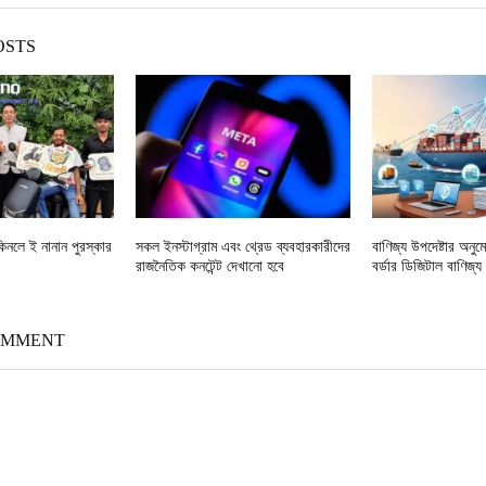
OSTS
নলে ই নানান পুরস্কার
সকল ইনস্টাগ্রাম এবং থ্রেড ব্যবহারকারীদের
বাণিজ্য উপদেষ্টার অনুম
রাজনৈতিক কনটেন্ট দেখানো হবে
বর্ডার ডিজিটাল বাণিজ্য
OMMENT