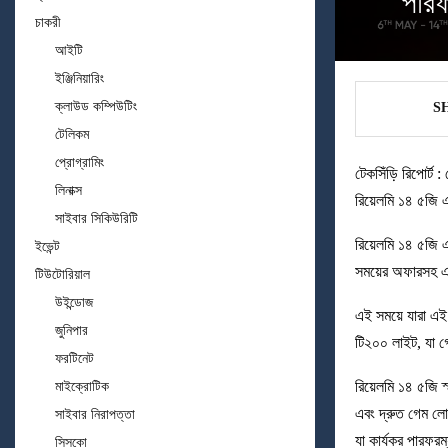
পারফ
চাকরী
আইটি
ইঞ্জিনিয়ারিং
ক্লাউড কম্পিউটিং
S
টেলিকম
প্রোগ্রামিং
টেকসিঁড়ি রিপোর্ট 
লিনাক্স
রিয়েলমি ১৪ ৫জি 
সাইবার সিকিউরিটি
রিয়েলমি ১৪ ৫জি 
ইভেন্ট
সময়ের অফারসহ এক
টিউটোরিয়াল
উইন্ডোজ
এই সময়ে যারা এই 
জুনিপার
টি২০০ লাইট, যা গ
ফরটিনেট
রিয়েলমি ১৪ ৫জি স্
মাইক্রোটিক
এবং দ্রুত গেম লো
সাইবার নিরাপত্তা
যা কার্যকর পারফরম্
সিসকো