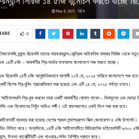
রম্যান্স সিরিজ ১৪ ৫জি উন্মোচন করতে যাচ্ছে রিয
May 8, 2025
0
HARE
0
: টেকনোলজি ব্র্যান্ড রিয়েলমি তাদের পারফরম্যান্স-কেন্দ্রিক আইকনিক নাম্বার সিরিজ থেকে নতুন 
এবং ১৪টি ৫জি – আকর্ষণীয় প্রি-অর্ডার অফারসহ বাংলাদেশে লঞ্চ করতে যাচ্ছে।
এবং রিয়েলমি ১৪টি ৫জি আনুষ্ঠানিকভাবে আগামী ১২ই মে, ২০২৫ তারিখে বাংলাদেশে লঞ্চ হ
টি বিশেষ প্রি-বুকিং প্রচারাভিযান শুরু হয়েছে এবং এটি ১৪ মে, ২০২৫ পর্যন্ত চলবে।
স্মার্টফোনগুলি প্রি-বুক করবেন তারা একটি আকর্ষণীয় বোনাস পাবেন – বিনামূল্যে এক জোড়া র
েমিং এবং বিনোদনের নিখুঁত অডিও সঙ্গী। এই বাডসগুলোও একই দিনে লঞ্চ করা হবে।
মার্টফোনটি ব্যবহার করা হয়েছে দেশের প্রথম স্ন্যাপড্রাগন সিক্স জেনারেশন ৪ ৫জি চিপসেট। যা স
ডিং নিশ্চিত করে। অন্যদিকে, ১৪টি ৫জি স্মার্টফোনটিতে মিডিয়াটেক ডাইমেনসিটি ৬৩০০ ৫জি
যান্স, উন্নত কানেক্টিভিটি এবং পাওয়ার-সেভিং বৈশিষ্ট্য প্রদান করে।