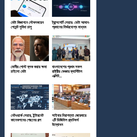
মেটা বিজ্ঞাপনে স্টেবলকয়েন
ট্রান্সপোর্ট লেয়ার: ডেটা আদান-
পেমেন্ট সুবিধা চালু
প্রদানের নির্ভরযোগ্য মাধ্যম
মোদীর পোস্ট ব্লক করায় ক্ষমা
বাংলাদেশের প্রথম সফল
চাইলো মেটা
রাষ্ট্রীয় ভেঞ্চার ক্যাপিটাল
এক্সিট...
নেটওয়ার্ক লেয়ার, ইন্টারনেট
সাইবার নিরাপত্তা জোরদারে
কানেকশনের পেছনের গল্প
২টি ডিজিটাল প্ল্যাটফর্ম
উদ্বোধন