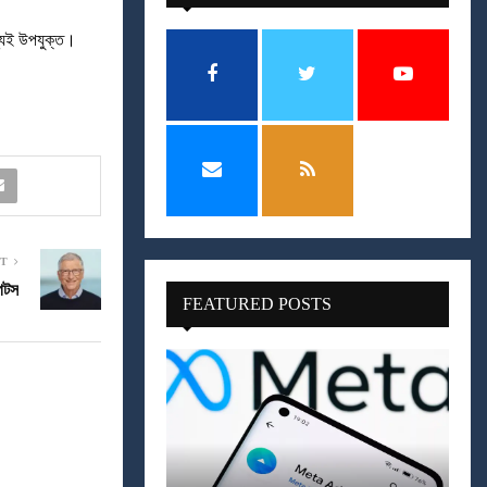
জন্যই উপযুক্ত।
ST
েটস
FEATURED POSTS