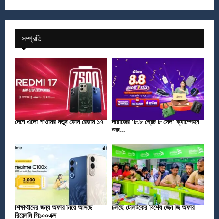
সম্প্রতি
দেশে এলো শাওমির নতুন ফোন রেডমি ১৭
দারাজের ‘৮.৮ গ্রেট ৮ সেল’ ক্যাম্পেইন
শুরু...
শিক্ষার্থীদের জন্য অফার নিয়ে আসছে
চলছে টেলিটকের বিশেষ জেন জি অফার
রিয়েলমি সি১০০এক্স