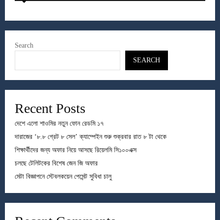
Search
SEARCH
Recent Posts
দেশে এলো শাওমির নতুন ফোন রেডমি ১৭
দারাজের ‘৮.৮ গ্রেট ৮ সেল’ ক্যাম্পেইন শুরু শুক্রবার রাত ৮ টা থেকে
শিক্ষার্থীদের জন্য অফার নিয়ে আসছে রিয়েলমি সি১০০এক্স
চলছে টেলিটকের বিশেষ জেন জি অফার
মেটা বিজ্ঞাপনে স্টেবলকয়েন পেমেন্ট সুবিধা চালু