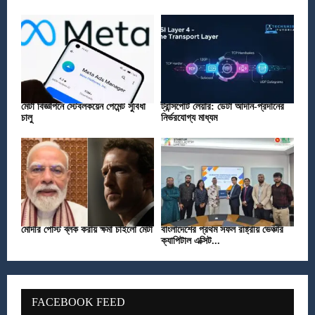
মেটা বিজ্ঞাপনে স্টেবলকয়েন পেমেন্ট সুবিধা
ট্রান্সপোর্ট লেয়ার: ডেটা আদান-প্রদানের
চালু
নির্ভরযোগ্য মাধ্যম
মোদীর পোস্ট ব্লক করায় ক্ষমা চাইলো মেটা
বাংলাদেশের প্রথম সফল রাষ্ট্রীয় ভেঞ্চার
ক্যাপিটাল এক্সিট...
FACEBOOK FEED