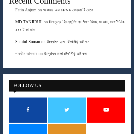
Recent Comments
Fatin Anjum
on
আওয়ার অফ কোড ৯ ফেব্রুয়ারি থেকে
MD TANJIRUL
on
বিনামূল্যে ফ্রিল্যান্সিং প্রশিক্ষণ দিচ্ছে সরকার, সঙ্গে দৈনিক
২০০ টাকা ভাতা
Samiul Suman
on
উদ্বোধন হলো টেকসিঁড়ি ডট কম
পারভীন আকতার
on
উদ্বোধন হলো টেকসিঁড়ি ডট কম
FOLLOW US