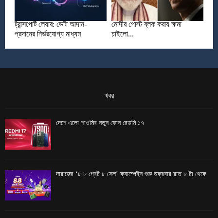
ট্রান্সপোর্ট লেয়ার: ডেটা আদান-
মোদীর পোস্ট ব্লক করায় ক্ষমা
প্রদানের নির্ভরযোগ্য মাধ্যম
চাইলো...
খবর
দেশে এলো শাওমির নতুন ফোন রেডমি ১৭
দারাজের ‘৮.৮ গ্রেট ৮ সেল’ ক্যাম্পেইন শুরু শুক্রবার রাত ৮ টা থেকে