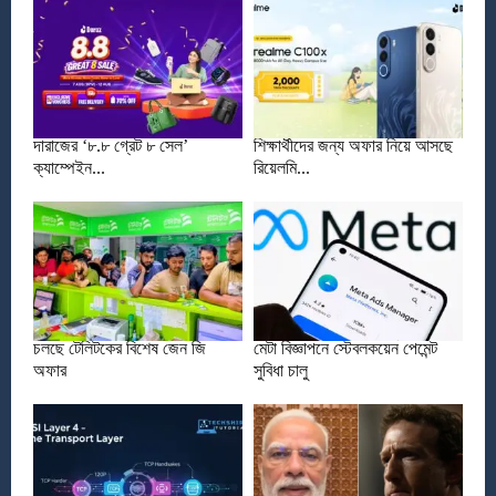
দারাজের ‘৮.৮ গ্রেট ৮ সেল’
শিক্ষার্থীদের জন্য অফার নিয়ে আসছে
ক্যাম্পেইন...
রিয়েলমি...
চলছে টেলিটকের বিশেষ জেন জি
মেটা বিজ্ঞাপনে স্টেবলকয়েন পেমেন্ট
অফার
সুবিধা চালু