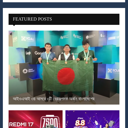
FEATURED POSTS
আইওএআই ৩য় আসরে ৩টি ব্রোঞ্জপদক অর্জন বাংলাদেশের