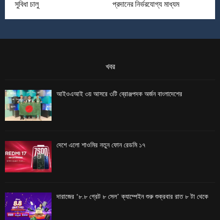
সুবিধা চালু
প্রদানের নির্ভরযোগ্য মাধ্যম
খবর
আইওএআই ৩য় আসরে ৩টি ব্রোঞ্জপদক অর্জন বাংলাদেশের
দেশে এলো শাওমির নতুন ফোন রেডমি ১৭
দারাজের ‘৮.৮ গ্রেট ৮ সেল’ ক্যাম্পেইন শুরু শুক্রবার রাত ৮ টা থেকে