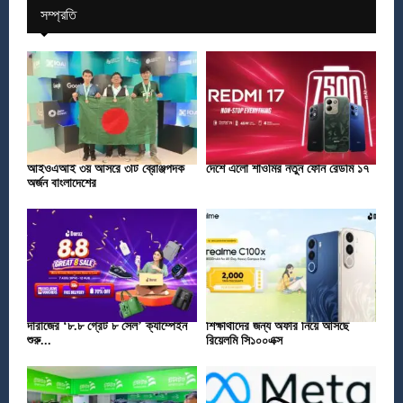
সম্প্রতি
আইওএআই ৩য় আসরে ৩টি ব্রোঞ্জপদক
দেশে এলো শাওমির নতুন ফোন রেডমি ১৭
অর্জন বাংলাদেশের
দারাজের ‘৮.৮ গ্রেট ৮ সেল’ ক্যাম্পেইন
শিক্ষার্থীদের জন্য অফার নিয়ে আসছে
শুরু...
রিয়েলমি সি১০০এক্স