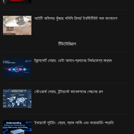
আইটি অফিসার খুঁজছে পলিসি রিসার্চ ইনস্টিটিউট অফ বাংলাদেশ
টিউটোরিয়াল
ট্রান্সপোর্ট লেয়ার: ডেটা আদান-প্রদানের নির্ভরযোগ্য মাধ্যম
নেটওয়ার্ক লেয়ার, ইন্টারনেট কানেকশনের পেছনের গল্প
ইথারনেট সুইচিং: ফ্রেম, ম্যাক লার্নিং এবং ফরোয়ার্ডিং পদ্ধতি