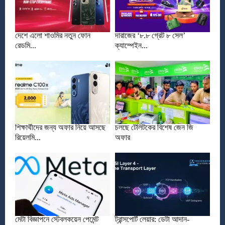
দেশে এলো শাওমির নতুন ফোন
দারাজের ‘৮.৮ গ্রেট ৮ সেল’
রেডমি...
ক্যাম্পেইন...
শিক্ষার্থীদের জন্য অফার নিয়ে আসছে
চলছে টেলিটকের বিশেষ জেন জি
রিয়েলমি...
অফার
মেটা বিজ্ঞাপনে স্টেবলকয়েন পেমেন্ট
ট্রান্সপোর্ট লেয়ার: ডেটা আদান-