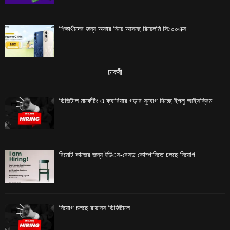
শিক্ষার্থীদের জন্য অফার নিয়ে আসছে রিয়েলমি সি১০০এক্স
চাকরী
ডিজিটাল মার্কেটিং এ ক্যারিয়ার গড়ার সুযোগ দিচ্ছে ইগলু আইসক্রিম
রিমোট কাজের জন্য ইউএস-বেসড কোম্পানিতে চলছে নিয়োগ
নিয়োগ চলছে রায়ানস ডিজিটালে