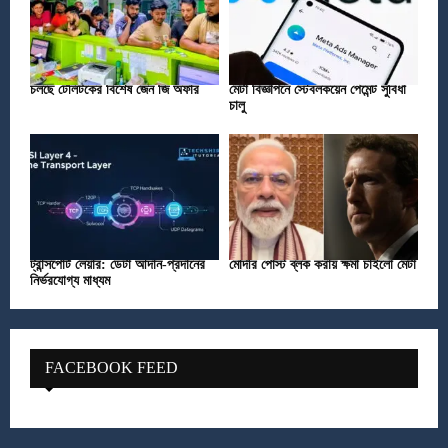
চলছে টেলিটকের বিশেষ জেন জি অফার
মেটা বিজ্ঞাপনে স্টেবলকয়েন পেমেন্ট সুবিধা
চালু
ট্রান্সপোর্ট লেয়ার: ডেটা আদান-প্রদানের
মোদীর পোস্ট ব্লক করায় ক্ষমা চাইলো মেটা
নির্ভরযোগ্য মাধ্যম
FACEBOOK FEED