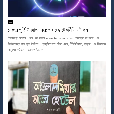
খবর
১ বছর পূর্তি উদযাপন করতে যাচ্ছে টেকসিঁড়ি ডট কম
টেকসিঁড়ি রিপোর্ট : গত এক বছরে www.techshiri.com প্রযুক্তি জগতের এক
নির্ভরযোগ্য নাম হয়ে উঠেছে। প্রযুক্তি সম্পর্কিত খবর, টিউটরিয়াল, ইভেন্ট এবং ফিচারের
মাধ্যমে পাঠকদের আপডেটেড ও...