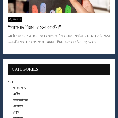
বই পর্যালোচনা
❝আওলাদ মিয়ার ভাতের হোটেল❞
তাহমিদা হোসেন : এ বছর “আবার আওলাদ মিয়ার ভাতের হোটেল” বের হল। সেটা জেনে
অনেকদিন ধরে বাসায় পরে থাকা “আওলাদ মিয়ার ভাতের হোটেল” পড়তে ইচ্ছা...
CATEGORIES
খবর
প্রথম পাতা
দেশীয়
আন্তর্জাতিক
মোবাইল
গেমিং