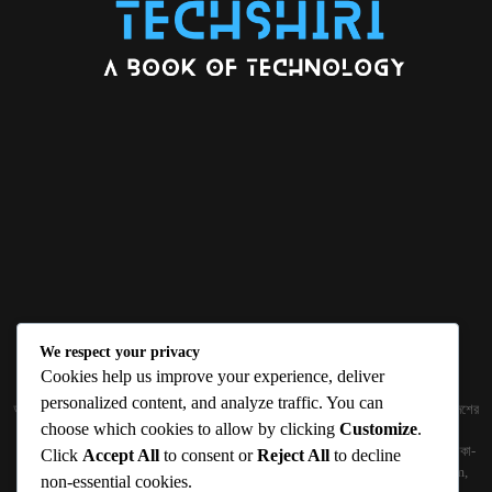
We respect your privacy
ABOUT US
Cookies help us improve your experience, deliver
personalized content, and analyze traffic. You can
জ্ঞান বিজ্ঞানের উৎকর্ষ আমাদের প্রভাবিত করে। আলোকিত করে। সেই আলো কে ধারণ কর দেশ ও বিদেশের
choose which cookies to allow by clicking
Customize
.
তথ্যপ্রযুক্তির অতিসাম্প্রতিক খবরাখবর পাঠকের হাতের মুঠোয় দিতে চায় টেকসিঁড়ি ডট কম।
প্রকাশক ও নির্বাহী সম্পাদকঃ সামিউল হক সুমন ১৮৮/১ (২য় তলা), ইনার সার্কুলার রোড, আরামবাগ, ঢাকা-
Click
Accept All
to consent or
Reject All
to decline
১০০০ মোবাইলঃ 01511759094, 01511759095 ইমেইলঃ
techshiribd@gmail.com
,
non-essential cookies.