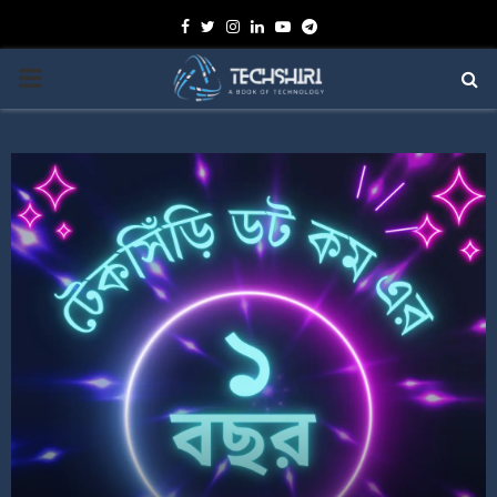
Facebook
Twitter
Instagram
Linkedin
Youtube
Telegram
PRIMARY
MENU