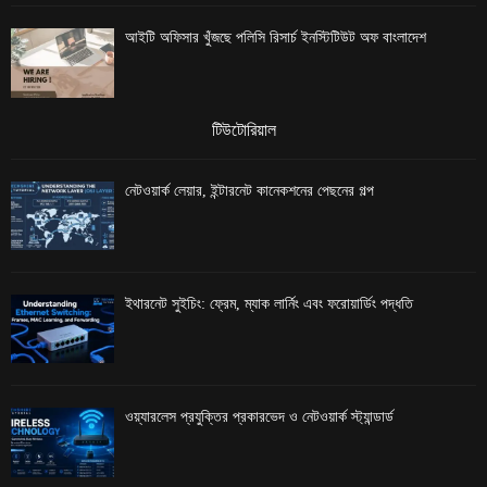
আইটি অফিসার খুঁজছে পলিসি রিসার্চ ইনস্টিটিউট অফ বাংলাদেশ
টিউটোরিয়াল
নেটওয়ার্ক লেয়ার, ইন্টারনেট কানেকশনের পেছনের গল্প
ইথারনেট সুইচিং: ফ্রেম, ম্যাক লার্নিং এবং ফরোয়ার্ডিং পদ্ধতি
ওয়্যারলেস প্রযুক্তির প্রকারভেদ ও নেটওয়ার্ক স্ট্যান্ডার্ড