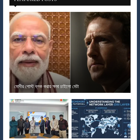
মোদীর পোস্ট ব্লক করায় ক্ষমা চাইলো মেটা