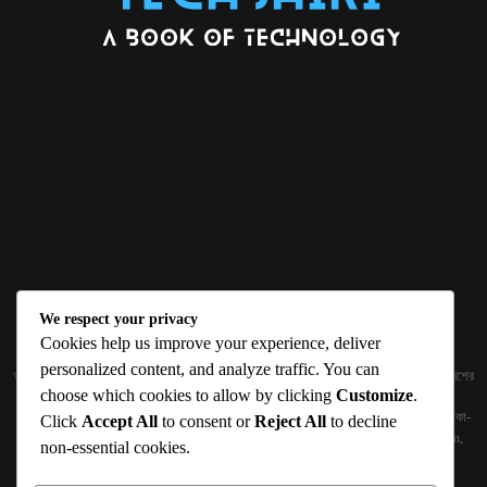
We respect your privacy
ABOUT US
Cookies help us improve your experience, deliver
personalized content, and analyze traffic. You can
জ্ঞান বিজ্ঞানের উৎকর্ষ আমাদের প্রভাবিত করে। আলোকিত করে। সেই আলো কে ধারণ কর দেশ ও বিদেশের
choose which cookies to allow by clicking
Customize
.
তথ্যপ্রযুক্তির অতিসাম্প্রতিক খবরাখবর পাঠকের হাতের মুঠোয় দিতে চায় টেকসিঁড়ি ডট কম।
প্রকাশক ও নির্বাহী সম্পাদকঃ সামিউল হক সুমন ১৮৮/১ (২য় তলা), ইনার সার্কুলার রোড, আরামবাগ, ঢাকা-
Click
Accept All
to consent or
Reject All
to decline
১০০০ মোবাইলঃ 01511759094, 01511759095 ইমেইলঃ
techshiribd@gmail.com
,
non-essential cookies.
info@techshiri.com
Terms and Conditions -
Privacy Policy -
About Us -
Contact Us