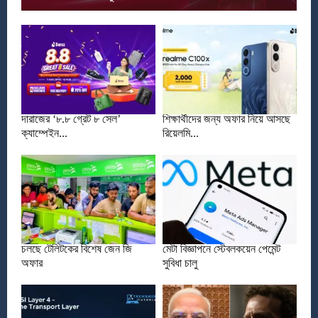
দারাজের ‘৮.৮ গ্রেট ৮ সেল’
শিক্ষার্থীদের জন্য অফার নিয়ে আসছে
ক্যাম্পেইন...
রিয়েলমি...
চলছে টেলিটকের বিশেষ জেন জি
মেটা বিজ্ঞাপনে স্টেবলকয়েন পেমেন্ট
অফার
সুবিধা চালু