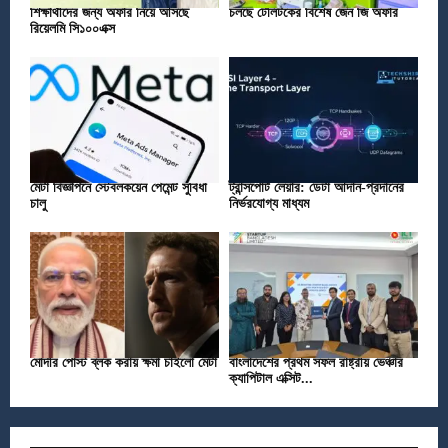
শিক্ষার্থীদের জন্য অফার নিয়ে আসছে
চলছে টেলিটকের বিশেষ জেন জি অফার
রিয়েলমি সি১০০এক্স
মেটা বিজ্ঞাপনে স্টেবলকয়েন পেমেন্ট সুবিধা
ট্রান্সপোর্ট লেয়ার: ডেটা আদান-প্রদানের
চালু
নির্ভরযোগ্য মাধ্যম
মোদীর পোস্ট ব্লক করায় ক্ষমা চাইলো মেটা
বাংলাদেশের প্রথম সফল রাষ্ট্রীয় ভেঞ্চার
ক্যাপিটাল এক্সিট...