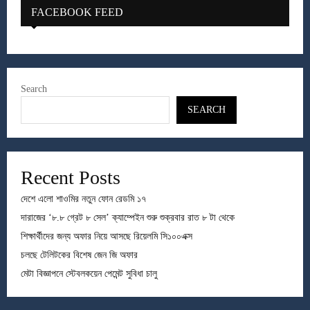
FACEBOOK FEED
Search
SEARCH
Recent Posts
দেশে এলো শাওমির নতুন ফোন রেডমি ১৭
দারাজের ‘৮.৮ গ্রেট ৮ সেল’ ক্যাম্পেইন শুরু শুক্রবার রাত ৮ টা থেকে
শিক্ষার্থীদের জন্য অফার নিয়ে আসছে রিয়েলমি সি১০০এক্স
চলছে টেলিটকের বিশেষ জেন জি অফার
মেটা বিজ্ঞাপনে স্টেবলকয়েন পেমেন্ট সুবিধা চালু