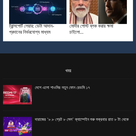
ট্রান্সপোর্ট লেয়ার: ডেটা আদান-
মোদীর পোস্ট ব্লক করায় ক্ষমা
প্রদানের নির্ভরযোগ্য মাধ্যম
চাইলো...
খবর
দেশে এলো শাওমির নতুন ফোন রেডমি ১৭
দারাজের ‘৮.৮ গ্রেট ৮ সেল’ ক্যাম্পেইন শুরু শুক্রবার রাত ৮ টা থেকে