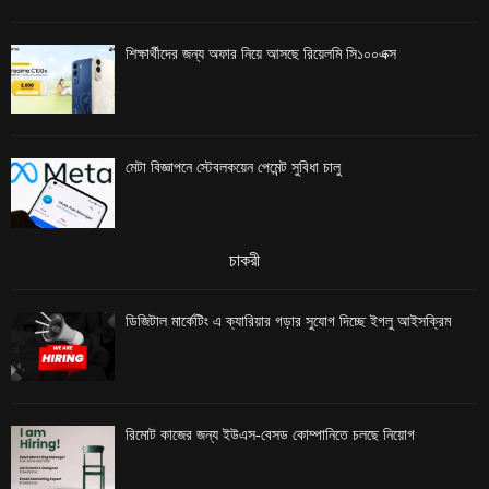
শিক্ষার্থীদের জন্য অফার নিয়ে আসছে রিয়েলমি সি১০০এক্স
মেটা বিজ্ঞাপনে স্টেবলকয়েন পেমেন্ট সুবিধা চালু
চাকরী
ডিজিটাল মার্কেটিং এ ক্যারিয়ার গড়ার সুযোগ দিচ্ছে ইগলু আইসক্রিম
রিমোট কাজের জন্য ইউএস-বেসড কোম্পানিতে চলছে নিয়োগ