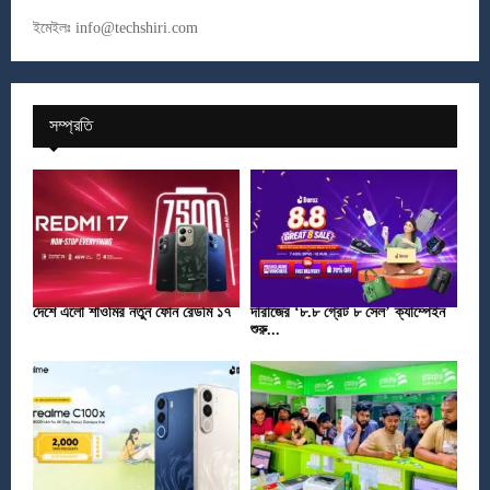
ইমেইলঃ
info@techshiri.com
সম্প্রতি
দেশে এলো শাওমির নতুন ফোন রেডমি ১৭
দারাজের ‘৮.৮ গ্রেট ৮ সেল’ ক্যাম্পেইন
শুরু...