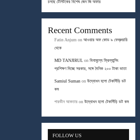
চলছে টেলিটকের বিশেষ জেন জি অফার
Recent Comments
Fatin Anjum
on
আওয়ার অফ কোড ৯ ফেব্রুয়ারি
থেকে
MD TANJIRUL
on
বিনামূল্যে ফ্রিল্যান্সিং
প্রশিক্ষণ দিচ্ছে সরকার, সঙ্গে দৈনিক ২০০ টাকা ভাতা
Samiul Suman
on
উদ্বোধন হলো টেকসিঁড়ি ডট
কম
পারভীন আকতার
on
উদ্বোধন হলো টেকসিঁড়ি ডট কম
FOLLOW US