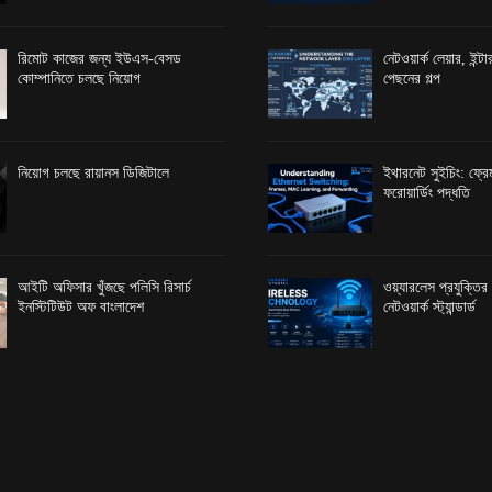
রিমোট কাজের জন্য ইউএস-বেসড
নেটওয়ার্ক লেয়ার, ইন্
কোম্পানিতে চলছে নিয়োগ
পেছনের গল্প
নিয়োগ চলছে রায়ানস ডিজিটালে
ইথারনেট সুইচিং: ফ্রেম
ফরোয়ার্ডিং পদ্ধতি
আইটি অফিসার খুঁজছে পলিসি রিসার্চ
ওয়্যারলেস প্রযুক্তি
ইনস্টিটিউট অফ বাংলাদেশ
নেটওয়ার্ক স্ট্যান্ডার্ড