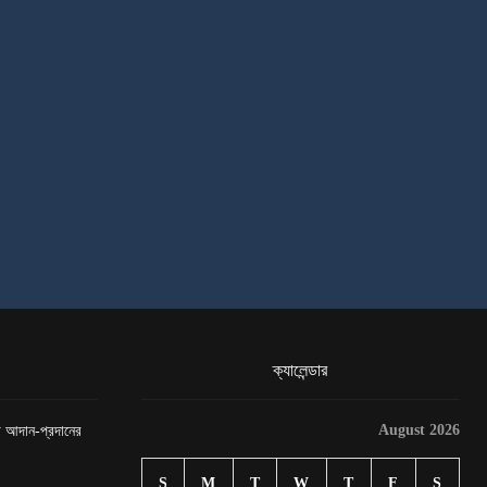
ক্যালেন্ডার
August 2026
েটা আদান-প্রদানের
S
M
T
W
T
F
S