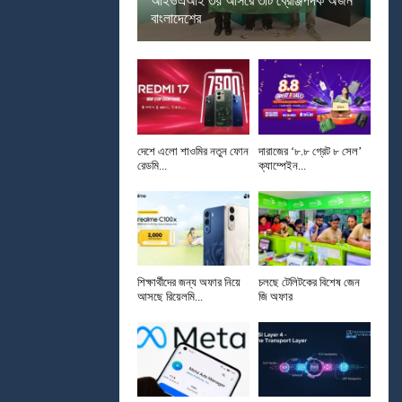
আইওএআই ৩য় আসরে ৩টি ব্রোঞ্জপদক অর্জন
বাংলাদেশের
দেশে এলো শাওমির নতুন ফোন
দারাজের ‘৮.৮ গ্রেট ৮ সেল’
রেডমি...
ক্যাম্পেইন...
শিক্ষার্থীদের জন্য অফার নিয়ে
চলছে টেলিটকের বিশেষ জেন
আসছে রিয়েলমি...
জি অফার