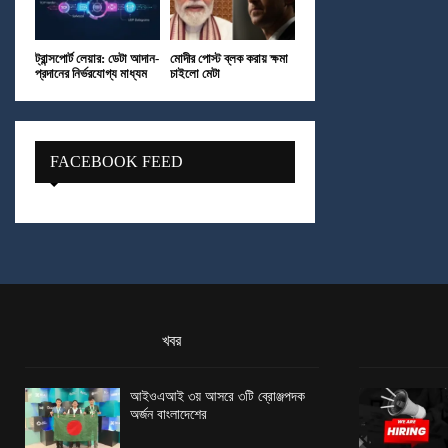
ট্রান্সপোর্ট লেয়ার: ডেটা আদান-
মোদীর পোস্ট ব্লক করায় ক্ষমা
প্রদানের নির্ভরযোগ্য মাধ্যম
চাইলো মেটা
FACEBOOK FEED
খবর
আইওএআই ৩য় আসরে ৩টি ব্রোঞ্জপদক
অর্জন বাংলাদেশের