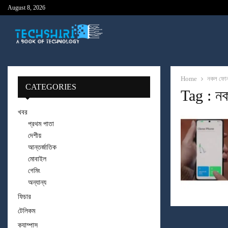
August 8, 2026
Home
নকল ফো
CATEGORIES
Tag : ন
খবর
প্রথম পাতা
দেশীয়
আন্তর্জাতিক
মোবাইল
গেমিং
অন্যান্য
ফিচার
টেলিকম
ক্যাম্পাস