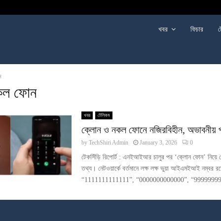
খবর
ফিচার
ট
ন
কল ফোন
খবর
টেলিকম
ক্লোন ও নকল ফোনে নজিরবিহীন, অভাবনীয় প
by
TechShiri Admin
January 3, 2026
0
টেকসিঁড়ি রিপোর্ট : এনইআইআর চালুর পর ‘ক্লোন ফোন’ নিয়ে 
তথ্য। নেটওয়ার্কে বর্তমানে লক্ষ লক্ষ ভুয়া আইএমইআই নম্বর র
“1111111111111”, “0000000000000”, “99999999