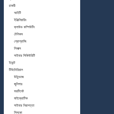
চাকরী
আইটি
ইঞ্জিনিয়ারিং
ক্লাউড কম্পিউটিং
টেলিকম
প্রোগ্রামিং
লিনাক্স
সাইবার সিকিউরিটি
ইভেন্ট
টিউটোরিয়াল
উইন্ডোজ
জুনিপার
ফরটিনেট
মাইক্রোটিক
সাইবার নিরাপত্তা
সিসকো