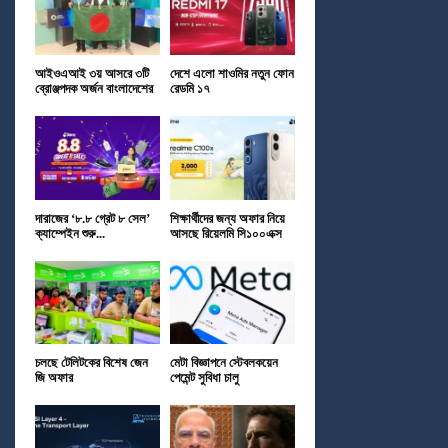
আইওএআই ৩য় আসরে ৩টি
দেশে এলো শাওমির নতুন ফোন
ব্রোঞ্জপদক অর্জন বাংলাদেশের
রেডমি ১৭
দারাজের ‘৮.৮ গ্রেট ৮ সেল’
শিক্ষার্থীদের জন্য অফার নিয়ে
ক্যাম্পেইন শুরু...
আসছে রিয়েলমি সি১০০এক্স
চলছে টেলিটকের বিশেষ জেন
মেটা বিজ্ঞাপনে স্টেবলকয়েন
জি অফার
পেমেন্ট সুবিধা চালু