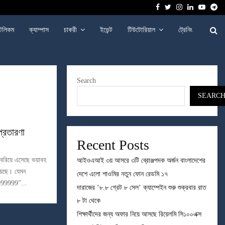
Facebook
Twitter
Instagram
Linkedin
Youtu
Te
েলিকম
ক্যাম্পাস
চাকরী
ইভেন্ট
টিউটোরিয়াল
ট্রেনিং
Search
SEARC
্রতারণা
Recent Posts
বেরিয়ে এসেছে ভয়াবহ
আইওএআই ৩য় আসরে ৩টি ব্রোঞ্জপদক অর্জন বাংলাদেশের
য়েছে। যেমন
দেশে এলো শাওমির নতুন ফোন রেডমি ১৭
99999”...
দারাজের ‘৮.৮ গ্রেট ৮ সেল’ ক্যাম্পেইন শুরু শুক্রবার রাত
৮ টা থেকে
শিক্ষার্থীদের জন্য অফার নিয়ে আসছে রিয়েলমি সি১০০এক্স