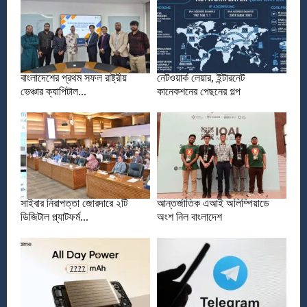
বাংলাদেশের প্রথম সফল রাষ্ট্রীয়
নেটওয়ার্ক লেয়ার, ইন্টারনেট
ভেঞ্চার ক্যাপিটাল...
কানেকশনের পেছনের গল্প
সাইবার নিরাপত্তা জোরদারে ২টি
আন্তর্জাতিক এআই অলিম্পিয়াডে
ডিজিটাল প্ল্যাটফর্ম...
অংশ নিল বাংলাদেশ