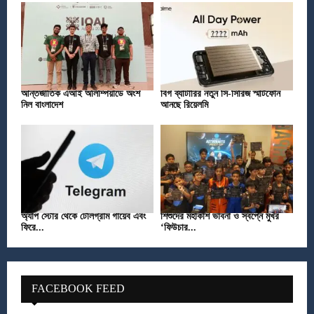
আন্তর্জাতিক এআই অলিম্পিয়াডে অংশ
বিগ ব্যাটারির নতুন সি-সিরিজ স্মার্টফোন
নিল বাংলাদেশ
আনছে রিয়েলমি
অ্যাপ স্টোর থেকে টেলিগ্রাম গায়েব এবং
শিশুদের মহাকাশ ভাবনা ও স্বপ্নে মুখর
ফিরে...
‘ফিউচার...
FACEBOOK FEED