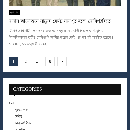
ক্যাম্পাস
নানান আয়োজনে সায়েন্স ফেস্ট সমাপ্ত হলো নোবিপ্রবিতে
টেকসিঁড়ি রিপোর্ট : নানান আয়োজনের মাধ্যমে নোয়াখালী বিজ্ঞান ও প্রযুক্তি
বিশ্ববিদ্যালয়ে তৃতীয় নোবিপ্রবি জাতীয় সায়েন্স ফেস্ট এর সমাপনী অনুষ্ঠিত হয়েছে।
রোববার , ১৯ জানুয়ারী ২০২৫,...
Posts
1
2
…
5
pagination
CATEGORIES
খবর
প্রথম পাতা
দেশীয়
আন্তর্জাতিক
মোবাইল