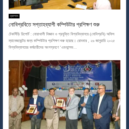
ক্যাম্পাস
নোবিপ্রবিতে সপ্তাহব্যাপী কম্পিউটার প্রশিক্ষণ শুরু
টেকসিঁড়ি রিপোর্ট : নোয়াখালী বিজ্ঞান ও প্রযুক্তি বিশ্ববিদ্যালয়ে (নোবিপ্রবি) অফিস
ম্যানেজমেন্টের জন্য কম্পিউটার প্রশিক্ষণ শুরু হয়েছে। রোববার , ২৬ জানুয়ারি ২০২৫
বিশ্ববিদ্যালয়ের কর্মচারীদের অংশগ্রহণে ‘এডভান্সড...