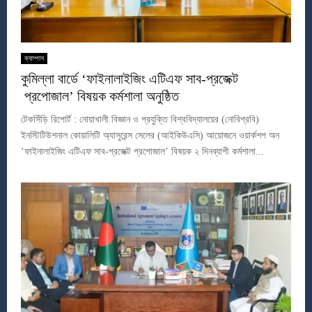
ক্যাম্পাস
কুমিল্লা বার্ডে ‘ফাইনালাইজিং এটিএফ সাব-প্রজেক্ট
প্রপোজাল’ বিষয়ক কর্মশালা অনুষ্ঠিত
টেকসিঁড়ি রিপোর্ট : নোয়াখালী বিজ্ঞান ও প্রযুক্তি বিশ্ববিদ্যালয়ের (নোবিপ্রবি)
ইনস্টিটিউশনাল কোয়ালিটি অ্যাসুরেন্স সেলের (আইকিউএসি) আয়োজনে ওয়ার্কশপ অন
‘ফাইনালাইজিং এটিএফ সাব-প্রজেক্ট প্রপোজাল’ বিষয়ক ২ দিনব্যাপী কর্মশালা...