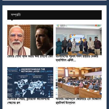
সম্প্রতি
মোদীর পোস্ট ব্লক করায় ক্ষমা চাইলো মেটা
বাংলাদেশের প্রথম সফল রাষ্ট্রীয় ভেঞ্চার
ক্যাপিটাল এক্সিট...
নেটওয়ার্ক লেয়ার, ইন্টারনেট কানেকশনের
সাইবার নিরাপত্তা জোরদারে ২টি ডিজিটাল
পেছনের গল্প
প্ল্যাটফর্ম উদ্বোধন