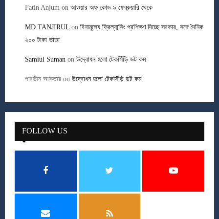
Fatin Anjum
on
আওয়ার অফ কোড ৯ ফেব্রুয়ারি থেকে
MD TANJIRUL
on
বিনামূল্যে ফ্রিল্যান্সিং প্রশিক্ষণ দিচ্ছে সরকার, সঙ্গে দৈনিক
২০০ টাকা ভাতা
Samiul Suman
on
উদ্বোধন হলো টেকসিঁড়ি ডট কম
পারভীন আকতার
on
উদ্বোধন হলো টেকসিঁড়ি ডট কম
FOLLOW US