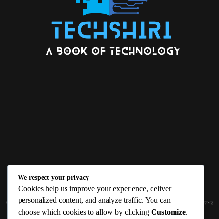
We respect your privacy
ABOUT US
Cookies help us improve your experience, deliver
personalized content, and analyze traffic. You can
জ্ঞান বিজ্ঞানের উৎকর্ষ আমাদের প্রভাবিত করে। আলোকিত করে। সেই আলো কে ধারণ কর দেশ ও বিদেশের
choose which cookies to allow by clicking
Customize
.
তথ্যপ্রযুক্তির অতিসাম্প্রতিক খবরাখবর পাঠকের হাতের মুঠোয় দিতে চায় টেকসিঁড়ি ডট কম।