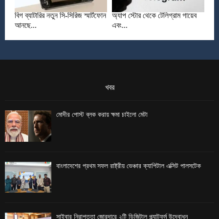
বিগ ব্যাটারির নতুন সি-সিরিজ স্মার্টফোন
অ্যাপ স্টোর থেকে টেলিগ্রাম গায়েব
আনছে...
এবং...
খবর
মোদীর পোস্ট ব্লক করায় ক্ষমা চাইলো মেটা
বাংলাদেশের প্রথম সফল রাষ্ট্রীয় ভেঞ্চার ক্যাপিটাল এক্সিট পালসটেক
সাইবার নিরাপত্তা জোরদারে ২টি ডিজিটাল প্ল্যাটফর্ম উদ্বোধন