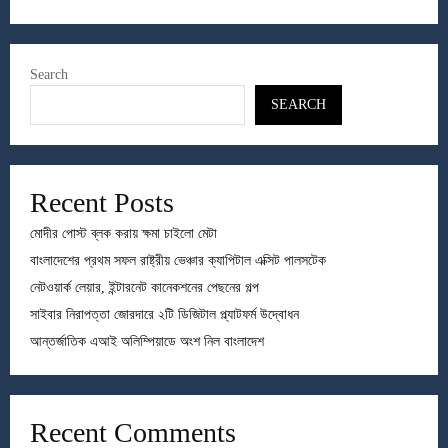
Search
SEARCH
Recent Posts
মোদীর পোস্ট ব্লক করায় ক্ষমা চাইলো মেটা
বাংলাদেশের প্রথম সফল রাষ্ট্রীয় ভেঞ্চার ক্যাপিটাল এক্সিট পালসটেক
নেটওয়ার্ক লেয়ার, ইন্টারনেট কানেকশনের পেছনের গল্প
সাইবার নিরাপত্তা জোরদারে ২টি ডিজিটাল প্ল্যাটফর্ম উদ্বোধন
আন্তর্জাতিক এআই অলিম্পিয়াডে অংশ নিল বাংলাদেশ
Recent Comments