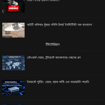
নিয়োগ চলছে রায়ানস ডিজিটালে
আইটি অফিসার খুঁজছে পলিসি রিসার্চ ইনস্টিটিউট অফ বাংলাদেশ
টিউটোরিয়াল
নেটওয়ার্ক লেয়ার, ইন্টারনেট কানেকশনের পেছনের গল্প
ইথারনেট সুইচিং: ফ্রেম, ম্যাক লার্নিং এবং ফরোয়ার্ডিং পদ্ধতি