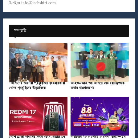
ইমেইলঃ
info@techshiri.com
সম্প্রতি
‘আমাদের তরুণরা প্রযুক্তির ব্যবহারকারী
আইওএআই ৩য় আসরে ৩টি ব্রোঞ্জপদক
থেকে প্রযুক্তির উদ্ভাবকে...
অর্জন বাংলাদেশের
দেশে এলো শাওমির নতুন ফোন রেডমি ১৭
দারাজের ‘৮.৮ গ্রেট ৮ সেল’ ক্যাম্পেইন