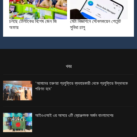
চলছে টেলিটকের বিশেষ জেন জি
মেটা বিজ্ঞাপনে স্টেবলকয়েন পেমেন্ট
অফার
সুবিধা চালু
খবর
‘আমাদের তরুণরা প্রযুক্তির ব্যবহারকারী থেকে প্রযুক্তির উদ্ভাবকে
পরিণত হবে’
আইওএআই ৩য় আসরে ৩টি ব্রোঞ্জপদক অর্জন বাংলাদেশের