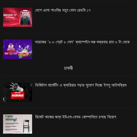
দেশে এলো শাওমির নতুন ফোন রেডমি ১৭
দারাজের ‘৮.৮ গ্রেট ৮ সেল’ ক্যাম্পেইন শুরু শুক্রবার রাত ৮ টা থেকে
চাকরী
ডিজিটাল মার্কেটিং এ ক্যারিয়ার গড়ার সুযোগ দিচ্ছে ইগলু আইসক্রিম
রিমোট কাজের জন্য ইউএস-বেসড কোম্পানিতে চলছে নিয়োগ