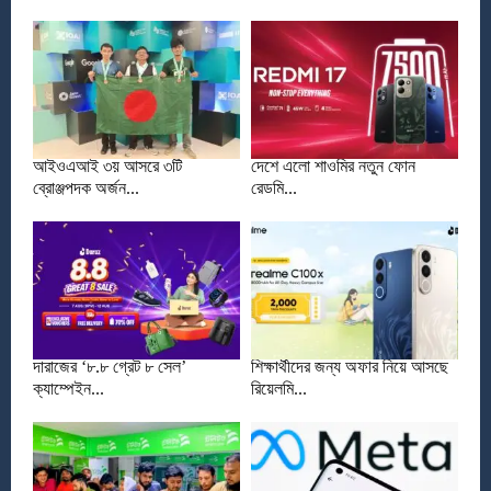
আইওএআই ৩য় আসরে ৩টি
দেশে এলো শাওমির নতুন ফোন
ব্রোঞ্জপদক অর্জন...
রেডমি...
দারাজের ‘৮.৮ গ্রেট ৮ সেল’
শিক্ষার্থীদের জন্য অফার নিয়ে আসছে
ক্যাম্পেইন...
রিয়েলমি...