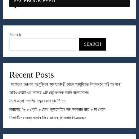
FACEBOOK FEED
Search
SEARCH
Recent Posts
‘আমাদের তরুণরা প্রযুক্তির ব্যবহারকারী থেকে প্রযুক্তির উদ্ভাবকে পরিণত হবে’
আইওএআই ৩য় আসরে ৩টি ব্রোঞ্জপদক অর্জন বাংলাদেশের
দেশে এলো শাওমির নতুন ফোন রেডমি ১৭
দারাজের ‘৮.৮ গ্রেট ৮ সেল’ ক্যাম্পেইন শুরু শুক্রবার রাত ৮ টা থেকে
শিক্ষার্থীদের জন্য অফার নিয়ে আসছে রিয়েলমি সি১০০এক্স