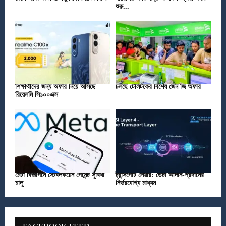
শুরু...
শিক্ষার্থীদের জন্য অফার নিয়ে আসছে
চলছে টেলিটকের বিশেষ জেন জি অফার
রিয়েলমি সি১০০এক্স
মেটা বিজ্ঞাপনে স্টেবলকয়েন পেমেন্ট সুবিধা
ট্রান্সপোর্ট লেয়ার: ডেটা আদান-প্রদানের
চালু
নির্ভরযোগ্য মাধ্যম